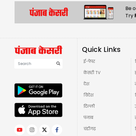
Be o
Try
Quick Links
ई-पेपर
केसरी TV
देश
विदेश
दिल्ली
पंजाब
चंडीगढ़