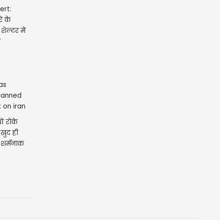
ert:
े के
ेल्टर में
श
यों रोके
 खुद ही
शर्मनाक