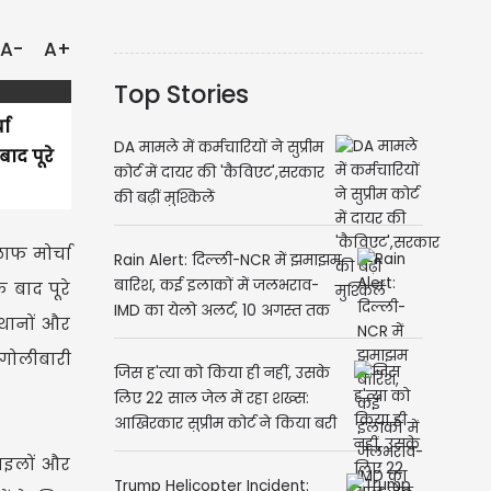
A-
A+
Top Stories
चा
DA मामले में कर्मचारियों ने सुप्रीम
ाद पूरे
कोर्ट में दायर की 'कैविएट',सरकार
की बढ़ीं मुश्किलें
ाफ मोर्चा
Rain Alert: दिल्ली-NCR में झमाझम
बारिश, कई इलाकों में जलभराव-
 बाद पूरे
IMD का येलो अलर्ट, 10 अगस्त तक
्थानों और
बरसेंगे बादल
 गोलीबारी
जिस ह'त्या को किया ही नहीं, उसके
लिए 22 साल जेल में रहा शख्स:
आखिरकार सुप्रीम कोर्ट ने किया बरी
साइलों और
Trump Helicopter Incident: