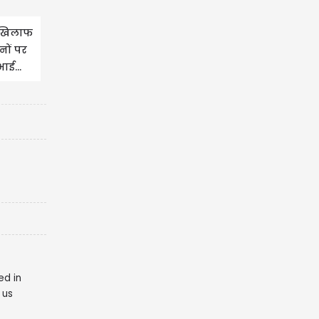
े खिलाफ
नों पर
ाई...