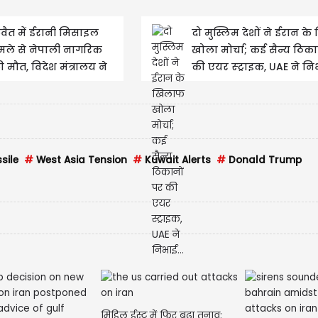
ुवैत में ईरानी मिसाइल
दो मुस्लिम देशों ने ईरान क
मले से नेपाली नागरिक
खोला मोर्चा; कई सैन्य ठिका
 मौत, विदेश मंत्रालय ने
की एयर स्ट्राइक, UAE ने निभ
 पुष्टि
sile
#
West Asia Tension
#
Kuwait Alerts
#
Donald Trump
मिडिल ईस्ट में फिर बढ़ा तनाव: