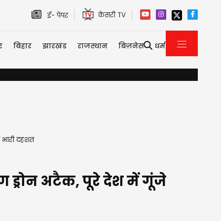
केसरी TV
ई- पेपर
र
बिहार
झारखंड
राजस्थान
बिज़नेस
धर्म
DA मामले में कर्मचारियों ने सुप्रीम कोर्ट में दायर की 'कैविएट', सरकार की बढ़ीं म
ें भारी दहशत
ोन अटैक, पूरे देश में गूंजे