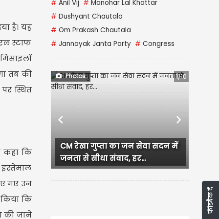
#
Anil Vij
#
Manohar Lal Khattar
#
Dushyant Chautala
या है। यह
#
Om Prakash Chautala
नरल स्टाफ
#
Jannayak Janta Party
#
Congress
 मिसाइलों
षणा तब की
Photos
1/10
 पर स्थित
Previous
Next
्ता का जन सेवा सदन में
Murudeshwar Shiva Temple:
ने कहा कि
ा संवाद, हर...
चांदी के रंग में चमकता महादेव का...
 इस्तेमाल
किए गए उन
फीडबैक दें
ा किया कि
ा की जाने