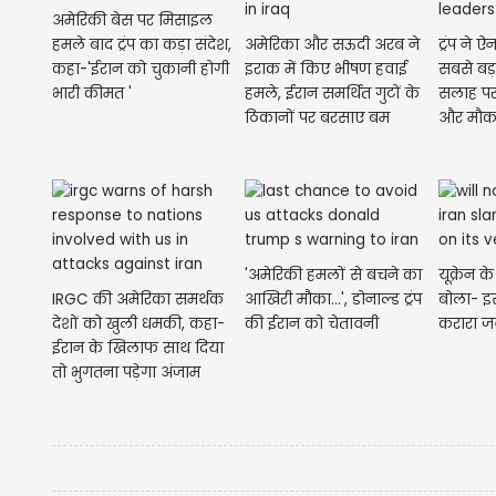
अमेरिकी बेस पर मिसाइल
हमले बाद ट्रंप का कड़ा संदेश,
अमेरिका और सऊदी अरब ने
ट्रंप ने 
कहा-'ईरान को चुकानी होगी
इराक में किए भीषण हवाई
सबसे बड़
भारी कीमत '
हमले, ईरान समर्थित गुटों के
सलाह पर
ठिकानों पर बरसाए बम
और मौक
'अमेरिकी हमलों से बचने का
यूक्रेन 
IRGC की अमेरिका समर्थक
आखिरी मौका...', डोनाल्ड ट्रंप
बोला- इ
देशों को खुली धमकी, कहा-
की ईरान को चेतावनी
करारा ज
ईरान के खिलाफ साथ दिया
तो भुगतना पड़ेगा अंजाम