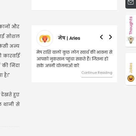
Thoughts
िकानों और
बघाई सोशल
मेष | Aries
वृषभ | Taurus
 किसी अन्य
ालों कुछ लोग स्वार्थ की भावना से
वृष राशि वालों आय के स्त्रोत बढ़ने से रुके
 कारर्वाई
ान पहुंचा सकते हैं। जितना हो
हुए कार्यों में गति आएगी। युवा वर्ग भविष्य
 की निंदा
Jokes
 योजनाओं को
को लेकर ज्यादा फोकस रहेंगे।
Continue Reading
Continue Reading
 है।"
देखते हुए
ल थानी से