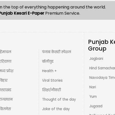
n the top of everything happening around the world.
Punjab Kesari E-Paper
Premium Service.
Punjab K
Group
हिमाचल
पंजाब केसरी स्पेशल
Jagbani
हरियाणा
बॉलीवुड
Hind Samacha
मध्य प्रदेश़
Health +
Navodaya Tim
बिहार
Viral Stories
Nari
उत्तराखंड
शिक्षा/नौकरी
Yum
राजस्थान
Thought of the day
Jugaad
बिज़नेस
Joke of the day