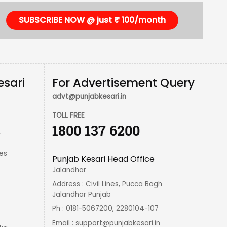
SUBSCRIBE NOW @ just ₹ 100/month
esari
For Advertisement Query
advt@punjabkesari.in
TOLL FREE
1800 137 6200
r
es
Punjab Kesari Head Office
Jalandhar
Address : Civil Lines, Pucca Bagh
Jalandhar Punjab
Ph : 0181-5067200, 2280104-107
Email :
support@punjabkesari.in