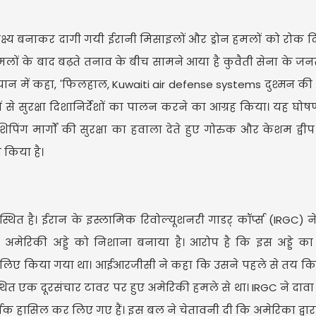
लक्ष्य बनाकर दागी गयी ईरानी मिसाइलों और ड्रोन हमलों को रोक दि
 हमलों के बाद बढ़ते तनाव के बीच सामने आया है कुवैती सेना के ज
न में कहा, 'फिलहाल, Kuwaiti air defense systems दुश्मन की
ं से सुरक्षा दिशानिर्देशों का पालन करने का आग्रह किया। यह घो
िपिंग मार्गों की सुरक्षा का हवाला देते हुए गोरुक और केशम द्वीप
 किया है।
CM रेखा गुप
स्थित है। ईरान के इस्लामिक रिवोल्यूशनरी गाडर् कॉर्प्स (IRGC) 
जनता से सीध
 अमेरिकी अड्डे को निशाना बनाया है। आरोप है कि इस अड्डे का
रने के लिए किया गया था। आईआरजीसी ने कहा कि उसने पहले से तय 
्थित एक दूरसंचार टावर पर हुए अमेरिकी हमले से था। IRGC ने दाव
र्वक हासिल कर लिए गए हैं। इस बल ने चेतावनी दी कि अमेरिका द्वार