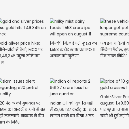
old-Silver price hike:
मिल्की मिस्ट डेयरी फूड्स का
अब इन गाड़ियों क
ोने-चांदी में तेजी, MCX पर
1,553 करोड़ रुपए का IPO 11
मिलेगा पेट्रोल, सुप्
1,49,345 पहुंचा सोने का
अगस्त को खुलेगा
दिए सख्त निर्देश
भाव
Gold-Silver Pri
20 पेट्रोल की गुणवत्ता पर
Indian Oil को जून तिमाही
august: 1,49,60
IAM का अलर्ट, वाहनों में बढ़
में ₹2,661.37 करोड़ का घाटा,
पार पहुंचा 10 ग्राम
ही समस्याएं, सरकार ने दिए
लागत बढ़ने का दिखा असर
चांदी भी हुई महंगी
ांच के निर्देश