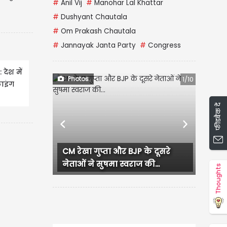
#
Anil Vij
#
Manohar Lal Khattar
#
Dushyant Chautala
#
Om Prakash Chautala
#
Jannayak Janta Party
#
Congress
देश में
Photos
1/10
लाइंग
फीडबैक दें
ूरत
Previous
Next
CM रेखा गुप्ता और BJP के दूसरे
लुधियाना में कांग्रेस कार
नेताओं ने सुषमा स्वराज की...
हंगामा, प्रदेश...
Thoughts