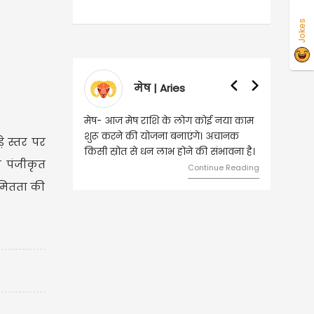
Jokes
मेष | Aries
वृषभ | Taurus
मेष- आज मेष राशि के लोग कोई नया काम
वृष - आज ऐसे व्यक्ति से मुलाकात
शुरू करने की योजना बनाएंगे। अचानक
जिससे भविष्य में बड़े फायदे हो सकत
े स्तर पर
किसी स्रोत से धन लाभ होने की संभावना है।
दांपत्य जीवन में मधुरता बनी रहेगी
े पंजीकृत
Continue Reading
Contin
यमितता की