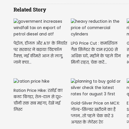
Related Story
पेट्रोल, डीजल और ATF के निर्यात
LPG Price Cut : कमर्शियल
G
पर सरकार ने बढ़ाया विंडफॉल
गैस सिलेंडर के दाम ₹200 से
स
टैक्स, नई कीमतें आज से लागू,
अधिक घटे, महीने के पहले दिन
₹
जानें क्या...
मिली राहत, चेक करें...
Ration Price Hike: रसोई का
बजट बिगड़ा, तेल-दाल से दूध-
Gold-Silver Price on MCX:
E
चीनी तक सब महंगा, देखें नई
गोल्ड-सिल्वर खरीदने का है
S
लिस्ट
प्लान...तो पहले चेक करें 3
र
अगस्त के लेटेस्ट रेट
ज