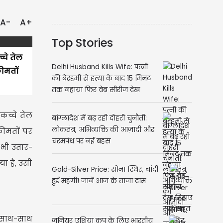
A-
A+
Top Stories
्चे तेल
Delhi Husband Kills Wife: पत्नी
ीमतों
की बेरहमी से हत्या के बाद 15 मिनट
तक नहाया फिर वेब सीरीज देख
मिटाए सारे सबूत
कच्चे तेल
बांग्लादेश में बढ़ रही दोहरी चुनौती:
लोकतंत्र, अभिव्यक्ति की आज़ादी और
कीमतों पर
चरमपंथ पर नई बहस
ी भी उतार-
ा है, उसी
Gold-Silver Price: सोना स्थिर, चांदी
हुई महंगी! जानें आज के ताजा दाम
े साथ-साथ
जूनियर एशिया कप के लिए भारतीय