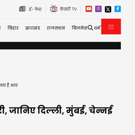
केसरी TV
ई- पेपर
र
बिहार
झारखंड
राजस्थान
बिज़नेस
धर्म
VIDEO: उड़ते विमान में दहशत का माहौल, लैंडिंग से पहले इमरजेंसी एग्जिट 
तना है भाव
ी, जानिए दिल्ली, मुंबई, चेन्नई