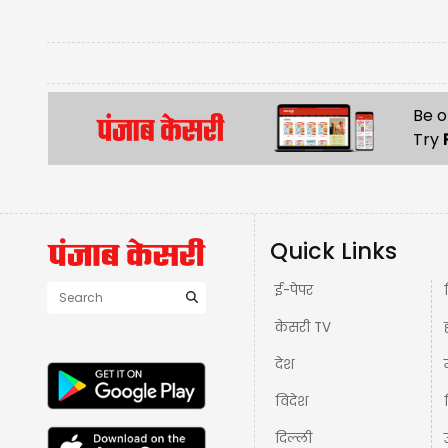
Be o
Try
Quick Links
ई-पेपर
केसरी TV
देश
विदेश
दिल्ली