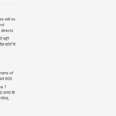
ो नहीं
रीम कोर्ट ने
ce 7
0 रुपए के
 गोल्ड,