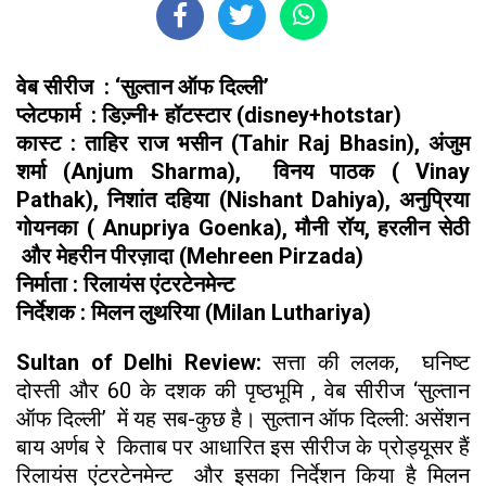
वेब सीरीज : ‘सुल्‍तान ऑफ दिल्‍ली’
प्लेटफार्म : डिज्‍़नी+ हॉटस्‍टार (disney+hotstar)
कास्ट : ताहिर राज भसीन (Tahir Raj Bhasin), अंजुम
शर्मा (Anjum Sharma), विनय पाठक ( Vinay
Pathak), निशांत दहिया (Nishant Dahiya), अनुप्रिया
गोयनका ( Anupriya Goenka), मौनी रॉय, हरलीन सेठी
और मेहरीन पीरज़ादा (Mehreen Pirzada)
निर्माता : रिलायंस एंटरटेनमेन्‍ट
निर्देशक : मिलन लुथरिया (Milan Luthariya)
Sultan of Delhi Review:
सत्ता की ललक, घनिष्ट
दोस्‍ती और 60 के दशक की पृष्ठभूमि , वेब सीरीज ‘सुल्‍तान
ऑफ दिल्‍ली’ में यह सब-कुछ है। सुल्‍तान ऑफ दिल्‍ली: असेंशन
बाय अर्णब रे किताब पर आधारित इस सीरीज के प्रोड्यूसर हैं
रिलायंस एंटरटेनमेन्‍ट और इसका निर्देशन किया है मिलन