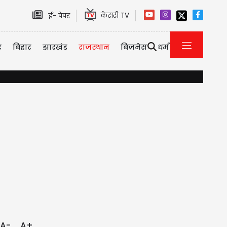
केसरी TV
ई- पेपर
र
बिहार
झारखंड
राजस्थान
बिज़नेस
धर्म
Fortune ऑयल बनाने वाली कंपनी पर FSSAI का एक्शन, घटिया गुणवत्ता
A-
A+