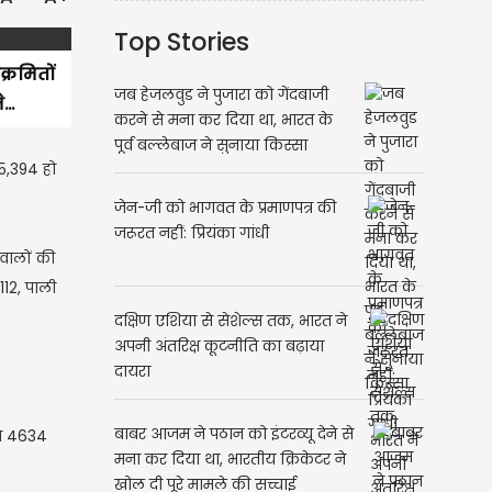
Top Stories
्रमितों
जब हेजलवुड ने पुजारा को गेंदबाजी
..
करने से मना कर दिया था, भारत के
पूर्व बल्लेबाज ने सुनाया किस्सा
15,394 हो
जेन-जी को भागवत के प्रमाणपत्र की
जरूरत नहीं: प्रियंका गांधी
 वालों की
112, पाली
दक्षिण एशिया से सेशेल्स तक, भारत ने
अपनी अंतरिक्ष कूटनीति का बढ़ाया
दायरा
बाबर आजम ने पठान को इंटरव्यू देने से
से 4634
मना कर दिया था, भारतीय क्रिकेटर ने
खोल दी पूरे मामले की सच्चाई