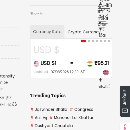
Show All
Currency Rate
Crypto Currency
CAD $
₹95.21
CAD $1
₹67.89
=
=
Updated
026 12:30 IST
07/08/2026 12:30 IST
फीडबैक दें
Trending Topics
लन तेज,
न पर बैठे
#
Jaswinder Bhalla
#
Congress
#
Anil Vij
#
Manohar Lal Khattar
#
Dushyant Chautala