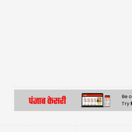
Be o
Try