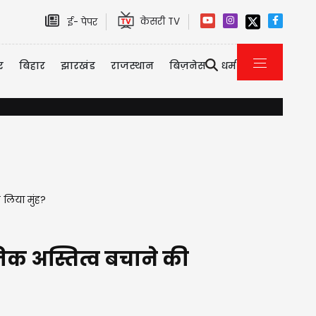
केसरी TV
ई- पेपर
र
बिहार
झारखंड
राजस्थान
बिज़नेस
धर्म
प्रतापगढ़ में बारिश से तबाही: AC वाले कमरे में सो रहा था पूरा परिवार, 100 स
 लिया मुंह?
क अस्तित्व बचाने की