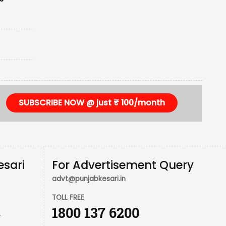
SUBSCRIBE NOW @ just ₹ 100/month
esari
For Advertisement Query
advt@punjabkesari.in
TOLL FREE
1800 137 6200
r