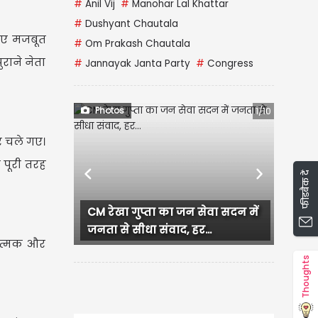
#
Anil Vij
#
Manohar Lal Khattar
#
Dushyant Chautala
रिए मजबूत
#
Om Prakash Chautala
ुराने नेता
#
Jannayak Janta Party
#
Congress
Photos
1/10
र चले गए।
 पूरी तरह
फीडबैक दें
Previous
Next
CM रेखा गुप्ता का जन सेवा सदन में
Murudeshwar Shiva
जनता से सीधा संवाद, हर...
चांदी के रंग में चमकता
ात्मक और
Thoughts