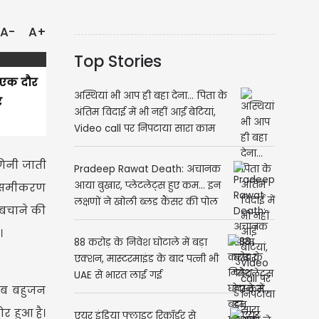
A-
A+
Top Stories
। एक दौर
अस्थियां भी आप ही बहा देना... पिता के
र
अंतिम विदाई में भी नहीं आईं बेटियां,
Video call पर निपटाया सारा काम
गिनी जाती
Pradeep Rawat Death: अचानक
आया बुखार, प्लेटलेट्स हुए कम... इन
िक समीकरण
लक्षणों ने खोली ब्लड कैंसर की पोल
 बचाने की
।
88 करोड़ के निवेश घोटाले में बड़ा
एक्शन, मास्टरमाइंड के बाद पत्नी भी
UAE से भारत लाई गई
 जब बहुजन
र हुआ है।
एयर इंडिया फ्लाइट रिकॉर्डर से