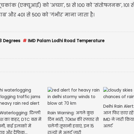
सूचकांक (एक्यूआई) को 'अच्छा', 51 से 100 को 'संतोषजनक', 101 
राब' और 401 से 500 को 'गंभीर' माना जाता है।
 Degrees
#
IMD Palam Lodhi Road Temperature
Delhi Rain Alert:
aterlogging: दिल्ली
Rain Warning: अगले कुछ
आज फिर छाए रहें
ारिश का कहर, DTC बस में
दिन भारी, 70KM की रफ्तार से
IMD ने जारी किय
ानी, कई इलाकों में
चलेंगी तूफानी हवाएं, इन 15
अलर्ट
व और ट्रैफिक...
राज्यों में अलर्ट जारी