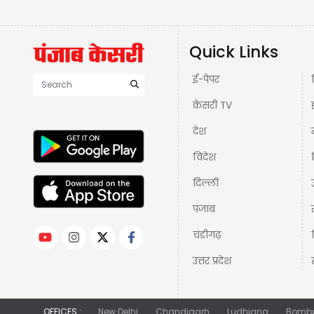
Quick Links
ई-पेपर
केसरी TV
देश
विदेश
दिल्ली
पंजाब
चंडीगढ़
उत्तर प्रदेश
OFFICES :
New Delhi
Chandigarh
Ludhiana
Bomb