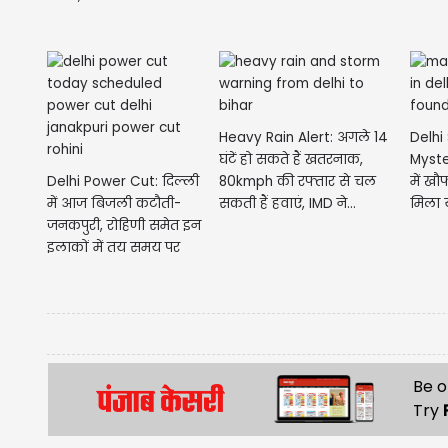
Heavy Rain Alert: अगले 14
Delhi
घंटें हो सकते हैं खतरनाक,
Myster
Delhi Power Cut: दिल्ली
80kmph की रफ्तार से चल
में खौ
में आज बिजली कटौती-
सकती हैं हवाएं, IMD ने...
मिला य
जनकपुरी, रोहिणी समेत इन
इलाकों में तय समय पर
रहेगी...
Be o
Try