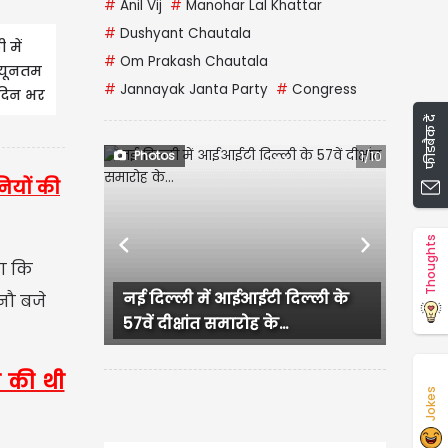
#
Anil Vij
#
Manohar Lal Khattar
#
Dushyant Chautala
 में
#
Om Prakash Chautala
्यूनतम
#
Jannayak Janta Party
#
Congress
 दिन भर
फीडबैक दें
Photos
1/10
नियों की
Thoughts
Previous
Next
ा कि
नई दिल्ली में आईआईटी दिल्ली के
Jalandhar में Grand
 नौ बजे
57वें दीक्षांत समारोह के...
में पुलिस की Raid, हिर
म की थी
Jokes