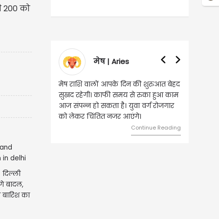
से 200 को
मेष | Aries
वृषभ | Taurus
मेष राशि वालों आपके दिन की शुरुआत बेहद
वृष राशि वालों आज घर की सुख
सुखद रहेगी। काफी समय से रुका हुआ काम
संबंधी चीजों पर खर्च हो सकता ह
आज संपन्न हो सकता है। युवा वर्ग रोजगार
स्थिति बिगड़ सकती है। सोच
को लेकर चिंतित नजर आएंगे।
का निवेश करें।
Continue Reading
Cont
 दिल्ली
गे बादल,
ा बारिश का