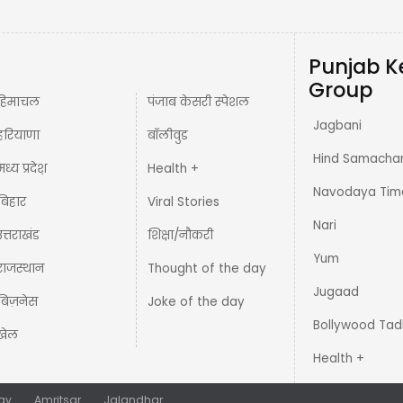
Punjab K
Group
हिमाचल
पंजाब केसरी स्पेशल
Jagbani
हरियाणा
बॉलीवुड
Hind Samacha
मध्य प्रदेश़
Health +
Navodaya Tim
बिहार
Viral Stories
Nari
उत्तराखंड
शिक्षा/नौकरी
Yum
राजस्थान
Thought of the day
Jugaad
बिज़नेस
Joke of the day
Bollywood Tad
खेल
Health +
ay
Amritsar
Jalandhar