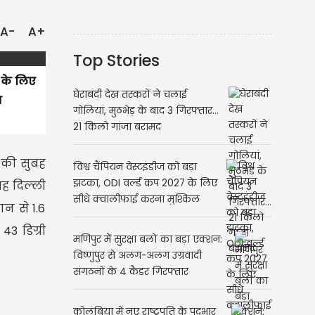
A-
A+
Top Stories
 के लिए
घेराबंदी देख तस्करों ने चलाई
न
गोलियां, मुठभेड़ के बाद 3 गिरफ्तार...
21 किलो गांजा बरामद
र की सुबह
विश्व चैंपियन वेस्टइंडीज को बड़ा
झटका, ODI वर्ल्ड कप 2027 के लिए
ह दिल्ली
सीधे क्वालीफाई करना मुश्किल
न से 1.6
3 डिग्री
मणिपुर में सुरक्षा बलों का बड़ा एक्शन:
विष्णुपुर से अलग-अलग उग्रवादी
संगठनों के 4 कैडर गिरफ्तार
कोलंबिया में नए राष्ट्रपति के पदभार