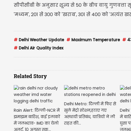
सीपीसीबी के अनुसार शून्य से 50 के बीच वायु गुणवत्ता 
'मध्यम', 201 से 300 को 'खराब', 301 से 400 को 'अत्यंत ख
#
Delhi Weather Update
#
Maximum Temperature
#
43
#
Delhi Air Quality Index
Related Story
Delhi Metro: दिल्ली में फिर से
Rain Alert: दिल्ली-NCR में
खुले मेट्रो स्टेशन,हटाए गए
Delhi W
झमाझम बारिश, कई इलाकों
अस्थायी प्रतिबंध, यात्रियों ने ली
में ब
में जलभराव- IMD का येलो
राहत की...
घुसा प
अलर्ट, 10 अगस्त तक...
जलभरा