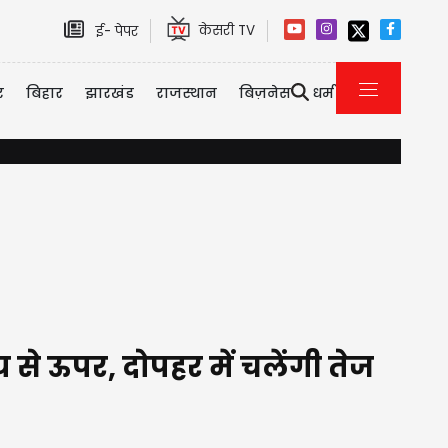
केसरी TV
ई- पेपर
र
बिहार
झारखंड
राजस्थान
बिज़नेस
धर्म
एयर इंडिया की फुकेत-दिल्ली फ्लाइट टर्बुलेंस मामला: एक पायलट डोप टेस्ट 
य से ऊपर, दोपहर में चलेंगी तेज