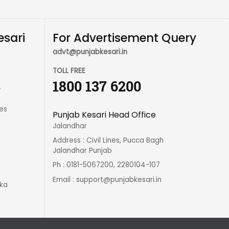
esari
For Advertisement Query
advt@punjabkesari.in
TOLL FREE
1800 137 6200
r
es
Punjab Kesari Head Office
Jalandhar
Address : Civil Lines, Pucca Bagh
Jalandhar Punjab
Ph : 0181-5067200, 2280104-107
Email :
support@punjabkesari.in
ka