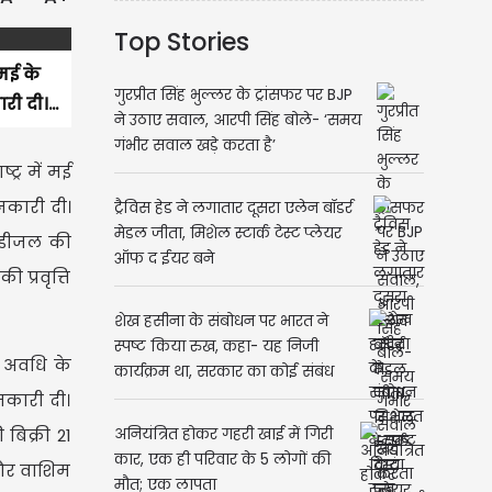
Top Stories
 मई के
गुरप्रीत सिंह भुल्लर के ट्रांसफर पर BJP
ी दी।...
ने उठाए सवाल, आरपी सिंह बोले- ‘समय
गंभीर सवाल खड़े करता है’
्र में मई
ानकारी दी।
ट्रैविस हेड ने लगातार दूसरा एलेन बॉडर्र
मेडल जीता, मिशेल स्टार्क टेस्ट प्लेयर
ं डीजल की
ऑफ द ईयर बने
 प्रवृत्ति
शेख हसीना के संबोधन पर भारत ने
स्पष्ट किया रुख, कहा- यह निजी
स अवधि के
कार्यक्रम था, सरकार का कोई संबंध
नहीं
नकारी दी।
बिक्री 21
अनियंत्रित होकर गहरी खाई में गिरी
कार, एक ही परिवार के 5 लोगों की
 और वाशिम
मौत; एक लापता