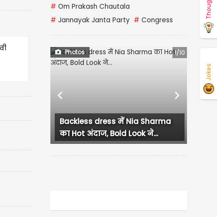
Thoughts
#
Om Prakash Chautala
#
Jannayak Janta Party
#
Congress
वी
Photos
1/10
Jokes
Previous
Next
Backless dress में Nia Sharma
का Hot अंदाज, Bold Look ने...