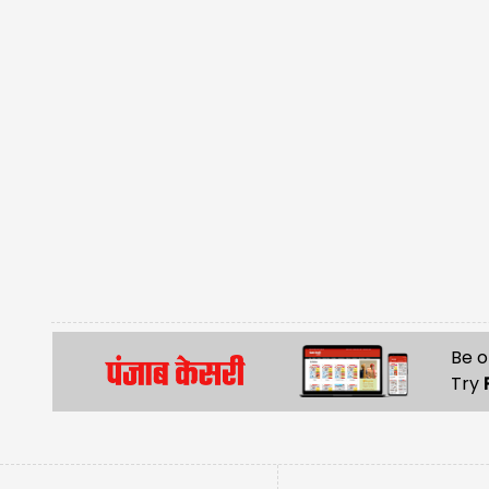
Be o
Try