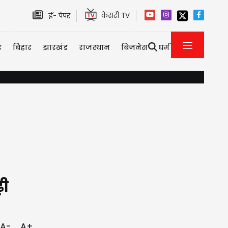
केसरी TV
ई- पेपर
र
बिहार
झारखंड
राजस्थान
बिज़नेस
धर्म
मिडिल ईस्ट तनाव के बीच सऊदी अरब, पाकिस्तान और तुर्की का बड़ा रक्षा
़ी
A-
A+