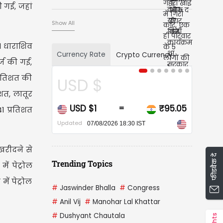
ी गई, जहां
Show All
। धाराशिव
Currency Rate
Crypto Currency
र्ज की गई,
्रतिशत की
USD $
िशत, लातूर
USD $1
₹95.05
=
41 प्रतिशत
Updated
07/08/2026 18:30 IST
खरीदने से
फीडबैक दें
Trending Topics
ं पेट्रोल
ें पेट्रोल
#
Jaswinder Bhalla
#
Congress
#
Anil Vij
#
Manohar Lal Khattar
#
Dushyant Chautala