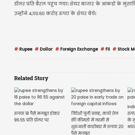
डॉलर प्रति बैरल पहुंच गया। शेयर बाजार के आंकड़ों के म
उन्होंने 4,110.60 करोड़ रुपए के शेयर बेचे।
#
Rupee
#
Dollar
#
Foreign Exchange
#
FII
#
Stock M
Related Story
Ind
रुपया 18 पैसे मजबूत होकर
विदेशी पूंजी प्रवाह, कच्चे तेल
रुप
96.55 प्रति डॉलर पर
की कीमतों में नरमी से
के 
शुरुआती कारोबार में रुपया 20
भार
पैसे मजबूत