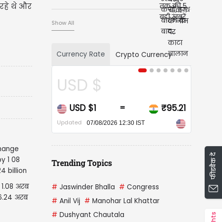
रहे थे और
Show All
Currency Rate
Crypto Currency
USD $
USD $1
₹95.21
=
Updated
07/08/2026 12:30 IST
फीडबैक दें
Trending Topics
ार 1.08 अरब
#
Jaswinder Bhalla
#
Congress
6.24 अरब
#
Anil Vij
#
Manohar Lal Khattar
#
Dushyant Chautala