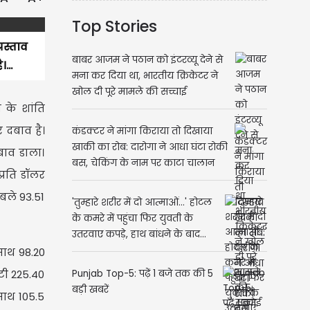
Top Stories
रस्ताव
बाबर आजम ने पठान को इंटरव्यू देने से
...
मना कर दिया था, भारतीय क्रिकेटर ने
खोल दी पूरे मामले की सच्चाई
 के शांति
र दबाव है।
कंडक्टर ने मांगा किराया तो दिखाया
खाकी का रोब: दारोगा ने आधा घंटा रोकी
बाव डाला।
बस, चेकिंग के नाम पर काटा चालान
्रति डॉलर
बले 93.51
'तुम्हारे शरीर में दो आत्माओं...' होटल
के कमरे में पहुंचा फिर युवती के
उतरवाए कपड़े, हाथ बांधने के बाद...
साथ 98.20
टी 225.40
Punjab Top-5: पढ़ें 1 बजे तक की 5
बड़ी खबरें
साथ 105.5