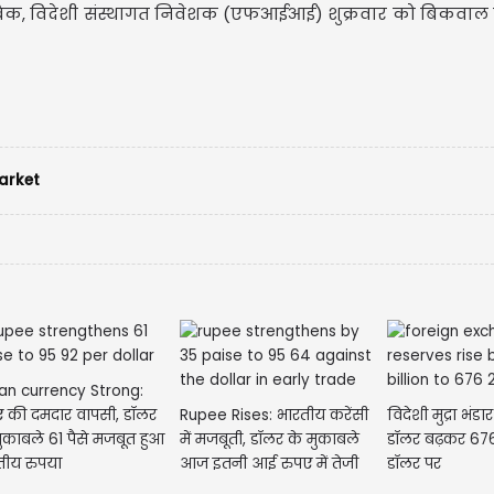
ुताबिक, विदेशी संस्थागत निवेशक (एफआईआई) शुक्रवार को बिकवाल 
arket
ian currency Strong:
ए की दमदार वापसी, डॉलर
Rupee Rises: भारतीय करेंसी
विदेशी मुद्रा भंड
मुकाबले 61 पैसे मजबूत हुआ
में मजबूती, डॉलर के मुकाबले
डॉलर बढ़कर 67
तीय रुपया
आज इतनी आई रुपए में तेजी
डॉलर पर