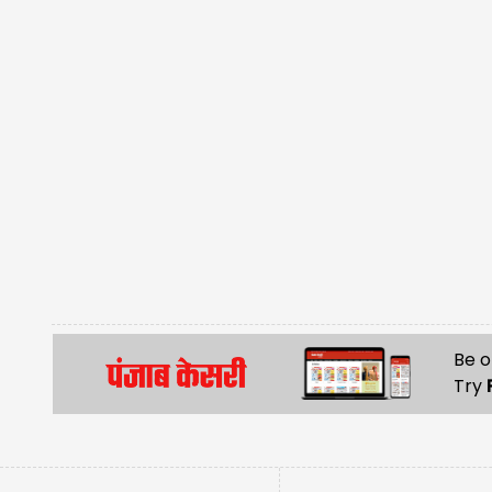
Be o
Try