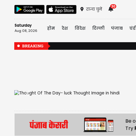
30
राज्य चुनें
Saturday
होम
देश
विदेश
दिल्ली
पंजाब
चंड
Aug 08, 2026
BREAKING
Previous
Be o
Try