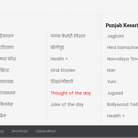
Punjab Kesar
हिमाचल
पंजाब केसरी स्पेशल
Jagbani
हरियाणा
बॉलीवुड
Hind Samacha
मध्य प्रदेश़
Health +
Navodaya Tim
बिहार
Viral Stories
Nari
उत्तराखंड
शिक्षा/नौकरी
Yum
राजस्थान
Thought of the day
Jugaad
बिज़नेस
Joke of the day
Bollywood Tad
खेल
Health +
ay
Amritsar
Jalandhar