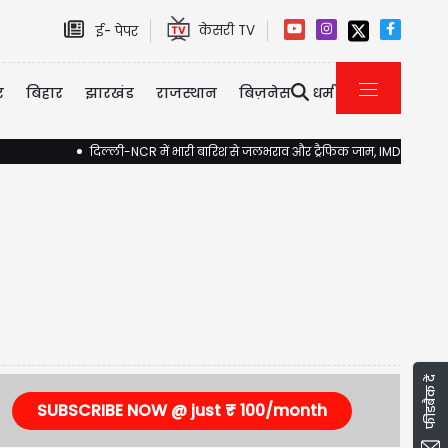
केसरी TV
ई- पेपर
र
बिहार
झारखंड
राजस्थान
बिज़नेस
धर्म
दिल्ली-NCR में भारी बारिश से जलभराव और ट्रैफिक जाम, IMD ने जारी किया
फीडबैक दें
SUBSCRIBE NOW @ just ₹ 100/month