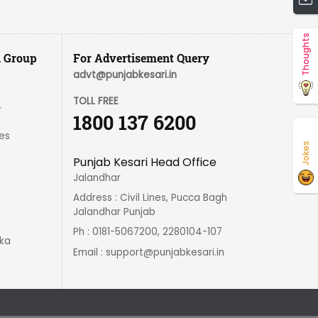
Thoughts
i Group
For Advertisement Query
advt@punjabkesari.in
TOLL FREE
r
1800 137 6200
es
Jokes
Punjab Kesari Head Office
Jalandhar
Address : Civil Lines, Pucca Bagh
Jalandhar Punjab
Ph : 0181-5067200, 2280104-107
ka
Email :
support@punjabkesari.in