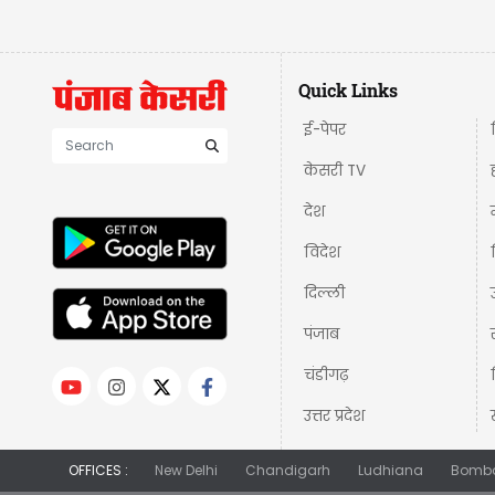
Quick Links
ई-पेपर
केसरी TV
देश
विदेश
दिल्ली
पंजाब
चंडीगढ़
उत्तर प्रदेश
OFFICES :
New Delhi
Chandigarh
Ludhiana
Bomb