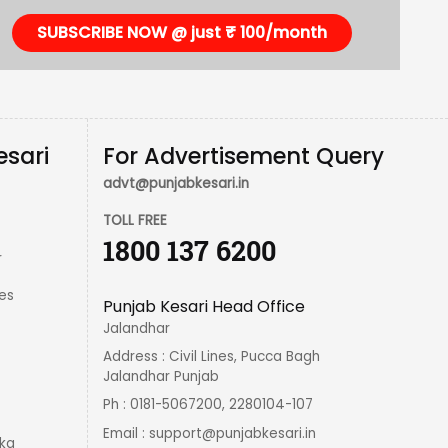
SUBSCRIBE NOW @ just ₹ 100/month
esari
For Advertisement Query
advt@punjabkesari.in
TOLL FREE
1800 137 6200
r
es
Punjab Kesari Head Office
Jalandhar
Address : Civil Lines, Pucca Bagh
Jalandhar Punjab
Ph : 0181-5067200, 2280104-107
Email :
support@punjabkesari.in
ka