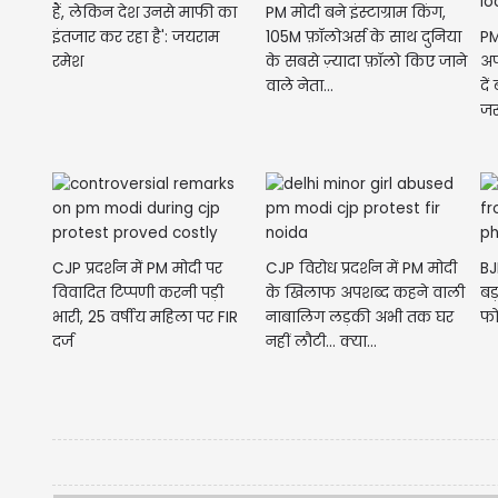
हैं, लेकिन देश उनसे माफी का
PM मोदी बने इंस्टाग्राम किंग,
इंतजार कर रहा है': जयराम
105M फ़ॉलोअर्स के साथ दुनिया
PM
रमेश
के सबसे ज़्यादा फ़ॉलो किए जाने
अप
वाले नेता...
दें
जरु
CJP प्रदर्शन में PM मोदी पर
CJP विरोध प्रदर्शन में PM मोदी
BJ
विवादित टिप्पणी करनी पड़ी
के खिलाफ अपशब्द कहने वाली
बड़ा 
भारी, 25 वर्षीय महिला पर FIR
नाबालिग लड़की अभी तक घर
फोब
दर्ज
नहीं लौटी... क्या...