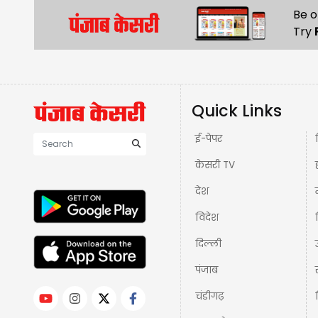
Be o
Try
Quick Links
ई-पेपर
केसरी TV
देश
विदेश
दिल्ली
पंजाब
चंडीगढ़