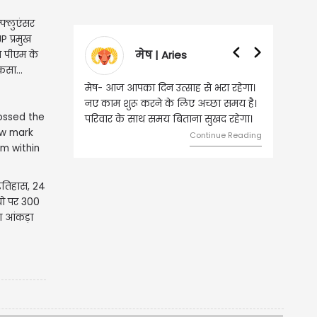
्फ्लुएंसर
P प्रमुख
मेष | Aries
े पीएम के
कसा...
मेष- आज आपका दिन उत्साह से भरा रहेगा।
वृष- आज का 
नए काम शुरू करने के लिए अच्छा समय है।
लिए शुभ रहन
परिवार के साथ समय बिताना सुखद रहेगा।
मामलों में सफ
मेलजोल बढ़ेग
Continue Reading
समझकर...
इतिहास, 24
डियो पर 300
ा आंकड़ा