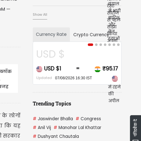
joM
—
Show All
Currency Rate
Crypto Currency
USD $
CA
USD $1
₹95.17
CAD
=
 ब्लॉक
Updated
Updated
,
07/08/2026 16:30 IST
 वजह
Trending Topics
 के लोगों
#
Jaswinder Bhalla
#
Congress
फीडबैक दें
कहा कि यह
#
Anil Vij
#
Manohar Lal Khattar
ाली सरकार
#
Dushyant Chautala