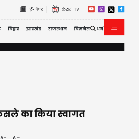
केसरी TV
ई- पेपर
र
बिहार
झारखंड
राजस्थान
बिज़नेस
धर्म
मिडिल ईस्ट तनाव के बीच सऊदी अरब, पाकिस्तान और तुर्की का बड़ा रक्षा 
फैसले का किया स्वागत
A-
A+