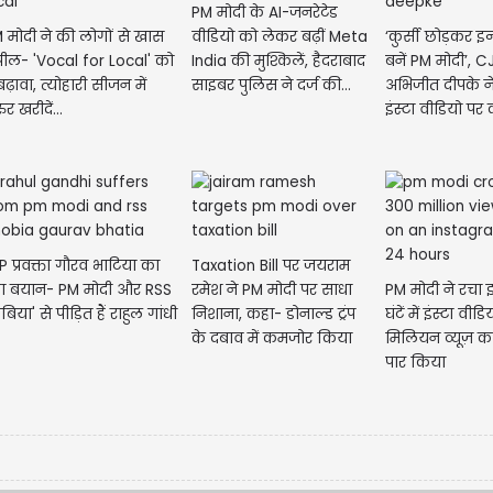
PM मोदी के AI-जनरेटेड
 मोदी ने की लोगों से खास
वीडियो को लेकर बढ़ीं Meta
‘कुर्सी छोड़कर इन
ील- 'Vocal for Local' को
India की मुश्किलें, हैदराबाद
बनें PM मोदी’, CJ
 बढ़ावा, त्योहारी सीजन में
साइबर पुलिस ने दर्ज की...
अभिजीत दीपके न
र खरीदें...
इंस्टा वीडियो पर 
P प्रवक्ता गौरव भाटिया का
Taxation Bill पर जयराम
बयान- PM मोदी और RSS
रमेश ने PM मोदी पर साधा
PM मोदी ने रचा 
िया' से पीड़ित हैं राहुल गांधी
निशाना, कहा- डोनाल्ड ट्रंप
घंटें में इंस्टा वी
के दबाव में कमजोर किया
मिलियन व्यूज़ क
जा...
पार किया