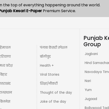
n the top of everything happening around the world.
Punjab Kesari E-Paper
Premium Service.
Punjab K
Group
हिमाचल
पंजाब केसरी स्पेशल
Jagbani
हरियाणा
बॉलीवुड
Hind Samacha
मध्य प्रदेश़
Health +
Navodaya Tim
बिहार
Viral Stories
Nari
उत्तराखंड
शिक्षा/नौकरी
Yum
राजस्थान
Thought of the day
Jugaad
बिज़नेस
Joke of the day
Bollywood Tad