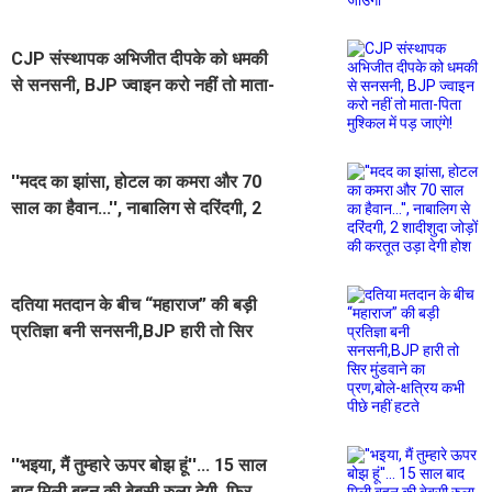
CJP संस्थापक अभिजीत दीपके को धमकी
से सनसनी, BJP ज्वाइन करो नहीं तो माता-
पिता मुश्किल में पड़ जाएंगे!
''मदद का झांसा, होटल का कमरा और 70
साल का हैवान...'', नाबालिग से दरिंदगी, 2
शादीशुदा जोड़ों की करतूत उड़ा देगी होश
दतिया मतदान के बीच “महाराज” की बड़ी
प्रतिज्ञा बनी सनसनी,BJP हारी तो सिर
मुंडवाने का प्रण,बोले-क्षत्रिय कभी पीछे नहीं
हटते
''भइया, मैं तुम्हारे ऊपर बोझ हूं''... 15 साल
बाद मिली बहन की बेबसी रुला देगी, फिर