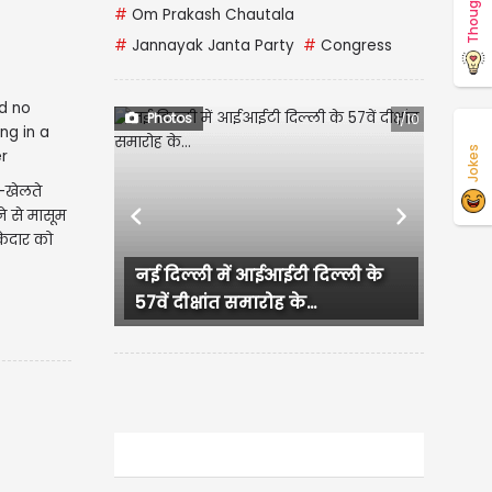
Thoughts
#
Om Prakash Chautala
#
Jannayak Janta Party
#
Congress
Photos
1/10
Jokes
े-खेलते
बने से मासूम
Previous
Next
केदार को
नई दिल्ली में आईआईटी दिल्ली के
Jalan
57वें दीक्षांत समारोह के...
में पु