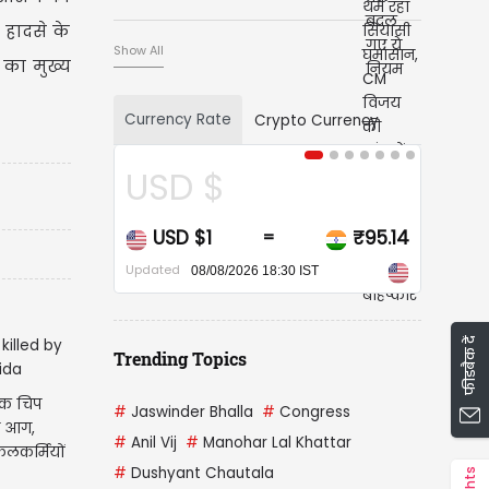
बहिष्कार
 हादसे के
Show All
 का मुख्य
Currency Rate
Crypto Currency
USD $
CA
USD $1
₹95.14
CAD
=
Updated
Updated
08/08/2026 18:30 IST
फीडबैक दें
Trending Topics
निक चिप
#
Jaswinder Bhalla
#
Congress
ण आग,
#
Anil Vij
#
Manohar Lal Khattar
कलकर्मियों
#
Dushyant Chautala