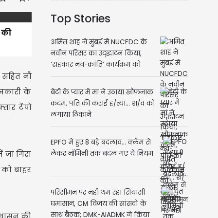
Top Stories
ं की
अमित शाह ने मुंबई में NUCFDC के
नवीन परिसर का उद्द्घाटन किया,
‘सहकार नव-क्रांति’ कार्यक्रम को
ं सहित नौ
संबोधित किया
ानकारी के
बेटी के प्यार में मां ने उठाया खौफनाक
कदम, पति की कराई ह/त्या... श/व को
तार टेंपो
लगाया ठिकाने
EPFO में हुए 8 बड़े बदलाव... क्‍लेम से
ं जा गिरा
लेकर नॉमिनी तक बदल गए ये नियम
ं को बाहर
परिसीमन पर नहीं थम रहा सियासी
घमासान, CM विजय की सांसदों के
साथ बैठक; DMK-AIADMK ने किया
्रशासन की