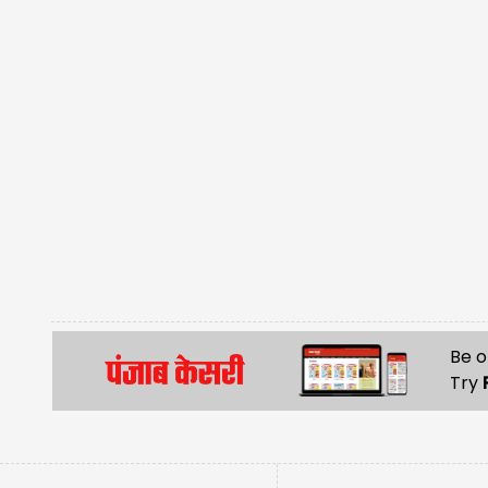
Be o
Try