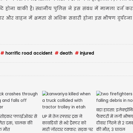
 होना बाकी है। स्थानीय पुलिस ने इस संबंध में मामला दर्ज कर
तार और वाहन में क्षमता से अधिक सवारी होना इस भीषण दुर्घटना
#
horrific road accident
#
death
#
injured
बड़ा हादसा: इलेक्ट्रॉ
ग तोड़कर फ्लाईओवर से
UP में तेज रफ्तार ट्रक ने
फैक्टरी में लगी भीष
गिरा ट्रक, चालक की
कावड़ियों से भरे ट्रैक्टर को
दीवार गिरने से 2 दम
ाक मौत
मारी जोरदार टक्कर: सड़क पर
की मौत, 3 घायल