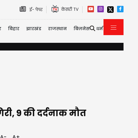
केसरी TV
ई- पेपर
र
बिहार
झारखंड
राजस्थान
बिज़नेस
धर्म
इमिग्रेशन पर कनाडा का सख्त एक्शन, 2026 की पहली छमाही में ही 3323
 गिरी, 9 की दर्दनाक मौत
A-
A+