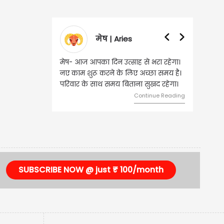
मेष | Aries
मेष- आज आपका दिन उत्साह से भरा रहेगा।
वृष- आज का 
नए काम शुरू करने के लिए अच्छा समय है।
लिए शुभ रहन
परिवार के साथ समय बिताना सुखद रहेगा।
मामलों में सफ
मेलजोल बढ़ेग
Continue Reading
समझकर...
SUBSCRIBE NOW @ just ₹ 100/month