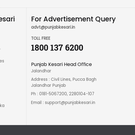
esari
For Advertisement Query
advt@punjabkesari.in
TOLL FREE
1800 137 6200
r
es
Punjab Kesari Head Office
Jalandhar
Address : Civil Lines, Pucca Bagh
Jalandhar Punjab
Ph : 0181-5067200, 2280104-107
Email :
support@punjabkesari.in
ka