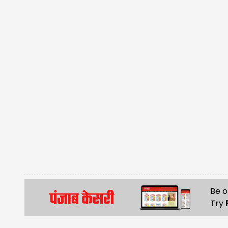
Be o
Try