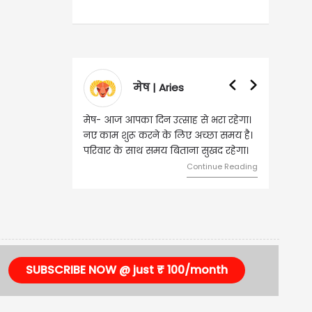
मेष | Aries
मेष- आज आपका दिन उत्साह से भरा रहेगा।
वृष- आज का 
नए काम शुरू करने के लिए अच्छा समय है।
लिए शुभ रहन
परिवार के साथ समय बिताना सुखद रहेगा।
मामलों में सफ
मेलजोल बढ़ेग
Continue Reading
समझकर...
SUBSCRIBE NOW @ just ₹ 100/month