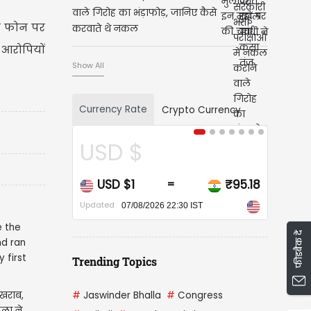
वाले गिरोह का भंड़ाफोड़, जानिए कैसे
वे फोन पर
करवाते थे नकल
ि आरोपियों
Show All
Currency Rate
Crypto Currency
USD $
CA
USD $1
₹95.18
CAD
=
Updated
Updated
07/08/2026 22:30 IST
फीडबैक दें
Trending Topics
 खराब,
#
Jaswinder Bhalla
#
Congress
ला ने