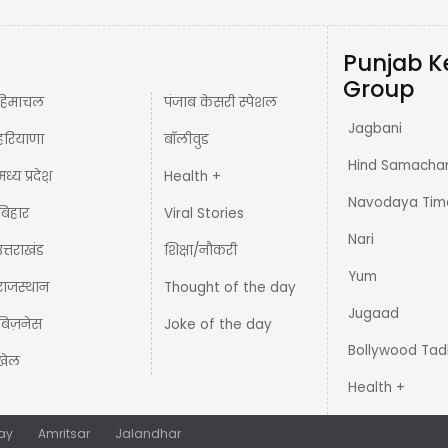
Punjab K
Group
हिमाचल
पंजाब केसरी स्पेशल
Jagbani
हरियाणा
बॉलीवुड
Hind Samacha
मध्य प्रदेश़
Health +
Navodaya Tim
बिहार
Viral Stories
Nari
उत्तराखंड
शिक्षा/नौकरी
Yum
राजस्थान
Thought of the day
Jugaad
बिज़नेस
Joke of the day
Bollywood Tad
खेल
Health +