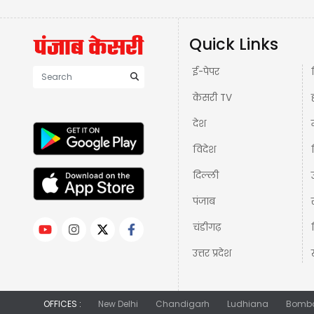
Quick Links
ई-पेपर
केसरी TV
देश
विदेश
दिल्ली
पंजाब
चंडीगढ़
उत्तर प्रदेश