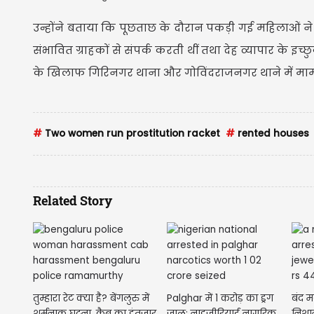
उन्होंने बताया कि पूछताछ के दौरान पकड़ी गई महिलाओं 
संभावित ग्राहकों से संपर्क करती थीं तथा देह व्यापार के इच
के खिलाफ गिरिनगर थाना और गोविंदराजनगर थाने में मामले
#
Two women run prostitution racket
#
rented houses
Related Story
तुम्हारा रेट क्या है? बेंगलुरु में
Palghar में 1 करोड़ का ड्रग
बंद म
शर्मनाक घटना, कैब का इंतजार
जाल: नाइजीरियाई नागरिक
निशान