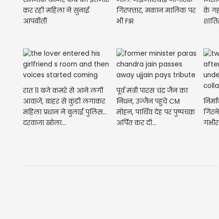
कर रही महिला ने सुनाई
गिरफ्तार, मकान मालिक पर
के ग
आपबीती
भी FIR
शाति
रात 11 बजे कमरे से आने लगीं
पूर्व मंत्री पारस चंद्र जैन का
आवाजें, बाहर से कुंडी लगाकर
निधन, उज्जैन पहुंचे CM
निर्
महिला प्रधान ने बुलाई पुलिस...
मोहन, पार्थिव देह पर पुष्पचक्र
गिरने
दरवाजा खोला...
अर्पित कर दी...
गंभी