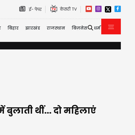
केसरी TV
ई- पेपर
र
बिहार
झारखंड
राजस्थान
बिज़नेस
धर्म
दिल्ली-NCR में भारी बारिश से जलभराव और ट्रैफिक जाम, IMD ने जारी किय
ं बुलाती थीं... दो महिलाएं