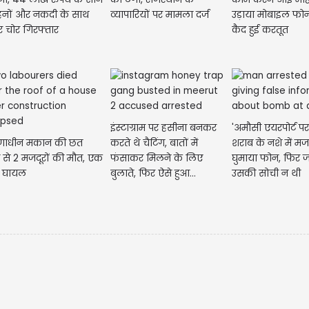
हनों और नकदी के साथ
व्यापारियों पर मामला दर्ज
उड़ाया मोबाइल फोन
र चोर गिरफ्तार
कैद हुई करतूत
इंस्टाग्राम पर हसीना बनकर
'अमौसी एयरपोर्ट पर ब
माणाधीन मकान की छत
करते थे चैटिंग, बातों में
शराब के नशे में मजद
 से 2 मजदूरों की मौत, एक
फंसाकर मिलने के लिए
घुमाया फोन, फिर ज
र घायल
बुलाते, फिर ऐसे हुआ...
उसकी सोची न थी