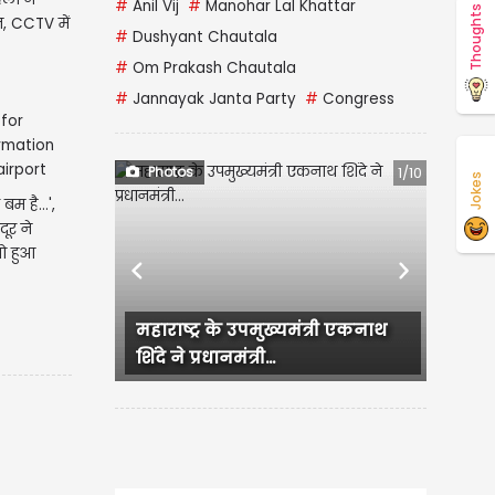
#
Anil Vij
#
Manohar Lal Khattar
Thoughts
, CCTV में
#
Dushyant Chautala
#
Om Prakash Chautala
#
Jannayak Janta Party
#
Congress
Photos
1/10
Jokes
म है...',
ूर ने
ो हुआ
Previous
Next
महाराष्ट्र के उपमुख्यमंत्री एकनाथ
Backl
शिंदे ने प्रधानमंत्री...
का Hot