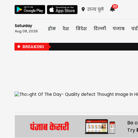
30
राज्य चुनें
Saturday
होम
देश
विदेश
दिल्ली
पंजाब
चंड
Aug 08, 2026
BREAKING
Previous
Be o
Try