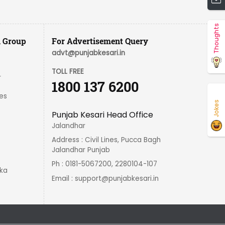
Thoughts
i Group
For Advertisement Query
advt@punjabkesari.in
TOLL FREE
r
1800 137 6200
es
Jokes
Punjab Kesari Head Office
Jalandhar
Address : Civil Lines, Pucca Bagh
Jalandhar Punjab
Ph : 0181-5067200, 2280104-107
ka
Email :
support@punjabkesari.in