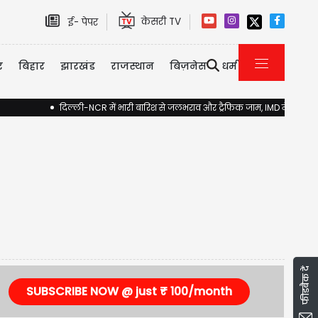
केसरी TV
ई- पेपर
र
बिहार
झारखंड
राजस्थान
बिज़नेस
धर्म
दिल्ली-NCR में भारी बारिश से जलभराव और ट्रैफिक जाम, IMD ने जारी किया 
फीडबैक दें
SUBSCRIBE NOW @ just ₹ 100/month