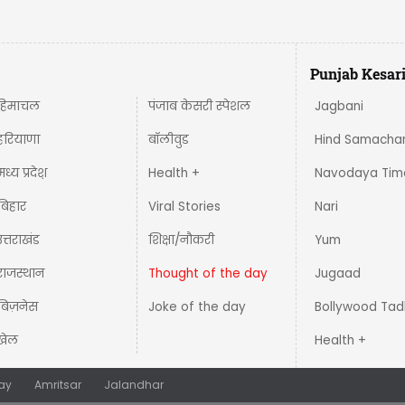
Punjab Kesar
हिमाचल
पंजाब केसरी स्पेशल
Jagbani
हरियाणा
बॉलीवुड
Hind Samacha
मध्य प्रदेश़
Health +
Navodaya Tim
बिहार
Viral Stories
Nari
उत्तराखंड
शिक्षा/नौकरी
Yum
राजस्थान
Thought of the day
Jugaad
बिज़नेस
Joke of the day
Bollywood Tad
खेल
Health +
ay
Amritsar
Jalandhar