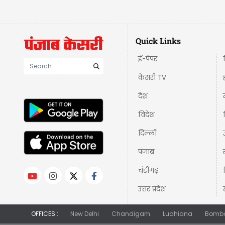
Quick Links
ई-पेपर
केसरी TV
देश
विदेश
दिल्ली
पंजाब
चंडीगढ़
उत्तर प्रदेश
OFFICES :
New Delhi
Chandigarh
Ludhiana
Bomb