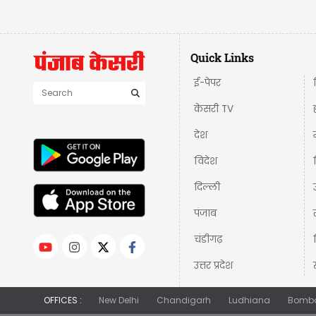
Quick Links
ई-पेपर
केसरी TV
देश
विदेश
दिल्ली
पंजाब
चंडीगढ़
उत्तर प्रदेश
OFFICES :
New Delhi
Chandigarh
Ludhiana
Bomb