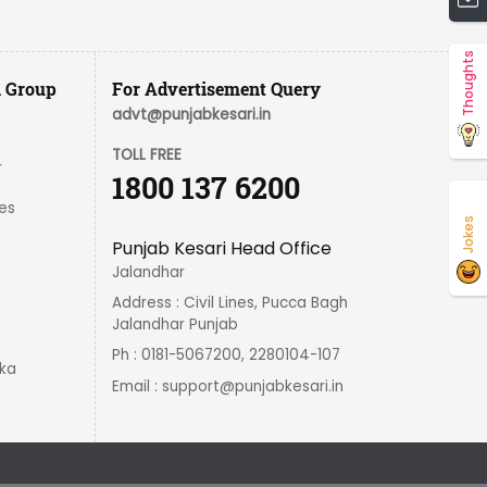
Thoughts
i Group
For Advertisement Query
advt@punjabkesari.in
TOLL FREE
r
1800 137 6200
es
Jokes
Punjab Kesari Head Office
Jalandhar
Address : Civil Lines, Pucca Bagh
Jalandhar Punjab
Ph : 0181-5067200, 2280104-107
ka
Email :
support@punjabkesari.in