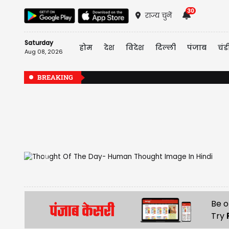
30
राज्य चुनें
Saturday
होम
देश
विदेश
दिल्ली
पंजाब
चंड
Aug 08, 2026
BREAKING
Previous
Be o
Try