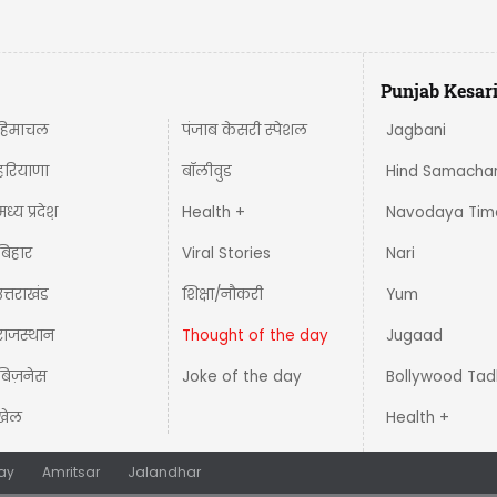
Punjab Kesar
हिमाचल
पंजाब केसरी स्पेशल
Jagbani
हरियाणा
बॉलीवुड
Hind Samacha
मध्य प्रदेश़
Health +
Navodaya Tim
बिहार
Viral Stories
Nari
उत्तराखंड
शिक्षा/नौकरी
Yum
राजस्थान
Thought of the day
Jugaad
बिज़नेस
Joke of the day
Bollywood Tad
खेल
Health +
ay
Amritsar
Jalandhar