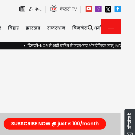
केसरी TV
ई- पेपर
र
बिहार
झारखंड
राजस्थान
बिज़नेस
धर्म
दिल्ली-NCR में भारी बारिश से जलभराव और ट्रैफिक जाम, IMD ने जारी किया
फीडबैक दें
SUBSCRIBE NOW @ just ₹ 100/month