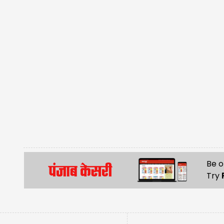
Be o
Try