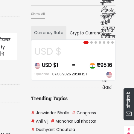
Show All
Currency Rate
Crypto Currency
गिरकर
fty
USD $
चे
USD $1
₹95.16
=
Updated
07/08/2026 20:30 IST
फीडबैक दें
Trending Topics
#
Jaswinder Bhalla
#
Congress
#
Anil Vij
#
Manohar Lal Khattar
#
Dushyant Chautala