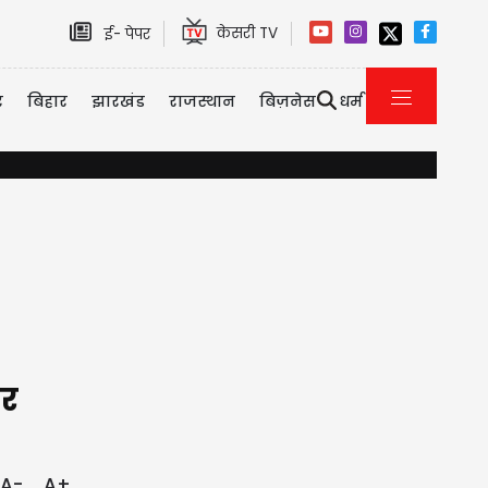
केसरी TV
ई- पेपर
र
बिहार
झारखंड
राजस्थान
बिज़नेस
धर्म
दिल्ली-NCR में भारी बारिश से जलभराव और ट्रैफिक जाम, IMD ने जारी किय
पर
A-
A+