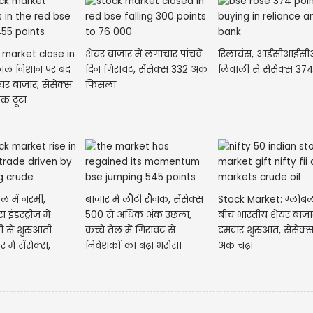
 market close in
शेयर बाजार में लगाचार पांचवें
रिलायंस, आईसीआईसीआई
लाल निशान पर बंद
दिन गिरावट, सेंसेक्स 332 अंक
लिवाली से सेंसेक्स 374
यर बाजार, सेंसेक्स
फिसला
क टूटा
ेल में नरमी,
बाजार में लौटी रौनक, सेंसेक्स
Stock Market: ग्लोबल
 इंडस्ट्रीज में
500 से अधिक अंक उछला,
बीच भारतीय शेयर बाजा
ी से शुरुआती
कच्चे तेल में गिरावट से
दमदार शुरुआत, सेंसेक
 में सेंसेक्स,
निवेशकों का बढ़ा भरोसा
अंक चढ़ा
बढ़त में