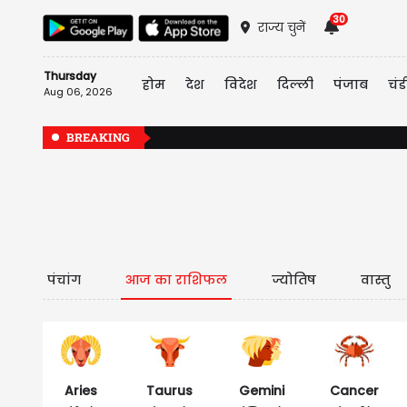
30
राज्य चुनें
Thursday
होम
देश
विदेश
दिल्ली
पंजाब
चंड
Aug 06, 2026
BREAKING
पंचांग
आज का राशिफल
ज्योतिष
वास्तु
Aries
Taurus
Gemini
Cancer