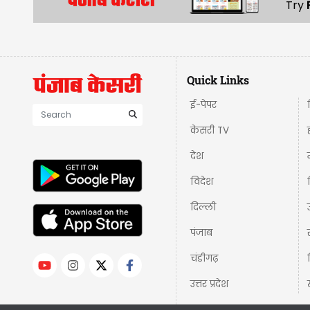
Try
Quick Links
ई-पेपर
केसरी TV
देश
विदेश
दिल्ली
पंजाब
चंडीगढ़
उत्तर प्रदेश