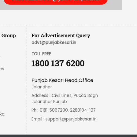
i Group
For Advertisement Query
advt@punjabkesari.in
TOLL FREE
r
1800 137 6200
es
Punjab Kesari Head Office
Jalandhar
Address : Civil Lines, Pucca Bagh
Jalandhar Punjab
Ph : 0181-5067200, 2280104-107
ka
Email :
support@punjabkesari.in