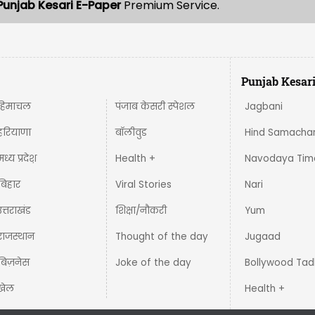
Punjab Kesari E-Paper
Premium Service.
Punjab Kesar
हिमाचल
पंजाब केसरी स्पेशल
Jagbani
हरियाणा
बॉलीवुड
Hind Samacha
मध्य प्रदेश़
Health +
Navodaya Tim
बिहार
Viral Stories
Nari
उत्तराखंड
शिक्षा/नौकरी
Yum
राजस्थान
Thought of the day
Jugaad
बिज़नेस
Joke of the day
Bollywood Tad
खेल
Health +