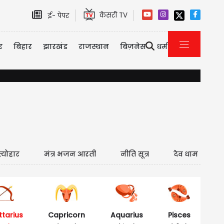
केसरी TV
ई- पेपर
र
बिहार
झारखंड
राजस्थान
बिज़नेस
धर्म
यौन उत्पीड़न केस में तरुण तेजपाल को 10 साल की सजा, बॉम्बे हाई कोर्
त्योहार
मंत्र भजन आरती
नीति सूत्र
देव धाम
ttarius
Capricorn
Aquarius
Pisces