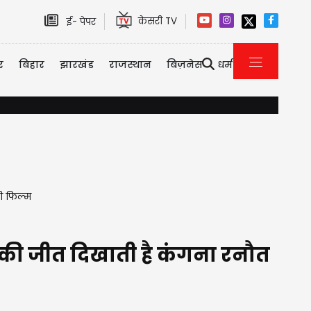
केसरी TV
ई- पेपर
र
बिहार
झारखंड
राजस्थान
बिज़नेस
धर्म
यौन उत्पीड़न केस में तरुण तेजपाल को 10 साल की सजा, बॉम्बे हाई कोर्ट ने निचली अ
ी फिल्म
ी जीत दिखाती है कंगना रनौत