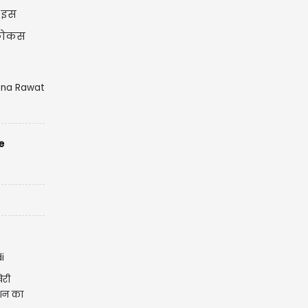
े इस
र फोकस
sna Rawat
e
िरी
ोशन का