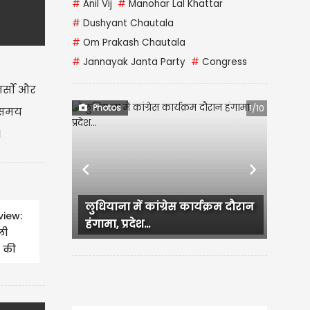
#
Anil Vij
#
Manohar Lal Khattar
#
Dushyant Chautala
#
Om Prakash Chautala
#
Jannayak Janta Party
#
Congress
्सों और
Photos
1/10
े समय
।
Previous
Next
इन खूबसूरत हरे सूटों के साथ बनाएं
view:
सावन को हरा-भरा
ली
ं की