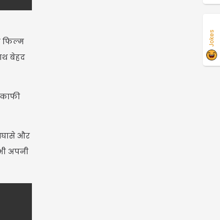
Jokes
स फिल्म
ाथ बेहद
ी काफी
 आघासे और
 भी अपनी