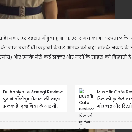
त है। जब शहर दहशत में डूबा हुआ था, उस समय कामा अस्पताल के नर
जों की जान बचाई थी। कहानी केवल आतंक की नहीं, बल्कि संकट क
रनौत) और उनके जैसे कई डॉक्टर और नर्सों के साहस को दिखाती है
Dulhaniya Le Aaeegi Review:
Musafir Cafe Re
पुराने बॉलीवुड रोमांस की ताज़ा
दिल को छू लेने वा
झलक है ‘दुल्हनिया ले आएगी’,
मोहब्बत और रिश्तो
खुशाली कुमार...
खूबसूरत कहानी