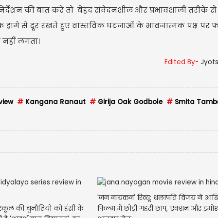
िर्देशन की बात करें तो बेहद संवेदनशील और प्रभावशाली तरीके स
यक ड्रामे से दूर रखते हुए वास्तविक घटनाओं के भावनात्मक पक्ष प
िल नहीं लगता।
Edited By-
Jyot
view
#
Kangana Ranaut
#
Girija Oak Godbole
#
Smita Tamb
'जन नायकन' रिव्यू: थलापति विजय ने आख
्कूल की चुनौतियों को हंसी के
फिल्म में छोड़ी गहरी छाप, एक्शन और इम