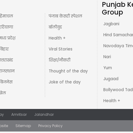
Punjab K
Group
हिमाचल
पंजाब केसरी स्पेशल
Jagbani
हरियाणा
बॉलीवुड
Hind Samacha
मध्य प्रदेश़
Health +
Navodaya Tim
बिहार
Viral Stories
Nari
उत्तराखंड
शिक्षा/नौकरी
Yum
राजस्थान
Thought of the day
Jugaad
बिज़नेस
Joke of the day
Bollywood Tad
खेल
Health +
ay
Amritsar
Jalandhar
bsite
Sitemap
Privacy Policy