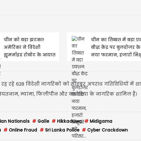
चीन को बड़ा झटका!
चीन का तिब्बत में बड़ा ए
अमेरिका ने विदेशी
बौद्ध केंद्र पर बुलडोजर क
ह्यूमनॉइड रोबोट के आयात
नया फरमान, हजारों भिक्
पर लगाया प्रतिबंध
परिसर...
 रह रहे 628 विदेशी नागरिकों को साइबर अपराध गतिविधियों में श
, वियतनाम, म्यांमा, फिलीपीन और कंबोडिया के नागरिक शामिल हैं।
ian Nationals
#
Galle
#
Hikkaduwa
#
Midigama
a
#
Online Fraud
#
Sri Lanka Police
#
Cyber Crackdown