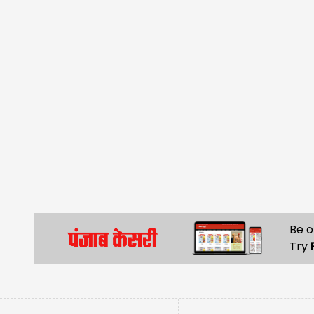
Be o
Try