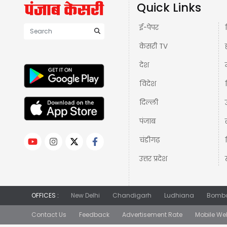
Quick Links
ई-पेपर
केसरी TV
देश
विदेश
दिल्ली
पंजाब
चंडीगढ़
उत्तर प्रदेश
OFFICES :
New Delhi
Chandigarh
Ludhiana
Bomb
Contact Us
Feedback
Advertisement Rate
Mobile We