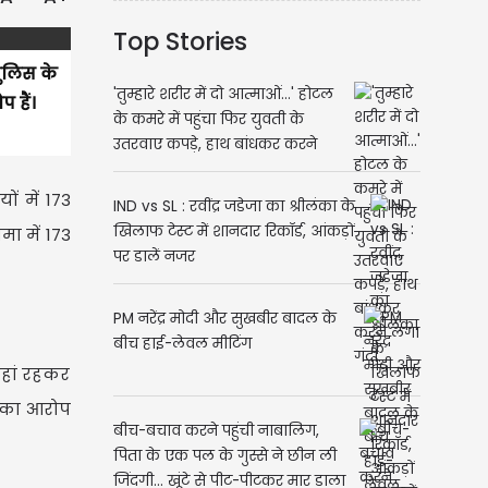
Top Stories
पुलिस के
'तुम्हारे शरीर में दो आत्माओं...' होटल
 हैं।
के कमरे में पहुंचा फिर युवती के
उतरवाए कपड़े, हाथ बांधकर करने
लगा गंदी...
ं में 173
IND vs SL : रवींद्र जडेजा का श्रीलंका के
खिलाफ टेस्ट में शानदार रिकॉर्ड, आंकड़ों
ा में 173
पर डालें नजर
PM नरेंद्र मोदी और सुखबीर बादल के
बीच हाई-लेवल मीटिंग
वहां रहकर
े का आरोप
बीच-बचाव करने पहुंची नाबालिग,
पिता के एक पल के गुस्से ने छीन ली
जिंदगी... खूंटे से पीट-पीटकर मार डाला