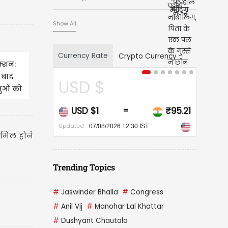
Show All
Currency Rate
Crypto Currency
क्शन:
े बाद
USD $
CAD 
षुओं को
USD $1
₹95.21
CAD $1
=
Updated
Updated
07/08/2026 12:30 IST
07/08/
ामिल होने
Trending Topics
#
Jaswinder Bhalla
#
Congress
#
Anil Vij
#
Manohar Lal Khattar
#
Dushyant Chautala