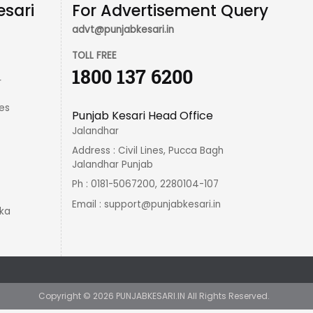
esari
For Advertisement Query
advt@punjabkesari.in
TOLL FREE
1800 137 6200
r
es
Punjab Kesari Head Office
Jalandhar
Address : Civil Lines, Pucca Bagh
Jalandhar Punjab
Ph : 0181-5067200, 2280104-107
Email :
support@punjabkesari.in
ka
Copyright ©
2026
PUNJABKESARI.IN
All Rights Reserved.