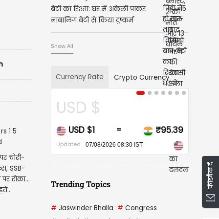
बेटी का रिश्ता: घर में अकेली पाकर
नाबालिग बेटी से किया दुष्कर्म
Show All
h
Currency Rate
Crypto Currency
USD $
USD $1
₹95.39
=
Updated
07/08/2026 08:30 IST
 पर चोरी-
फीडबैक दें
ख्स, SSB-
 पर रोका...
Trending Topics
ते...
#
Jaswinder Bhalla
#
Congress