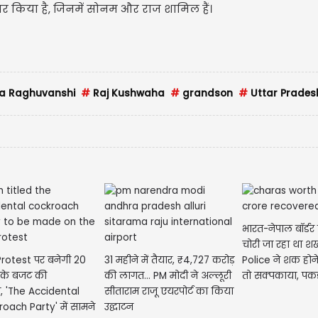
्तार किया है, जिनमें सोनम और राज शामिल हैं।
a Raghuvanshi
#
Raj Kushwaha
#
grandson
#
Uttar Prades
भारत-नेपाल बॉर्डर
चोरी जा रहा था श
rotest पर बनेगी 20
31 महीने में तैयार, ₹4,727 करोड़
Police ने शक होने
 के बजट की
की लागत... PM मोदी ने अल्लूरी
तो सक्पकाया, पकड़
, 'The Accidental
सीताराम राजू एयरपोर्ट का किया
oach Party' में सामने
उद्घाटन