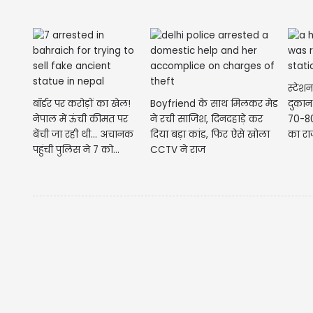
आएंगे.
स्टेश
बॉर्डर पर करोड़ों का खेल!
Boyfriend के साथ मिलकर मेड
दुकान 
नेपाल में ऊंची कीमत पर
ने रची साजिश, दिनदहाड़े कर
70-80
बेंची जा रही थी... अचानक
दिया बड़ा कांड, फिर ऐसे खोला
का राज
पहुंची पुलिस ने 7 को...
CCTV ने राज