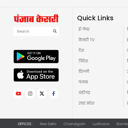
Quick Links
ई-पेपर
केसरी TV
देश
विदेश
दिल्ली
पंजाब
चंडीगढ़
उत्तर प्रदेश
OFFICES :
New Delhi
Chandigarh
Ludhiana
Bomb