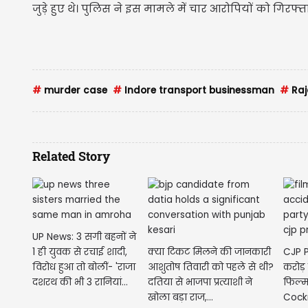
जुड़े हुए थे। पुलिस ने इस मामले में चार आरोपियों को गिरफ
#
murder case
#
Indore transport businessman
#
Raj
Related Story
UP News: 3 सगी बहनों ने
1 ही युवक से रचाई शादी,
क्या टिकट मिलने की जानकारी
CJP P
विरोध हुआ तो बोलीं- 'राजा
आशुतोष तिवारी को पहले से थी?
करोड़
दशरथ की भी 3 रानियां...
दतिया से भाजपा प्रत्याशी ने
फिल्म
खोला बड़ा राज,...
Cockr