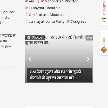
#
Anil Vij
#
Manohar Lal Khattar
Thoughts
#
Dushyant Chautala
#
Om Prakash Chautala
#
Jannayak Janta Party
#
Congress
रिकॉर्डर से
Photos
1/10
Jokes
नट का
ों था इतना
Previous
Next
CM रेखा गुप्ता और BJP के दूसरे
नेताओं ने सुषमा स्वराज की...