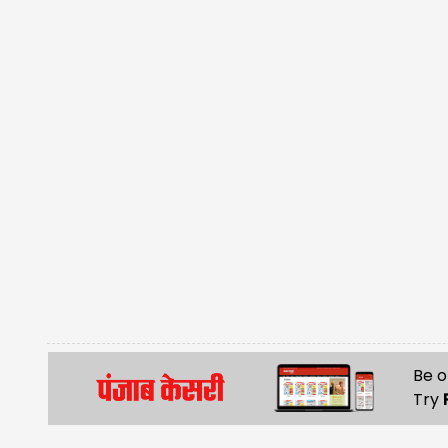
Be o
Try