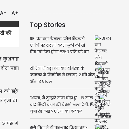
A-
A+
Top Stories
ादी की
RBI का बड़ा फैसला: लोन रिकवरी
एजेंटों पर सख्ती, बदसलूकी की तो
बैंक को देना होगा ₹250 प्रति घंटे का
ाज कुशवाह
हर्जाना
दौरा पड़ा।
सीरिया में बड़ा धमाका: दमिश्क के
उपनगर में मिनीवैन में ब्लास्ट, 2 की मौत
और 13 घायल
ज को झूठे
'भइया, मैं तुम्हारे ऊपर बोझ हूं'... 15 साल
ल हुआ था।
बाद मिली बहन की बेबसी रुला देगी, फिर
चुना रेड लाइट एरिया का दलदल
े आपस में
सगे पिता ने ही तार-तार किया बाप-