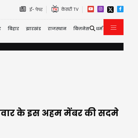
केसरी TV
ई- पेपर
र
बिहार
झारखंड
राजस्थान
बिज़नेस
धर्म
यौन उत्पीड़न केस में तरुण तेजपाल को 10 साल की सजा, बॉम्बे हाई कोर्
परिवार के इस अहम मेंबर की सदमे