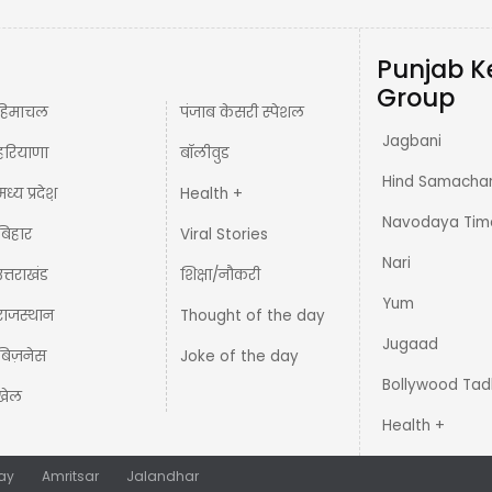
Punjab K
Group
हिमाचल
पंजाब केसरी स्पेशल
Jagbani
हरियाणा
बॉलीवुड
Hind Samacha
मध्य प्रदेश़
Health +
Navodaya Tim
बिहार
Viral Stories
Nari
उत्तराखंड
शिक्षा/नौकरी
Yum
राजस्थान
Thought of the day
Jugaad
बिज़नेस
Joke of the day
Bollywood Tad
खेल
Health +
ay
Amritsar
Jalandhar