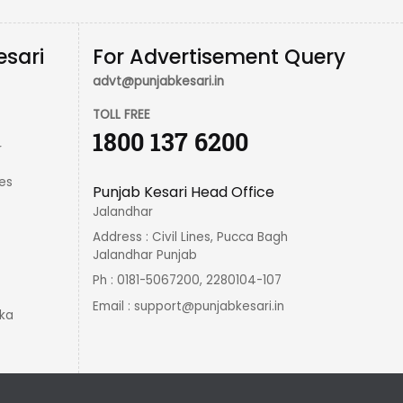
esari
For Advertisement Query
advt@punjabkesari.in
TOLL FREE
1800 137 6200
r
es
Punjab Kesari Head Office
Jalandhar
Address : Civil Lines, Pucca Bagh
Jalandhar Punjab
Ph : 0181-5067200, 2280104-107
Email :
support@punjabkesari.in
ka