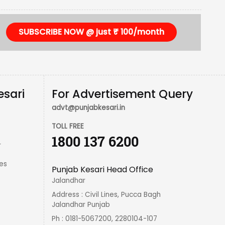
SUBSCRIBE NOW @ just ₹ 100/month
esari
For Advertisement Query
advt@punjabkesari.in
TOLL FREE
1800 137 6200
r
es
Punjab Kesari Head Office
Jalandhar
Address : Civil Lines, Pucca Bagh
Jalandhar Punjab
Ph : 0181-5067200, 2280104-107