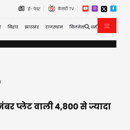
केसरी TV
ई- पेपर
र
बिहार
झारखंड
राजस्थान
बिज़नेस
धर्म
इमिग्रेशन पर कनाडा का सख्त एक्शन, 2026 की पहली छमाही में ही 3323 
ज
र प्लेट वाली 4,800 से ज्यादा