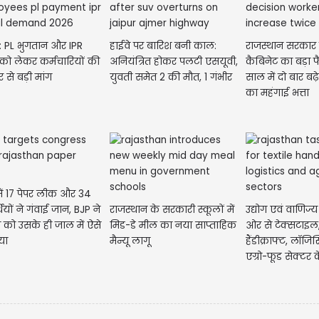
: PL भुगतान और IPR
हाईवे पर बारिश बनी काल:
राजस्थान सरकार
 को लेकर कर्मचारियों की
अनियंत्रित होकर पलटी एसयूवी,
कैबिनेट का बड़ा
से बड़ी मांग
युवती समेत 2 की मौत, 1 गंभीर
साल में दो बार बढ़े
का महंगाई भत्ता
ें 17 पेपर लीक और 34
थियों ने गंवाई जान, BJP ने
राजस्थान के सरकारी स्कूलों में
उद्योग एवं वाणिज्
ेस को उसके ही जाल में ऐसे
मिड-डे मील का नया साप्ताहिक
ओर से टेक्सटाइल
या
मैन्यू लागू
हैंडीक्राफ्ट, लॉजिस
एग्रो-फूड सेक्टर क