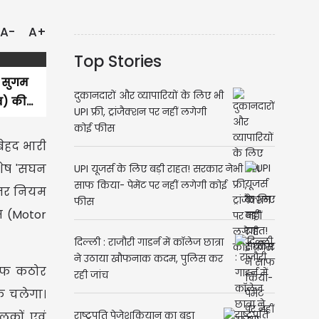
A-
A+
Top Stories
, सुगम
दुकानदारों और व्यापारियों के लिए भी
) की...
UPI फ्री, ट्रांजैक्शन पर नहीं लगेगी
कोई फीस
ेहद भारी
िशेष 'सघन
UPI यूजर्स के लिए बड़ी राहत! सरकार ने
साफ किया- पेमेंट पर नहीं लगेगी कोई
भीतर नियम
फीस
म (Motor
दिल्ली : राजौरी गाडर्न में कॉलेज छात्रा
ने उठाया खौफनाक कदम, पुलिस कर
लाफ कठोर
रही जांच
क चलेगा।
लकों एवं
राष्ट्रपति पेजेशकियान का बड़ा