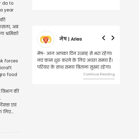
 की
 फैसला, अब
गा श्रमिकों
मेष | Aries
वृषभ
मेष- आज आपका दिन उत्साह से भरा रहेगा।
वृष- आज का दिन 
नए काम शुरू करने के लिए अच्छा समय है।
लिए शुभ रहने वा
परिवार के साथ समय बिताना सुखद रहेगा।
मामलों में सफलता 
मेलजोल बढ़ेगा। 
Continue Reading
समझकर...
य विभाग की
,
्टिक्स एवं
े लिए...