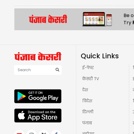
Be o
Try
Quick Links
ई-पेपर
केसरी TV
देश
विदेश
दिल्ली
पंजाब