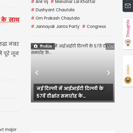
#
Anil Vij
#
Manohar Lal Khattar
#
Dushyant Chautala
#
Om Prakash Chautala
 के साथ
Thoughts
#
Jannayak Janta Party
#
Congress
ुद्ध नंबर
Photos
1/10
 पूरे जून
Jokes
Previous
Next
नई दिल्ली में आईआईटी दिल्ली के
Jalandha
57वें दीक्षांत समारोह के...
में पुलिस 