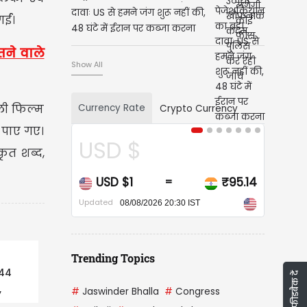
दावाः US से हमने जंग शुरू नहीं की,
र्ई।
48 घंटे में ईरान पर कब्जा करना
चाहते थे अमेरिका-इजरायल
तने वाले
Show All
Currency Rate
ाली फिल्म
Crypto Currency
े पाए गए।
USD $
CAD 
ृत शब्द,
USD $1
₹95.14
CAD $
=
Updated
Updated
08/08/2026 20:30 IST
08/
Trending Topics
744
फीडबैक दें
,
#
Jaswinder Bhalla
#
Congress