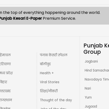
n the top of everything happening around the world.
Punjab Kesari E-Paper
Premium Service.
Punjab K
Group
हिमाचल
पंजाब केसरी स्पेशल
Jagbani
हरियाणा
बॉलीवुड
Hind Samacha
मध्य प्रदेश़
Health +
Navodaya Tim
बिहार
Viral Stories
Nari
उत्तराखंड
शिक्षा/नौकरी
Yum
राजस्थान
Thought of the day
Jugaad