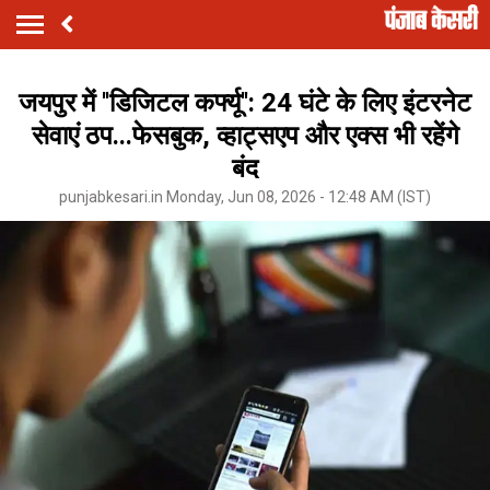
जयपुर में ''डिजिटल कर्फ्यू'': 24 घंटे के लिए इंटरनेट
सेवाएं ठप...फेसबुक, व्हाट्सएप और एक्स भी रहेंगे
बंद
punjabkesari.in Monday, Jun 08, 2026 - 12:48 AM (IST)