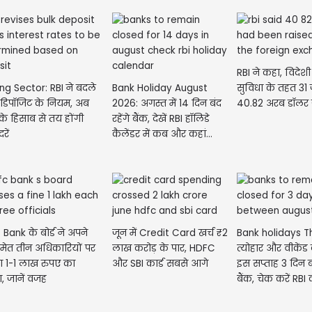
RBI ने कहा, विदेशी मु
ng Sector: RBI ने बदले
Bank Holiday August
सुविधा के तहत 31
डिपॉजिट के नियम, अब
2026: अगस्त में 14 दिन बंद
40.82 अरब डॉलर 
े हिसाब से तय होंगी
रहेंगे बैंक, देखें RBI हॉलिडे
रें
कैलेंडर में कब और कहां...
Bank के बोर्ड ने अपने
जून में Credit Card खर्च ₹2
Bank holidays T
ेत तीन अधिकारियों पर
लाख करोड़ के पार, HDFC
त्योहार और वीकेंड
 1-1 लाख रुपए का
और SBI कार्ड सबसे आगे
इस सप्ताह 3 दिन बंद
ना, जानें वजह
बैंक, चेक करें RBI क