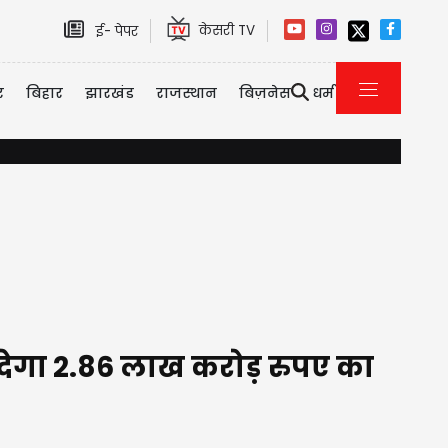
केसरी TV
ई- पेपर
र
बिहार
झारखंड
राजस्थान
बिज़नेस
धर्म
गुरुग्राम में भारी बारिश का असर, प्राइवेट-कॉर्पोरेट को Work From Home ए
ेगा 2.86 लाख करोड़ रुपए का