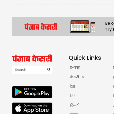
Be o
Try
Quick Links
ई-पेपर
केसरी TV
देश
विदेश
दिल्ली