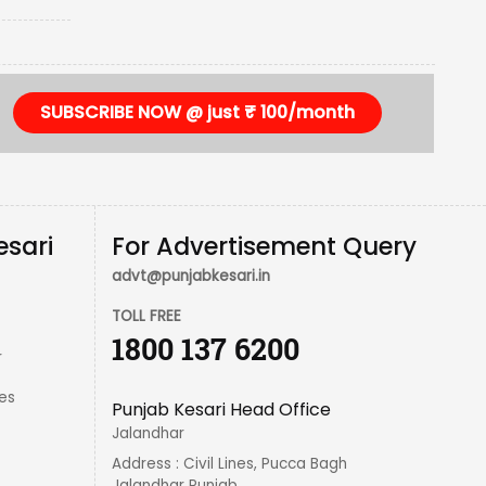
SUBSCRIBE NOW @ just ₹ 100/month
esari
For Advertisement Query
advt@punjabkesari.in
TOLL FREE
1800 137 6200
r
es
Punjab Kesari Head Office
Jalandhar
Address : Civil Lines, Pucca Bagh
Jalandhar Punjab