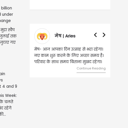
द्रा स्वैप
मेष | Aries
वृषभ | Tau
 जुलाई तक
जुटाए गए
मेष- आज आपका दिन उत्साह से भरा रहेगा।
वृष- आज का दिन इस राश
नए काम शुरू करने के लिए अच्छा समय है।
लिए शुभ रहने वाला है। 
परिवार के साथ समय बिताना सुखद रहेगा।
मामलों में सफलता मिलेगी। 
मेलजोल बढ़ेगा। आर्थिक 
Continue Reading
समझकर...
his Week:
 के चलते
 रहेंगे
ी...