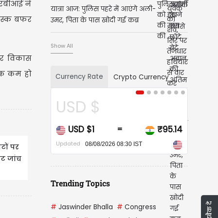
आरबीआई ने
यात्रा आज: पुलिस पहरे में आएंगे अली-
रिस्क बफर
उमर, पिता के पास खोदी गई कब्र
Show All
 और विकास
तक कम हो
Currency Rate
Crypto Currency
USD $
CAD $
USD $1
₹95.14
CAD $1
=
=
Updated
Updated
08/08/2026 08:30 IST
08/08/2026 08
टों पर
ोट जांच
Trending Topics
फीडबैक दें
#
Jaswinder Bhalla
#
Congress