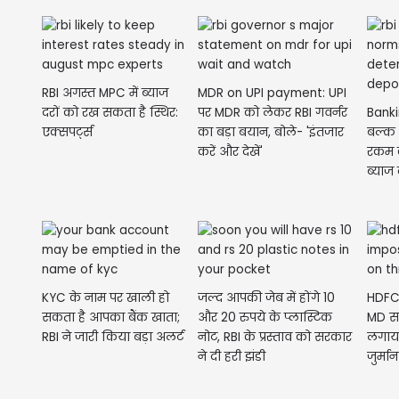
RBI अगस्त MPC में ब्याज
MDR on UPI payment: UPI
दरों को रख सकता है स्थिर:
पर MDR को लेकर RBI गवर्नर
Banki
एक्सपर्ट्स
का बड़ा बयान, बोले- 'इंतजार
बल्क 
करें और देखें'
रकम क
ब्याज द
KYC के नाम पर खाली हो
जल्द आपकी जेब में होंगे 10
HDFC 
सकता है आपका बैंक खाता;
और 20 रुपये के प्लास्टिक
MD सम
RBI ने जारी किया बड़ा अलर्ट
नोट, RBI के प्रस्ताव को सरकार
लगाया
ने दी हरी झंडी
जुर्मा