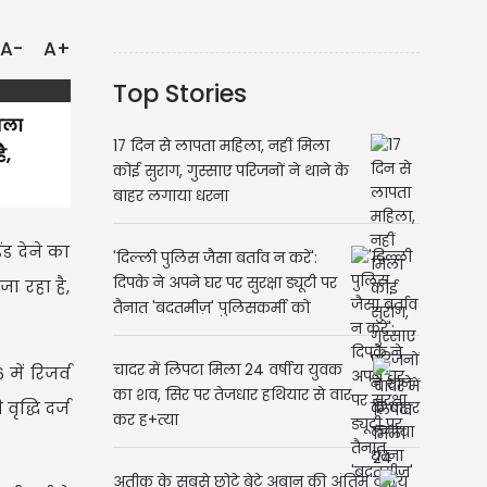
A-
A+
Top Stories
सला
17 दिन से लापता महिला, नहीं मिला
ै,
कोई सुराग, गुस्साए परिजनों ने थाने के
बाहर लगाया धरना
ंड देने का
'दिल्ली पुलिस जैसा बर्ताव न करें':
दिपके ने अपने घर पर सुरक्षा ड्यूटी पर
ा रहा है,
तैनात 'बदतमीज़' पुलिसकर्मी को
हटाने की मांग की
चादर में लिपटा मिला 24 वर्षीय युवक
में रिजर्व
का शव, सिर पर तेजधार हथियार से वार
ृद्धि दर्ज
कर ह+त्या
अतीक के सबसे छोटे बेटे अबान की अंतिम