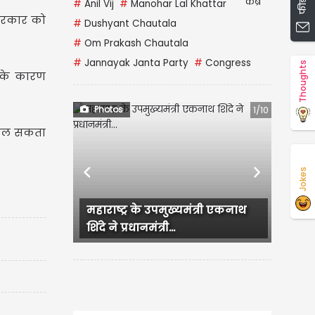
#
Anil Vij
#
Manohar Lal Khattar
र सरकार को
#
Dushyant Chautala
#
Om Prakash Chautala
#
Jannayak Janta Party
#
Congress
Thoughts
धि के कारण
Photos
1/10
 मिल सकता
Jokes
Previous
Next
महाराष्ट्र के उपमुख्यमंत्री एकनाथ
Backless dress 
शिंदे ने प्रधानमंत्री...
का Hot अंदाज, Bol