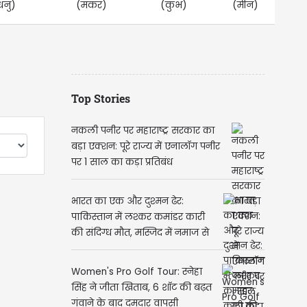
धनु)
(मकर)
(कुंभ)
(मीन)
Top Stories
नकली पनीर पर महाराष्ट्र सरकार का
बड़ा एक्शन: पूरे राज्य में एनालॉग पनीर
पर 1 साल का कड़ा प्रतिबंध
भारत का एक और दुश्मन ढेर:
पाकिस्तान में लश्कर कमांडर कारी
की संदिग्ध मौत, मस्जिद में नमाज से
पहले अचानक गिरा और...
Women's Pro Golf Tour: स्नेहा
सिंह ने जीता खिताब, 6 शॉट की बढ़त
गंवाने के बाद दमदार वापसी