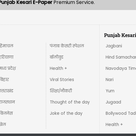
Punjab Kesari E-Paper
Premium Service.
Punjab Kesar
हिमाचल
पंजाब केसरी स्पेशल
Jagbani
हरियाणा
बॉलीवुड
Hind Samacha
मध्य प्रदेश़
Health +
Navodaya Tim
बिहार
Viral Stories
Nari
उत्तराखंड
शिक्षा/नौकरी
Yum
राजस्थान
Thought of the day
Jugaad
बिज़नेस
Joke of the day
Bollywood Tad
खेल
Health +