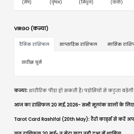
(मेष)
(वृषभ)
(मिथुन)
(कर्क)
VIRGO (कन्या)
दैनिक राशिफल
साप्ताहिक राशिफल
मासिक राश
तारीख़ चुनें
कन्या:
शारीरिक पीड़ा हो सकती है। पड़ोसियों से कटुता बढ़ेगी
आज का राशिफल 20 मई, 2026- सभी मूलांक वालों के लिए 
Tarot Card Rashifal (20th May): टैरो कार्ड्स से करें अप
लव राशिफल 20 मई- तू मेरा खुदा तूही दुआ में शामिल