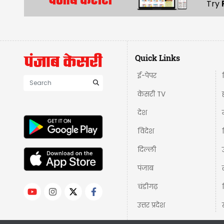
Try
Quick Links
ई-पेपर
केसरी TV
देश
विदेश
दिल्ली
पंजाब
चंडीगढ़
उत्तर प्रदेश