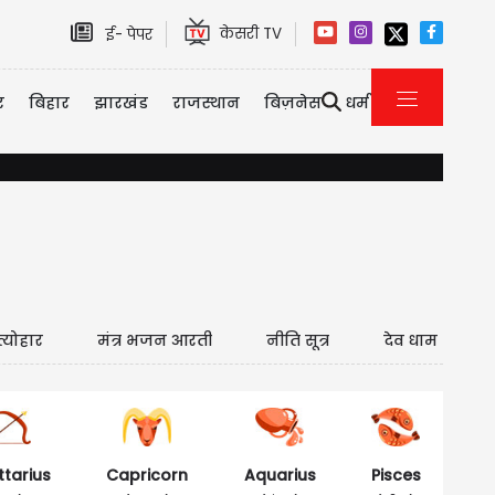
केसरी TV
ई- पेपर
र
बिहार
झारखंड
राजस्थान
बिज़नेस
धर्म
(VIDEO) खाद किल्लत पर भड़के किसान: कृषि मंत्री को घेरा, मंत्री का मुस
त्योहार
मंत्र भजन आरती
नीति सूत्र
देव धाम
ttarius
Capricorn
Aquarius
Pisces