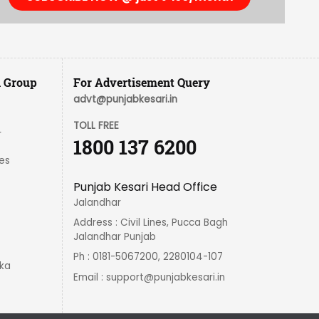
i Group
For Advertisement Query
advt@punjabkesari.in
TOLL FREE
r
1800 137 6200
es
Punjab Kesari Head Office
Jalandhar
Address : Civil Lines, Pucca Bagh
Jalandhar Punjab
Ph : 0181-5067200, 2280104-107
ka
Email :
support@punjabkesari.in