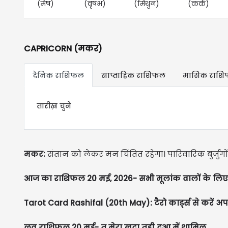
(मेष)
(वृषभ)
(मिथुन)
(कर्क)
CAPRICORN (मकर)
दैनिक राशिफल
साप्ताहिक राशिफल
मासिक राश
तारीख़ चुनें
मकर:
संतान को लेकर मन चिंतित रहेगा। पारिवारिक बुर्जुग
आज का राशिफल 20 मई, 2026- सभी मूलांक वालों के लिए 
Tarot Card Rashifal (20th May): टैरो कार्ड्स से करें अप
लव राशिफल 20 मई- तू मेरा खुदा तूही दुआ में शामिल