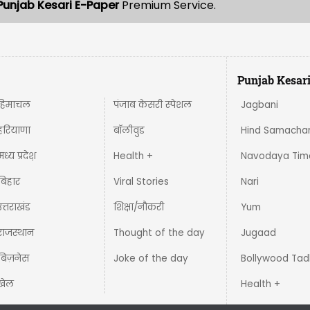
Punjab Kesari E-Paper
Premium Service.
Punjab Kesar
हिमाचल
पंजाब केसरी स्पेशल
Jagbani
हरियाणा
बॉलीवुड
Hind Samacha
मध्य प्रदेश़
Health +
Navodaya Tim
बिहार
Viral Stories
Nari
उत्तराखंड
शिक्षा/नौकरी
Yum
राजस्थान
Thought of the day
Jugaad
बिज़नेस
Joke of the day
Bollywood Tad
खेल
Health +