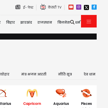
केसरी TV
ई- पेपर
र
बिहार
झारखंड
राजस्थान
बिज़नेस
धर्म
यौन उत्पीड़न केस में तरुण तेजपाल को 10 साल की सजा, बॉम्बे हाई कोर
त्योहार
मंत्र भजन आरती
नीति सूत्र
देव धाम
ttarius
Capricorn
Aquarius
Pisces