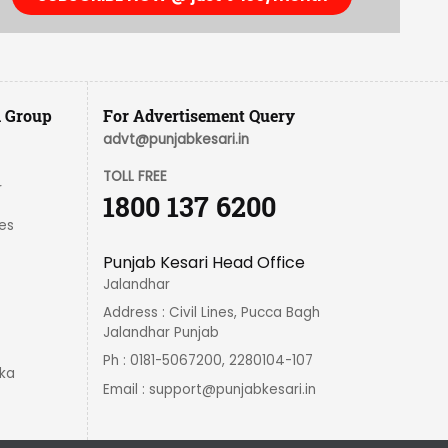
i Group
For Advertisement Query
advt@punjabkesari.in
TOLL FREE
r
1800 137 6200
es
Punjab Kesari Head Office
Jalandhar
Address : Civil Lines, Pucca Bagh
Jalandhar Punjab
Ph : 0181-5067200, 2280104-107
ka
Email :
support@punjabkesari.in