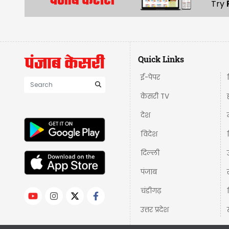
Try
Quick Links
ई-पेपर
केसरी TV
देश
विदेश
दिल्ली
पंजाब
चंडीगढ़
उत्तर प्रदेश