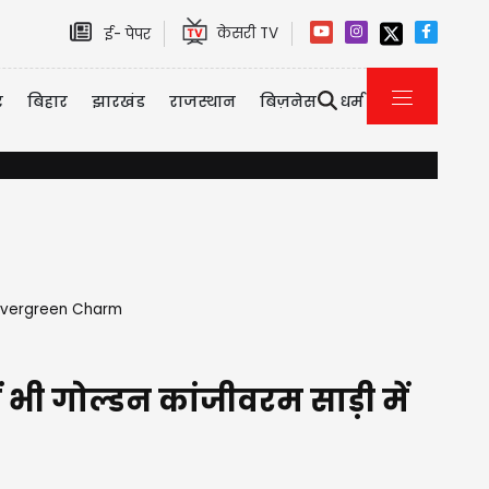
केसरी TV
ई- पेपर
र
बिहार
झारखंड
राजस्थान
बिज़नेस
धर्म
Fortune ऑयल बनाने वाली कंपनी पर FSSAI का एक्शन, घटिया गुणवत्ता पर लगा ज
ेरा Evergreen Charm
 भी गोल्डन कांजीवरम साड़ी में