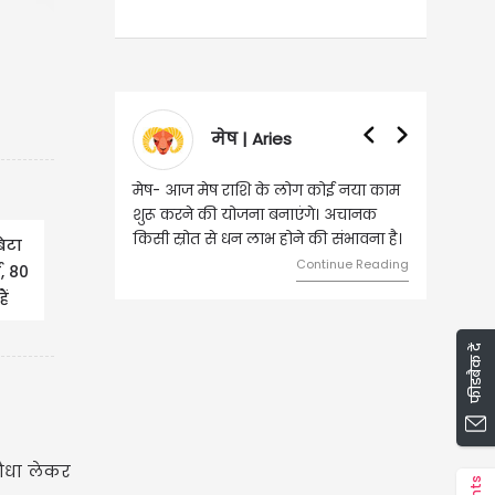
es
वृषभ | Taurus
े लोग कोई नया काम
वृष - आज ऐसे व्यक्ति से मुलाकात होगी,
बनाएंगे। अचानक
जिससे भविष्य में बड़े फायदे हो सकते हैं।
होने की संभावना है।
दांपत्य जीवन में मधुरता बनी रहेगी।
ेटा
Continue Reading
Continue Reading
ा, 80
ैं
फीडबैक दें
 पौधा लेकर