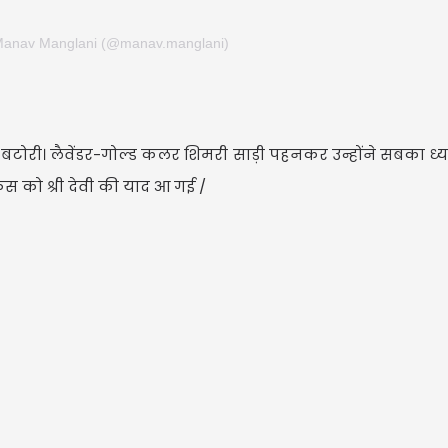
 Manav Manglani (@manav.manglani)
ट बटोरी। लैवेंडर-गोल्ड कलर शिमरी साड़ी पहनकर उन्होंने सबका ध
स को श्री देवी की याद आ गई /