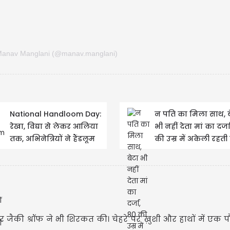
 Manav Manglani (@manav.manglani)
मेष | Ari
मेष- आज मेष राशि क
शुरू करने की योजना 
किसी स्रोत से धन लाभ 
National Handloom Day:
न पति का मिला साथ, ब
रेखा, विद्या से लेकर आलिया
भी नहीं देता मां का दर्ज
तक, अभिनेत्रियों ने हैंडलूम
की उम्र में अकेली रहती ह
साड़ियों को बनाया खास
‘पवित्र रिश्ता’...
स्टार जैकी श्रॉफ ने भी शिरकत की। चेहरे पर ख़ुशी और हाथों में एक