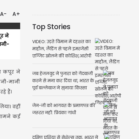
A-
A+
Top Stories
र ने
VIDEO: उड़ते विमान में दहशत का
ानी-
माहौल, लैंडिंग से पहले इमरजेंसी
एग्जिट खोलने की कोशिश,आरोपी
गिरफ्तार
ा कपूर ने
जब हेजलवुड ने पुजारा को गेंदबाजी
करने से मना कर दिया था, भारत के
जानी-मानी
पूर्व बल्लेबाज ने सुनाया किस्सा
े हैं।
जेन-जी को भागवत के प्रमाणपत्र की
िया। वहीं
जरूरत नहीं: प्रियंका गांधी
 सामने कई
दक्षिण एशिया से सेशेल्स तक, भारत ने