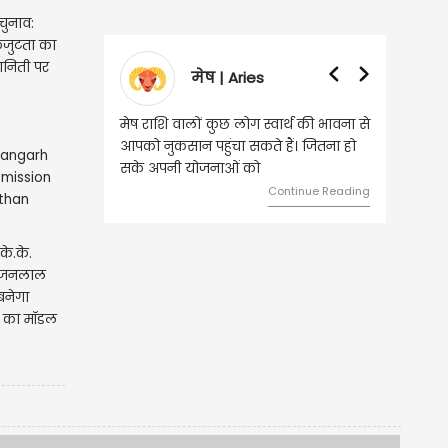
चुनाव:
कजुटता का
 रणनिती पर
मेष | Aries
वृषभ | Tau
मेष राशि वालों कुछ लोग स्वार्थ की भावना से
वृष राशि वालों आय के स्त्र
आपको नुकसान पहुंचा सकते हैं। जितना हो
हुए कार्यों में गति आएगी। 
सके अपनी योजनाओं को
को लेकर ज्यादा फोकस रहे
Continue Reading
के.के.
री भजनलाल
बनेगा
ा का मॉडल