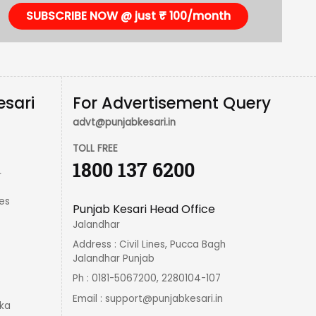
SUBSCRIBE NOW @ just ₹ 100/month
esari
For Advertisement Query
advt@punjabkesari.in
TOLL FREE
1800 137 6200
r
es
Punjab Kesari Head Office
Jalandhar
Address : Civil Lines, Pucca Bagh
Jalandhar Punjab
Ph : 0181-5067200, 2280104-107
Email :
support@punjabkesari.in
ka