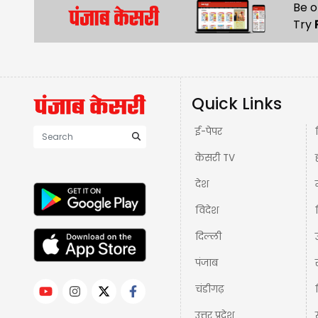
Be o
Try
Quick Links
ई-पेपर
केसरी TV
देश
विदेश
दिल्ली
पंजाब
चंडीगढ़
उत्तर प्रदेश