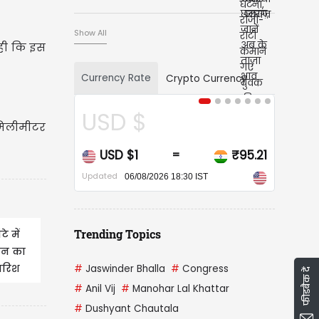
Show All
रही कि इस
Currency Rate
Crypto Currency
USD $
CAD $
 मिलीमीटर
USD $1
₹95.21
CAD $1
=
Updated
Updated
06/08/2026 18:30 IST
06/08/2026 
Trending Topics
े में
फान का
बारिश
#
Jaswinder Bhalla
#
Congress
फीडबैक दें
#
Anil Vij
#
Manohar Lal Khattar
#
Dushyant Chautala