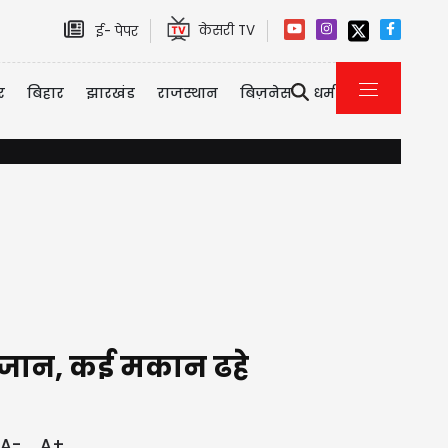
केसरी TV
ई- पेपर
र
बिहार
झारखंड
राजस्थान
बिज़नेस
धर्म
यौन उत्पीड़न केस में तरुण तेजपाल को 10 साल की सजा, बॉम्बे हाई कोर्
ी जान, कई मकान ढहे
A-
A+