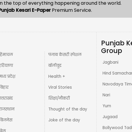
n the top of everything happening around the world.
Punjab Kesari E-Paper
Premium Service.
Punjab K
Group
हिमाचल
पंजाब केसरी स्पेशल
Jagbani
हरियाणा
बॉलीवुड
Hind Samacha
मध्य प्रदेश़
Health +
Navodaya Tim
बिहार
Viral Stories
Nari
उत्तराखंड
शिक्षा/नौकरी
Yum
राजस्थान
Thought of the day
Jugaad
बिज़नेस
Joke of the day
Bollywood Tad
खेल