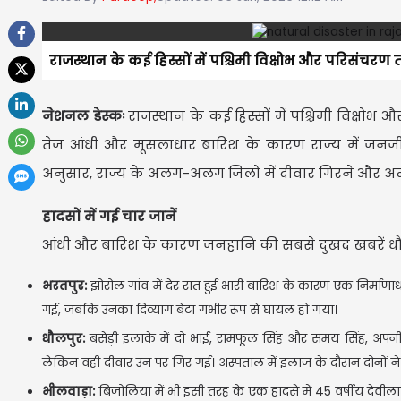
राजस्थान के कई हिस्सों में पश्चिमी विक्षोभ और परिसंचरण 
नेशनल डेस्कः
राजस्थान के कई हिस्सों में पश्चिमी विक्षोभ
तेज आंधी और मूसलाधार बारिश के कारण राज्य में जनजीव
अनुसार, राज्य के अलग-अलग जिलों में दीवार गिरने और अन
हादसों में गई चार जानें
आंधी और बारिश के कारण जनहानि की सबसे दुखद खबरें धौलप
भरतपुर:
झोरोल गांव में देर रात हुई भारी बारिश के कारण एक निर्माणा
गई, जबकि उनका दिव्यांग बेटा गंभीर रूप से घायल हो गया।
धौलपुर:
बसेड़ी इलाके में दो भाई, रामफूल सिंह और समय सिंह, अपनी
लेकिन वही दीवार उन पर गिर गई। अस्पताल में इलाज के दौरान दोनों ने 
भीलवाड़ा:
बिजोलिया में भी इसी तरह के एक हादसे में 45 वर्षीय देव