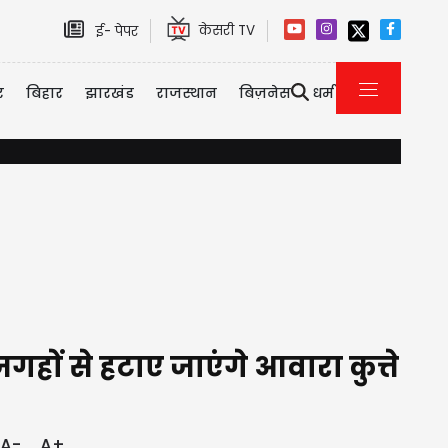
केसरी TV
ई- पेपर
र
बिहार
झारखंड
राजस्थान
बिज़नेस
धर्म
दिल्ली-NCR में भारी बारिश से जलभराव और ट्रैफिक जाम, IMD ने जारी किया र
गहों से हटाए जाएंगे आवारा कुत्ते
A-
A+