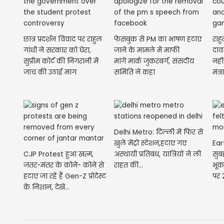
छात्र प्रदर्शन विवाद पर राहुल
फेसबुक से PM का भाषण हटाए
राहु
गांधी ने सरकार को घेरा,
जाने के मामले में माफी
दावा
सुप्रीम कोर्ट की निगरानी में
मांगें मार्क जुकरबर्ग, संसदीय
नहीं
जांच की उठाई मांग
समिति ने कहा
मंत्
Delhi Metro: दिल्ली में फिर से
खुले मेट्रो स्टेशन,हटाए गए
Ear
CJP Protest हुआ खत्म,
अस्थायी प्रतिबंध, यात्रियों ने ली
सुब
जंतर-मंतर के कोने- कोने से
राहत की...
भूक
हटाए जा रहे हैं Gen-Z प्रोटेस्ट
पर 2
के निशान, देखें...