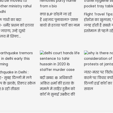
क्या BJP छोड़ने जा रहे
Flight Travel Tips
ल गांधी का बड़ा
हैं शहजाद पूनावाला? एक्स
होस्टेस का खुलासा, 
- धर्मेंद्र प्रधान को हटाया
बायो से हटाया पार्टी का नाम
जगह होती है सबसे ग
 जाएगा, उन्हें दूसरे
इस्तेमाल से पहले रहें.
रालय में शिफ्ट...
thquake in Delhi :
जंतर-मंतर पर विरोध 
ह- सुबह दिल्ली में लगे
बड़ी खबर: IB अधिकारी
करने पर विचार क्यों
ंप के झटके, रिक्टर स्केल
अंकित शर्मा की हत्या के
दिल्ली हाई कोर्ट का के
.9 रही तीव्रता
मामले में ताहिर हुसैन को
सवाल
कोर्ट ने सुनाई उम्रकैद की
सजा