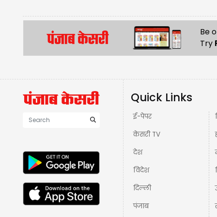
Be o
Try
Quick Links
ई-पेपर
केसरी TV
देश
विदेश
दिल्ली
पंजाब