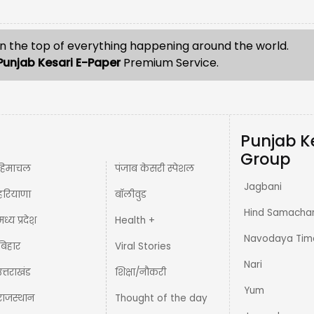
n the top of everything happening around the world.
Punjab Kesari E-Paper
Premium Service.
Punjab K
Group
हिमाचल
पंजाब केसरी स्पेशल
Jagbani
हरियाणा
बॉलीवुड
Hind Samacha
मध्य प्रदेश़
Health +
Navodaya Tim
बिहार
Viral Stories
Nari
उत्तराखंड
शिक्षा/नौकरी
Yum
राजस्थान
Thought of the day