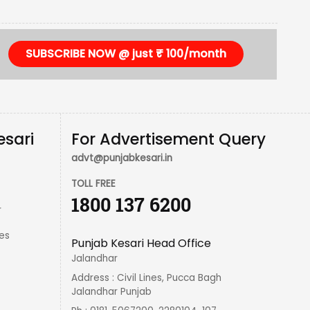
SUBSCRIBE NOW @ just ₹ 100/month
esari
For Advertisement Query
advt@punjabkesari.in
TOLL FREE
1800 137 6200
r
es
Punjab Kesari Head Office
Jalandhar
Address : Civil Lines, Pucca Bagh
Jalandhar Punjab