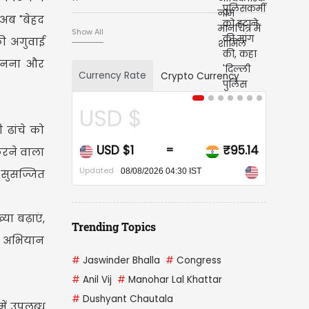
 अब "बेहद
Show All
की अगुवाई
नना ​​और
Currency Rate
Crypto Currency
USD $
CAD $
ी ढांचे को
USD $1
₹95.14
CAD $1
=
=
रने वाला
Updated
Updated
08/08/2026 04:30 IST
08/08/2026 04:3
े सुसज्जित
ा बढ़ाएं,
Trending Topics
रण अभियान
#
Jaswinder Bhalla
#
Congress
#
Anil Vij
#
Manohar Lal Khattar
#
Dushyant Chautala
में उपलब्ध