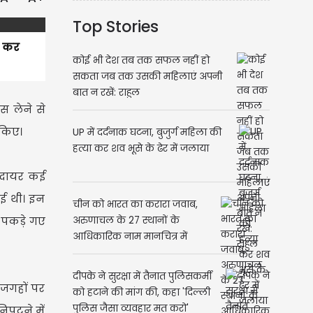
Top Stories
र कर
कोई भी देश तब तक सफल नहीं हो
सकता जब तक उसकी महिलाएं अपनी
बात न रखें: राहुल
स लेने से
 किए।
UP में दर्दनाक घटना, बुजुर्ग महिला की
हत्या कर शव भूसे के ढेर में जलाया
ा दायर कई
 गई थी। इन
चीन को भारत का करारा जवाब,
े पकड़े गए
अरुणाचल के 27 स्थानों के
आधिकारिक नाम मानचित्र में
शामिल
दीपके ने सुरक्षा में तैनात पुलिसकर्मी
 जगहों पर
को हटाने की मांग की, कहा 'दिल्ली
पुलिस जैसा व्यवहार मत करो'
निपटने में