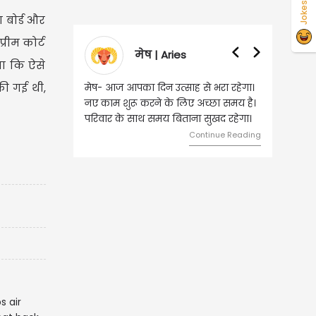
Jokes
 बोर्ड और
रीम कोर्ट
मेष | Aries
वृषभ | Tauru
था कि ऐसे
की गई थी,
मेष- आज आपका दिन उत्साह से भरा रहेगा।
वृष- आज का दिन इस राशि के
नए काम शुरू करने के लिए अच्छा समय है।
लिए शुभ रहने वाला है। धन 
परिवार के साथ समय बिताना सुखद रहेगा।
मामलों में सफलता मिलेगी। मित
मेलजोल बढ़ेगा। आर्थिक निव
Continue Reading
समझकर...
Con