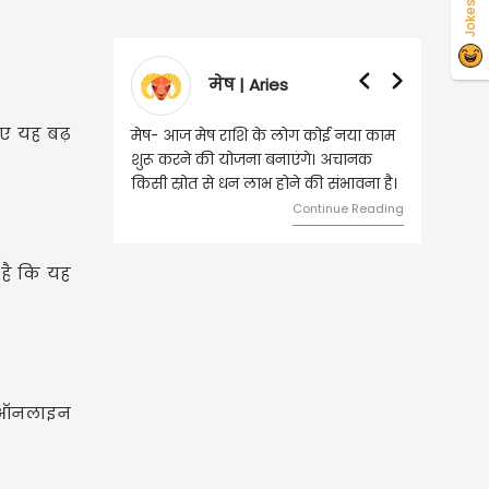
Jokes
मेष | Aries
वृषभ | Taurus
ए यह बढ़
मेष- आज मेष राशि के लोग कोई नया काम
वृष - आज ऐसे व्यक्ति से मुलाकात ह
शुरू करने की योजना बनाएंगे। अचानक
जिससे भविष्य में बड़े फायदे हो सकते 
किसी स्रोत से धन लाभ होने की संभावना है।
दांपत्य जीवन में मधुरता बनी रहेगी।
Continue Reading
Continue
 है कि यह
य ऑनलाइन