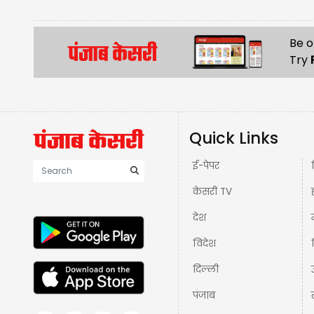
Be o
Try
Quick Links
ई-पेपर
केसरी TV
देश
विदेश
दिल्ली
पंजाब