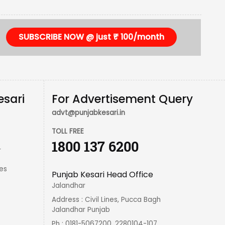
SUBSCRIBE NOW @ just ₹ 100/month
esari
For Advertisement Query
advt@punjabkesari.in
TOLL FREE
1800 137 6200
r
es
Punjab Kesari Head Office
Jalandhar
Address : Civil Lines, Pucca Bagh
Jalandhar Punjab
Ph : 0181-5067200, 2280104-107