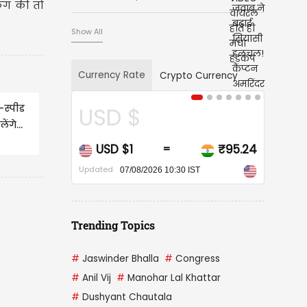
िंग की तो
Show All
Currency Rate
Crypto Currency
स्पीड
SD $
CAD $
गे...
USD $1
₹95.24
CAD $1
=
=
ated
Updated
07/08/2026 10:30 IST
07/08/2026 10:30 IST
Trending Topics
#
Jaswinder Bhalla
#
Congress
#
Anil Vij
#
Manohar Lal Khattar
#
Dushyant Chautala