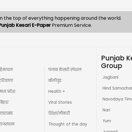
n the top of everything happening around the world.
Punjab Kesari E-Paper
Premium Service.
Punjab K
Group
हिमाचल
पंजाब केसरी स्पेशल
Jagbani
हरियाणा
बॉलीवुड
Hind Samacha
मध्य प्रदेश़
Health +
Navodaya Tim
बिहार
Viral Stories
Nari
उत्तराखंड
शिक्षा/नौकरी
Yum
राजस्थान
Thought of the day
Jugaad