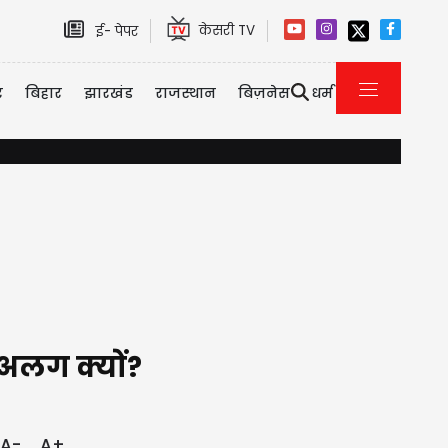
केसरी TV
ई- पेपर
र
बिहार
झारखंड
राजस्थान
बिज़नेस
धर्म
15 अगस्त से पहले SFJ की Video से मचा हड़कंप, पन्नू ने CM Mann को ल
अलग क्यों?
A-
A+