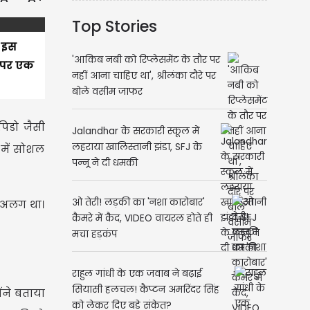
Top Stories
ं इस
'आकिब नबी को रिप्लेसमेंट के तौर पर
ा पर एक
नहीं आना चाहिए था', श्रीलंका दौरे पर
बोले वसीम जाफर
िडो जैसी
Jalandhar के सरकारी स्कूल में
लहराया खालिस्तानी झंडा, SFJ के
 में सोशल
पन्नू ने दी धमकी
ओ तेरी! लड़की का 'नशा कारोबार'
ग-अलग था।
कैमरे में कैद, VIDEO वायरल होते ही
मचा हड़कंप
राहुल गांधी के एक जवाब ने बढ़ाई
सियासी हलचल! कैप्टन अमरिंदर सिंह
ंने बताया
को लेकर दिए बड़े संकेत?