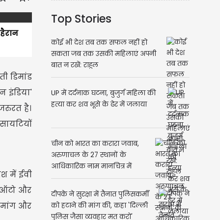
Top Stories
 हैरान
कोई भी देश तब तक सफल नहीं हो
सकता जब तक उसकी महिलाएं अपनी
बात न रखें: राहुल
ती डिमांड
न इंडिया'
UP में दर्दनाक घटना, बुजुर्ग महिला की
हत्या कर शव भूसे के ढेर में जलाया
जरुरत है।
ोसायटियों
चीन को भारत का करारा जवाब,
अरुणाचल के 27 स्थानों के
आधिकारिक नाम मानचित्र में
श में ईवी
शामिल
जी ऑटो और
दीपके ने सुरक्षा में तैनात पुलिसकर्मी
ी मांग और
को हटाने की मांग की, कहा 'दिल्ली
पुलिस जैसा व्यवहार मत करो'