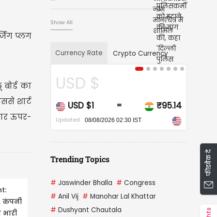
Show All
जिंग प्लग
Currency Rate
Crypto Currency
USD $
 बोर्ड का
ससे शार्ट
USD $1
₹95.14
=
-बार ऊपर-
Updated
08/08/2026 02:30 IST
फीडबैक दें
Trending Topics
#
Jaswinder Bhalla
#
Congress
t:
#
Anil Vij
#
Manohar Lal Khattar
 कंपनी
#
Dushyant Chautala
ा भारी