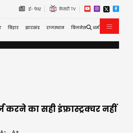
केसरी TV
ई- पेपर
र
बिहार
झारखंड
राजस्थान
बिज़नेस
धर्म
दिल्ली-NCR में भारी बारिश से जलभराव और ट्रैफिक जाम, IMD ने जारी क
 करने का सही इंफ्रास्ट्रक्चर नहीं
A-
A+