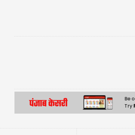
Be o
Try