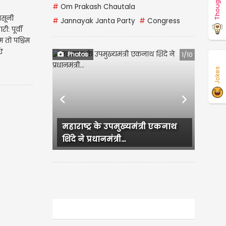
Thoughts
#
Om Prakash Chautala
नसूनी
#
Jannayak Janta Party
#
Congress
ी: पूर्वी
म तो पश्चिम
ं
Photos
1/10
Jokes
Previous
Next
महाराष्ट्र के उपमुख्यमंत्री एकनाथ
Backl
शिंदे ने प्रधानमंत्री...
का Hot