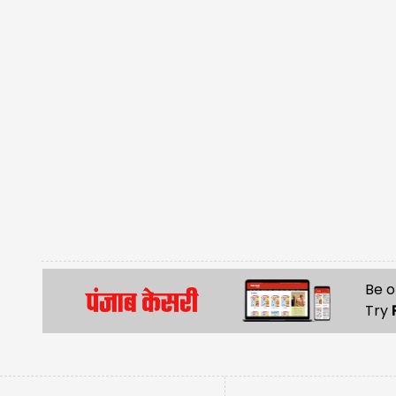
Be o
Try