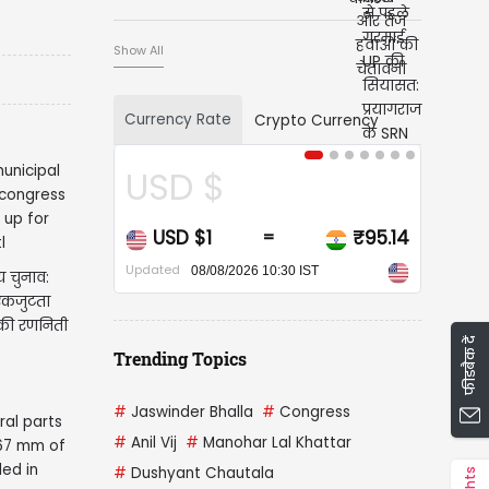
मांग, लगे पोस्टर्स
Show All
Currency Rate
Crypto Currency
USD $
CA
USD $1
₹95.14
CAD
=
Updated
Updated
08/08/2026 10:30 IST
 चुनाव:
एकजुटता
ेस की रणनिती
फीडबैक दें
Trending Topics
#
Jaswinder Bhalla
#
Congress
#
Anil Vij
#
Manohar Lal Khattar
#
Dushyant Chautala