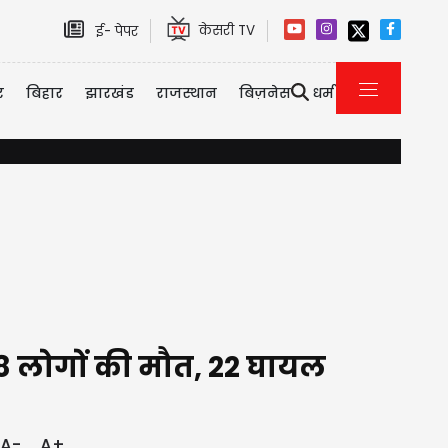
केसरी TV
ई- पेपर
र
बिहार
झारखंड
राजस्थान
बिज़नेस
धर्म
रूस की कमर तोड़ने की तैयारी में अमेरिका; सीनेट में कड़ा प्रतिबंध बिल 
 8 लोगों की मौत, 22 घायल
A-
A+