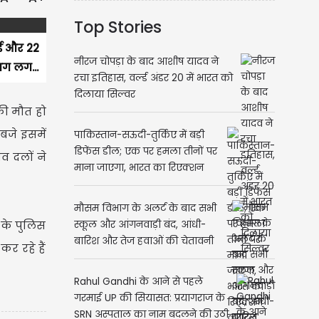
Top Stories
गई और 22
नीरज चोपड़ा के बाद आशीष यादव ने
आग लग...
रचा इतिहास, वर्ल्ड अंडर 20 में भारत को
दिलाया सिल्वर
 की मौत हो
बजे इसमें
पाकिस्तान-सऊदी-तुर्किए में बड़ी
डिफेंस डील; एक पर हमला तीनों पर
व दलों ने
माना जाएगा, भारत का रिएक्शन
वायरल
मौसम विभाग के अलर्ट के बाद सभी
 के पुलिस
स्कूल और आंगनवाड़ी बंद, आंधी-
बारिश और तेज हवाओं की चेतावनी
र रहे हैं
Rahul Gandhi के आने से पहले
गरमाई UP की सियासत: प्रयागराज के
SRN अस्पताल का नाम बदलने की उठी