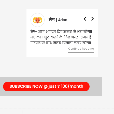
मेष | Aries
व
मेष- आज आपका दिन उत्साह से भरा रहेगा।
वृष- आज का द
नए काम शुरू करने के लिए अच्छा समय है।
लिए शुभ रहने
परिवार के साथ समय बिताना सुखद रहेगा।
मामलों में सफल
मेलजोल बढ़ेग
Continue Reading
समझकर...
SUBSCRIBE NOW @ just ₹ 100/month