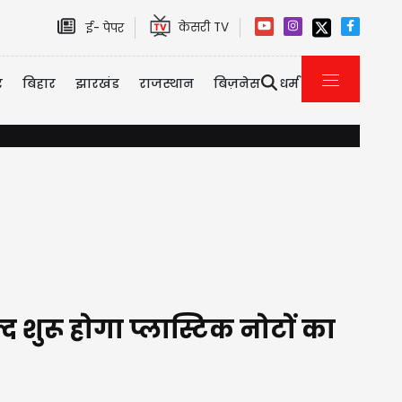
केसरी TV
ई- पेपर
र
बिहार
झारखंड
राजस्थान
बिज़नेस
धर्म
यौन उत्पीड़न केस में तरुण तेजपाल को 10 साल की सजा, बॉम्बे हाई कोर्ट
शुरू होगा प्लास्टिक नोटों का