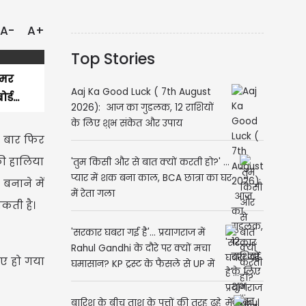
A-
A+
Top Stories
िमर
Aaj Ka Good Luck ( 7th August
्ड...
2026): आज का गुडलक, 12 राशियों
के लिए शुभ संकेत और उपाय
क बार फिर
 की हालिया
'तुम किसी और से बात क्यों करती हो?' ...
प्यार में शक बना काल, BCA छात्रा का घर
 बनाने में
में रेता गला
सकती है।
'सरकार घबरा गई है'... प्रयागराज में
Rahul Gandhi के दौरे पर क्यों मचा
ुपए हो गया
घमासान? KP ट्रस्ट के फैसले से UP में
भूचाल
बारिश के बीच ताश के पत्तों की तरह ढहे