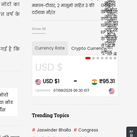
 नोटों का
मकान-दीवार, 2 मासूमों सहित 3 की
दर्दनाक मौ/त
त वर्ष के
Show All
Currency Rate
Crypto Currency
गई है कि
USD $
CAD 
USD $1
₹95.31
CAD $1
=
Updated
Updated
07/08/2026 06:30 IST
07/08/
ोटों
िया नोट
देश
Trending Topics
#
Jaswinder Bhalla
#
Congress