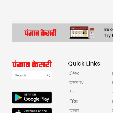
Be o
Try
Quick Links
ई-पेपर
केसरी TV
देश
विदेश
दिल्ली