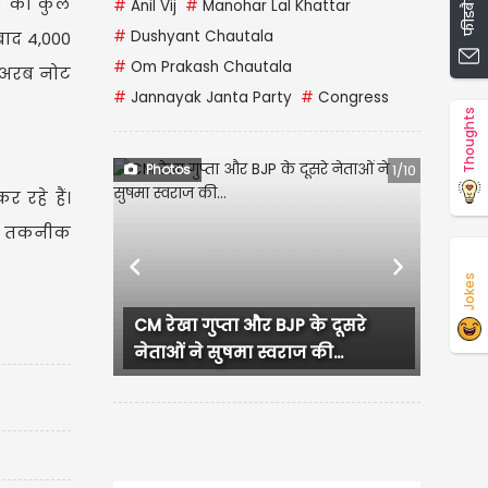
फीडबैक दें
ों की कुल
#
Anil Vij
#
Manohar Lal Khattar
#
Dushyant Chautala
बाद 4,000
#
Om Prakash Chautala
क अरब नोट
#
Jannayak Janta Party
#
Congress
Thoughts
Photos
1/10
 रहे हैं।
 इसी तकनीक
Previous
Next
Jokes
CM रेखा गुप्ता और BJP के दूसरे
लुधियाना में 
नेताओं ने सुषमा स्वराज की...
हंगामा, प्रदेश.