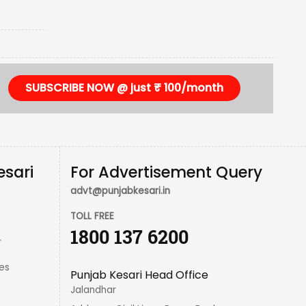
SUBSCRIBE NOW @ just ₹ 100/month
esari
For Advertisement Query
advt@punjabkesari.in
TOLL FREE
1800 137 6200
r
es
Punjab Kesari Head Office
Jalandhar