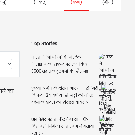
धनु)
(मकर)
(कुंभ)
(मीन)
Top Stories
भारत ने 'अग्नि-4' बैलिस्टिक
मिसाइल का सफल परीक्षण किया,
3500KM तक दुश्मनों की खैर नहीं
फुटबॉल मैच के दौरान आसमान से गिरी
ताने का
बिजली, 24 वर्षीय खिलाड़ी की मौ'त;
दर्दनाक हादसे का Video वायरल
UPI पेमेंट पर चार्ज लगेगा या नहीं?
वित्त मंत्री निर्मला सीतारमण ने बताया
पूरा सच