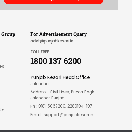
i Group
For Advertisement Query
advt@punjabkesari.in
TOLL FREE
r
1800 137 6200
es
Punjab Kesari Head Office
Jalandhar
Address : Civil Lines, Pucca Bagh
Jalandhar Punjab
Ph : 0181-5067200, 2280104-107
ka
Email :
support@punjabkesari.in