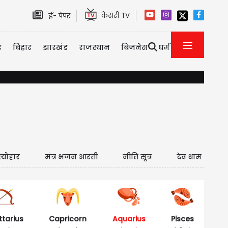
केसरी TV
ई- पेपर
र
बिहार
झारखंड
राजस्थान
बिज़नेस
धर्म
यौन उत्पीड़न केस में तरुण तेजपाल को 10 साल की सजा, बॉम्बे हाई कोर्
त्योहार
मंत्र भजन आरती
नीति सूत्र
देव धाम
ttarius
Capricorn
Aquarius
Pisces