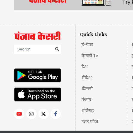
Try
Quick Links
ई-पेपर
केसरी TV
देश
विदेश
दिल्ली
पंजाब
चंडीगढ़
उत्तर प्रदेश