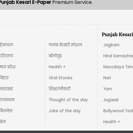
Punjab Kesari E-Paper
Premium Service.
Punjab Kesar
हिमाचल
पंजाब केसरी स्पेशल
Jagbani
हरियाणा
बॉलीवुड
Hind Samacha
मध्य प्रदेश़
Health +
Navodaya Tim
बिहार
Viral Stories
Nari
उत्तराखंड
शिक्षा/नौकरी
Yum
राजस्थान
Thought of the day
Jugaad
बिज़नेस
Joke of the day
Bollywood Tad
खेल
Health +