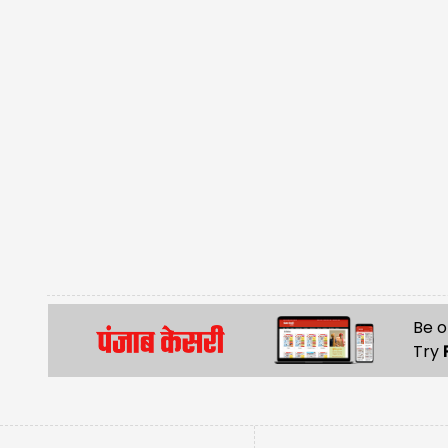
Be o
Try