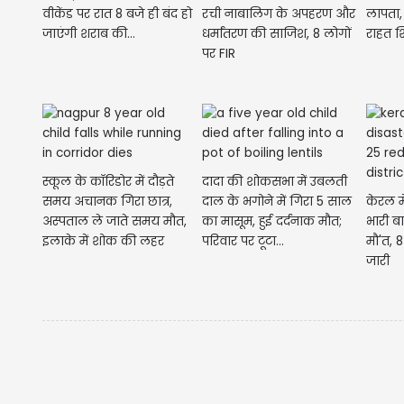
वीकेंड पर रात 8 बजे ही बंद हो
रची नाबालिग के अपहरण और
लापता,
जाएंगी शराब की...
धर्मांतरण की साजिश, 8 लोगों
राहत शि
पर FIR
स्कूल के कॉरिडोर में दौड़ते
दादा की शोकसभा में उबलती
समय अचानक गिरा छात्र,
दाल के भगोने में गिरा 5 साल
केरल 
अस्पताल ले जाते समय मौत,
का मासूम, हुई दर्दनाक मौत;
भारी ब
इलाके में शोक की लहर
परिवार पर टूटा...
मौ'त, 8 
जारी