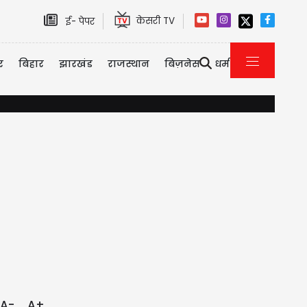
केसरी TV
ई- पेपर
र
बिहार
झारखंड
राजस्थान
बिज़नेस
धर्म
यौन उत्पीड़न केस में तरुण तेजपाल को 10 साल की सजा, बॉम्बे हाई कोर
A-
A+