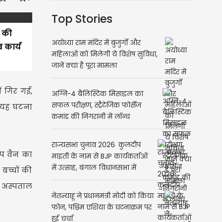
Top Stories
ं की
अयोध्या राम मंदिर में बुजुर्गों और
 कार्य
महिलाओं को मिलेगी ये विशेष सुविधा,
जानें क्या है पूरा मामला
ं गिर गई,
अग्नि-4 बैलिस्टिक मिसाइल का
सफल परीक्षण, स्ट्रैटेजिक फोर्सेज
ि यह घटना
कमांड की निगरानी में लॉन्च
राज्यसभा चुनाव 2026ः कुलदीप
अप वैन का
माइती के नाम से BJP कार्यकर्ताओं
में उत्साह, बंगाल विधानसभा में
बच्चों की
बीजेपी विधायक 207
ो अस्पताल
नेतन्याहू ने प्रधानमंत्री मोदी को किया
फोन, पश्चिम एशिया के घटनाक्रम पर
हुई चर्चा