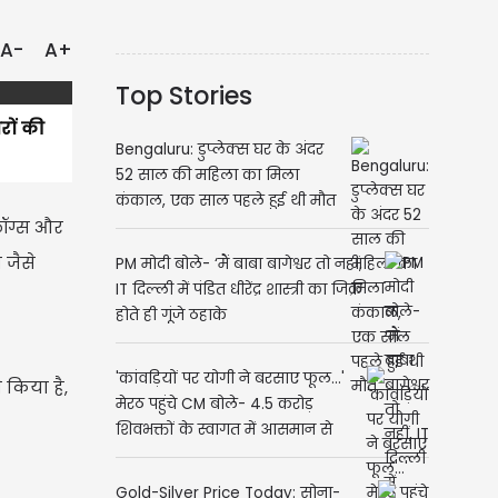
A-
A+
Top Stories
रों की
Bengaluru: डुप्लेक्स घर के अंदर
52 साल की महिला का मिला
कंकाल, एक साल पहले हुई थी मौत
लॉग्स और
 जैसे
PM मोदी बोले- ‘मैं बाबा बागेश्वर तो नहीं,
IT दिल्ली में पंडित धीरेंद्र शास्त्री का जिक्र
होते ही गूंजे ठहाके
'कांवड़ियों पर योगी ने बरसाए फूल...'
 किया है,
मेरठ पहुंचे CM बोले- 4.5 करोड़
शिवभक्तों के स्वागत में आसमान से
होगी पुष्पवर्षा
Gold-Silver Price Today: सोना-