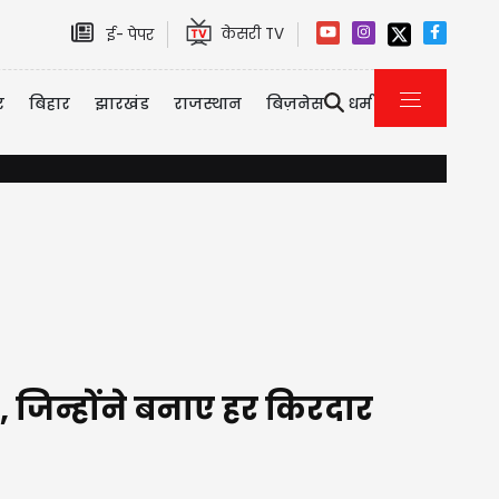
केसरी TV
ई- पेपर
र
बिहार
झारखंड
राजस्थान
बिज़नेस
धर्म
किल्लत पर भड़के किसान: कृषि मंत्री को घेरा, मंत्री का मुस्कुराते हुए अनोखा रिएक्शन वा
 जिन्होंने बनाए हर किरदार