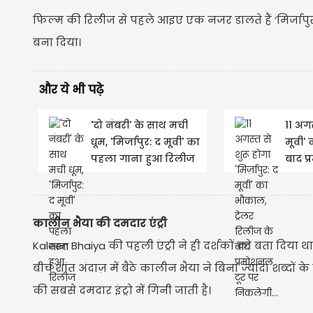
फिल्म की रिलीज से पहले आइए एक नजर डालते हैं ‘मिर्जाप
बना दिया।
और ये भी पढ़े
'दो नंबरी' के साथ मची
11 अगस
धूम, 'मिर्जापुर: द मूवी' का
मूवी'
पहला गाना हुआ रिलीज
बाद प
कालीन भैया की दमदार एंट्री
Kaleen Bhaiya की पहली एंट्री ने ही दर्शकों को बता दिया थ
बीच शांत अंदाज़ में बैठे कालीन भैया ने बिना ज्यादा शब्दो
की सबसे दमदार इंट्रो में गिनी जाती है।