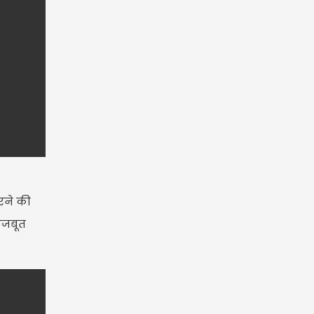
रने की
मजबूत