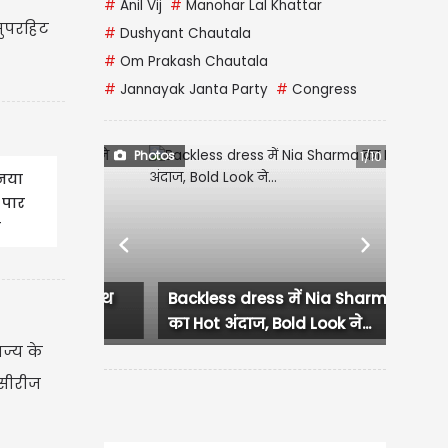
#
Anil Vij
#
Manohar Lal Khattar
सुपरहिट
#
Dushyant Chautala
#
Om Prakash Chautala
#
Jannayak Janta Party
#
Congress
Photos
2/10
नया
े पार
ा
Previous
Next
Backless dress में Nia Sharma
का Hot अंदाज, Bold Look ने...
ाज्य के
 सीरीज