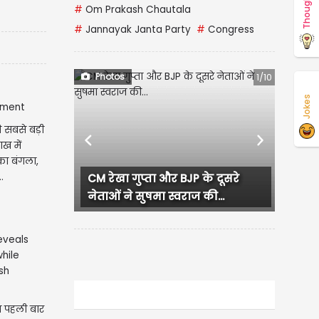
Thoughts
#
Om Prakash Chautala
#
Jannayak Janta Party
#
Congress
Photos
1/10
Jokes
 सबसे बड़ी
Previous
Next
ख में
का बंगला,
.
CM रेखा गुप्ता और BJP के दूसरे
लुधियाना
नेताओं ने सुषमा स्वराज की...
हंगामा, प
थ पहली बार