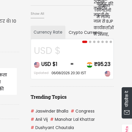
बीजेपी विधायक 207
Show All
र थे। 10
Currency Rate
Crypto Currency
USD $
CAD
USD $1
₹95.23
CAD 
=
Updated
Updated
06/08/2026 20:30 IST
मकता
आ
की
फीडबैक दें
Trending Topics
#
Jaswinder Bhalla
#
Congress
#
Anil Vij
#
Manohar Lal Khattar
#
Dushyant Chautala