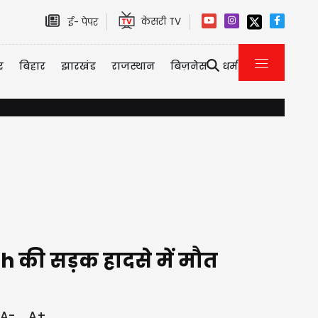
केसरी TV
ई- पेपर
र
बिहार
झारखंड
राजस्थान
बिज़नेस
धर्म
यौन उत्पीड़न केस में तरुण तेजपाल को 10 साल की सजा, बॉम्बे हाई कोर
th की सड़क हादसे में मौत
A-
A+