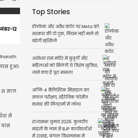
Top Stories
डीपफेक और अवैध कंटेंट पर Meta को
 नंबर-12
सरकार की दो टूक, नियम नहीं माने तो
बढ़ेगी मुश्किलें
 Bharath
अयोध्या राम मंदिर में बुजुर्गों और
महिलाओं को मिलेगी ये विशेष सुविधा,
 पास हुआ।
जानें क्या है पूरा मामला
अग्नि-4 बैलिस्टिक मिसाइल का
र 31 साल
सफल परीक्षण, स्ट्रैटेजिक फोर्सेज
कमांड की निगरानी में लॉन्च
देश से
राज्यसभा चुनाव 2026ः कुलदीप
 चांस
माइती के नाम से BJP कार्यकर्ताओं
में उत्साह, बंगाल विधानसभा में