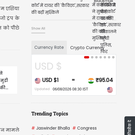
कोर्ट में दायर की 'कैविएट',सरकार
्चिम एशिया
की बढ़ीं मुश्किलें
ो ट्रंप के
न को पीछे
Show All
Currency Rate
Crypto Currency
USD $
CAD 
ने
USD $1
₹95.04
CAD $
=
ुद्री
की...
Updated
Updated
06/08/2026 08:30 IST
06/
Trending Topics
फीडबैक दें
#
Jaswinder Bhalla
#
Congress
रान मामले