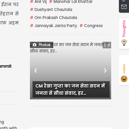
#
Anil Vij
#
Manohar Lal Khattar
े ईरान पर
#
Dushyant Chautala
तेहरान से
#
Om Prakash Chautala
खिलाफ अहम
Thoughts
#
Jannayak Janta Party
#
Congress
Photos
1/10
Summit
Jokes
Previous
Next
CM रेखा गुप्ता का जन सेवा सदन में
Murudes
जनता से सीधा संवाद, हर...
चांदी के 