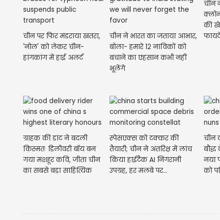
चीन 
क्लोन
की ख
चीन पर फिर मंडराया खतरा,
चीन ने भारत का जताया आभार,
फायद
'नोल' को लेकर चीन-
बोला- हमारे 12 नाविकों को
भरा?
हांगकांग में हाई अलर्ट
बचाने का एहसान कभी नहीं
भूलेंगे
ग्राहक की डांट ने बदली
स्पेसएक्स को टक्कर की
चीन क
किस्मतः डिलीवरी बॉय बन
तैयारी; चीन ने अंतरिक्ष में लांच
बौद्ध 
गया मशहूर कवि, जीता चीन
किया हाईटैक AI निगरानी
नया फ
का सबसे बड़ा साहित्यिक
उपग्रह, हर मलबे पर...
को पर
सम्मान