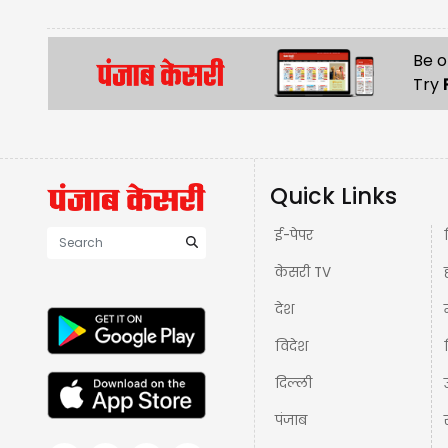
Be o
Try
Quick Links
ई-पेपर
केसरी TV
देश
विदेश
दिल्ली
पंजाब