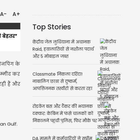
A-
A+
Top Stories
से बेहतर”
केंद्रीय जेल लुधियाना में अचानक
Raid, हवालातियों से नशीला पदार्थ
और 5 मोबाइल जब्त
जिनपिंग के
उम्मीद कर
Classmate निकला दरिंदा!
नाबालिग छात्रा से दुष्कर्म,
ही हैं और
आपत्तिजनक तस्वीरों से करता रहा
Blackmail
रोडवेज बस और टैंकर की भयानक
टक्कर: केबिन में फंसे चालकों को
निकालने पहुंची पुलिस, फिर मौके पर
an Gulf.
जो दिखा...
DA मामले में कर्मचारियों ने सुप्रीम