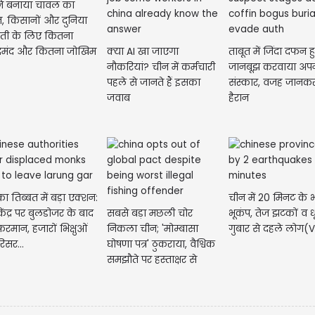
ने बनाया चावल का
, किसानों और दुनिया
ेती के लिए कितना
क्या AI खा जाएगा
ताबूत में जिंदा दफन 
ेमंद और कितना जोखिम
नौकरियां? चीन में कर्मचारी
जानबूझ करवाया अपन
पहले से जानते हैं इसका
संस्कार, वजह जानकर
जवाब
हैरान
ा तिब्बत में बड़ा एक्शन:
चीन में 20 मिनट के 
केंद्र पर बुलडोजर के बाद
सबसे बड़ा मछली चोर
भूकंप, तेज झटकों व धू
रमान, हजारों भिक्षुओं
निकला चीन; 'मोम्बासा
गुबार से दहले लोग(
िसर...
घोषणा पत्र' ठुकराया, वैश्विक
समझौते पर हस्ताक्षर से
किया...