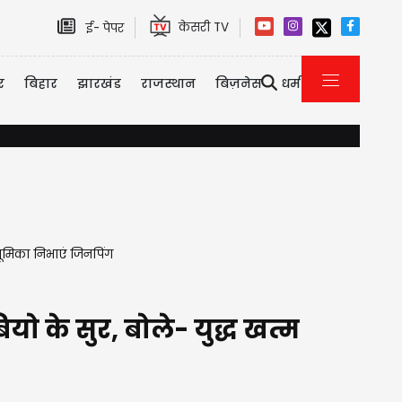
केसरी TV
ई- पेपर
र
बिहार
झारखंड
राजस्थान
बिज़नेस
धर्म
DA मामले में कर्मचारियों ने सुप्रीम कोर्ट में दायर की 'कैविएट', सरकार की बढ़
 भूमिका निभाएं जिनपिंग
ो के सुर, बोले- युद्ध खत्म