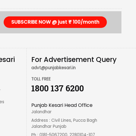
SUBSCRIBE NOW @ just ₹ 100/month
esari
For Advertisement Query
advt@punjabkesari.in
TOLL FREE
1800 137 6200
r
es
Punjab Kesari Head Office
Jalandhar
Address : Civil Lines, Pucca Bagh
Jalandhar Punjab
Ph : 0181-5067200, 2280104-107