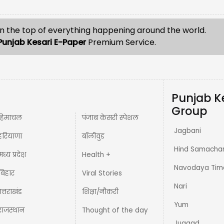
n the top of everything happening around the world.
Punjab Kesari E-Paper
Premium Service.
Punjab K
Group
हिमाचल
पंजाब केसरी स्पेशल
Jagbani
हरियाणा
बॉलीवुड
Hind Samacha
मध्य प्रदेश़
Health +
Navodaya Tim
बिहार
Viral Stories
Nari
उत्तराखंड
शिक्षा/नौकरी
Yum
राजस्थान
Thought of the day
Jugaad