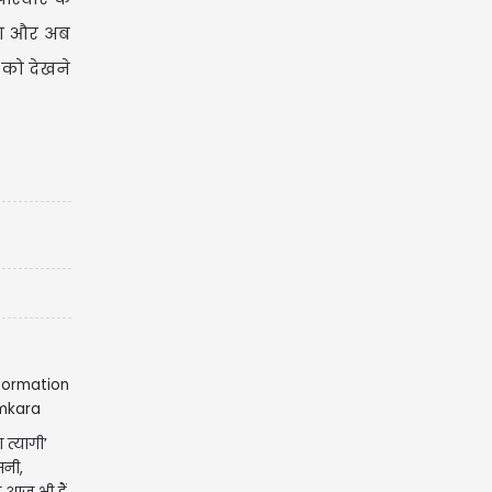
गया और अब
 को देखने
 त्यागी’
सनी,