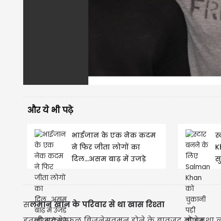
और ये भी पढ़े
भाईजान के एक नेक कदम
स
ने फिर जीता लोगों का
K
दिल...असम बाढ़ में उजड़े
स
परिवारों को Salman Khan
भ
ने 500...
स
लमान खान के परिवार से था खास रिश्ता
इतनी सक्सेस्फुल बिजनेसवुमन होने के बावजूद वो हेमशा