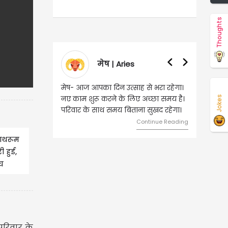
Thoughts
वृषभ | Taurus
वृष- आज का दिन इस राशि के जातकों के
Jokes
लिए शुभ रहने वाला है। धन और नौकरी के
मामलों में सफलता मिलेगी। मित्रों से
मेलजोल बढ़ेगा। आर्थिक निवेश सोच-
समझकर...
ाथरूम
Continue Reading
 हुई,
ीच
ं...
परिवार के