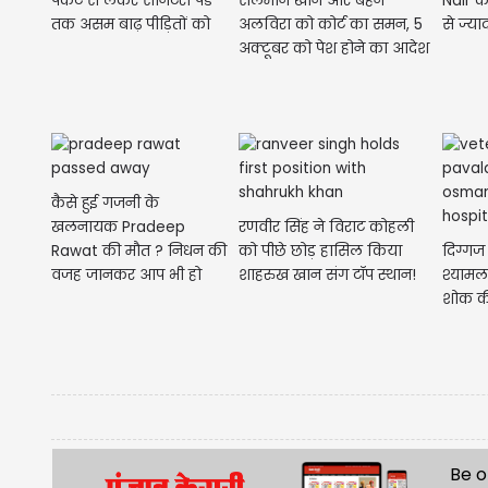
पैकेट से लेकर सैनिटरी पैड
सलमान खान और बहन
Nair क
तक असम बाढ़ पीड़ितों को
अलविरा को कोर्ट का समन, 5
से ज्या
पहुंचाया...
अक्टूबर को पेश होने का आदेश
कैसे हुई गजनी के
खलनायक Pradeep
रणवीर सिंह ने विराट कोहली
Rawat की मौत ? निधन की
को पीछे छोड़ हासिल किया
दिग्गज
वजह जानकर आप भी हो
शाहरुख खान संग टॉप स्थान!
श्यामला
जाएंगे भावुक
शोक क
Be o