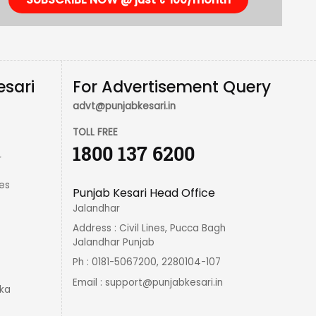
esari
For Advertisement Query
advt@punjabkesari.in
TOLL FREE
1800 137 6200
r
es
Punjab Kesari Head Office
Jalandhar
Address : Civil Lines, Pucca Bagh
Jalandhar Punjab
Ph : 0181-5067200, 2280104-107
Email :
support@punjabkesari.in
ka