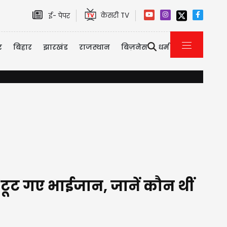
केसरी TV
ई- पेपर
र
बिहार
झारखंड
राजस्थान
बिज़नेस
धर्म
इमिग्रेशन पर कनाडा का सख्त एक्शन, 2026 की पहली छमाही में ही 3323 भारतीयों को
ूट गए भाईजान, जानें कौन थीं