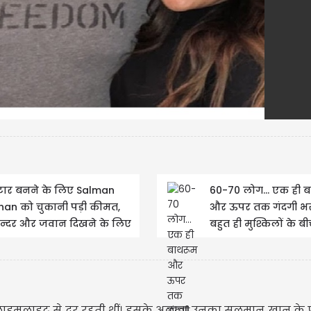
्टार बनने के लिए Salman
60-70 लोग… एक ही ब
han को चुकानी पड़ी कीमत,
और ऊपर तक गंदगी भरी
ुन्दर और जवान दिखने के लिए
बहुत ही मुश्किलों के ब
ाईजान करवाते थे ये...
Salman Khan ने जेल मे
 लाइमलाइट से दूर रहती थीं। इसके अलावा उनका सलमान खान के 