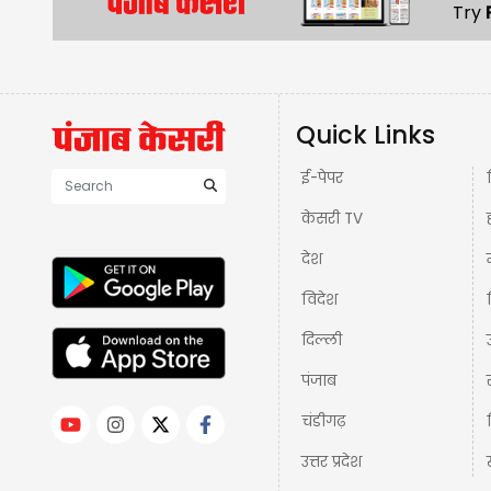
Try
Quick Links
ई-पेपर
केसरी TV
देश
विदेश
दिल्ली
पंजाब
चंडीगढ़
उत्तर प्रदेश