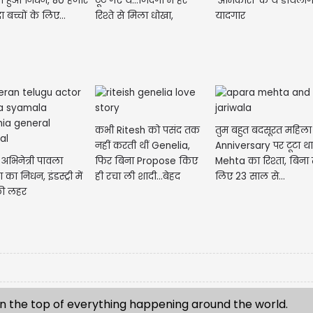
ा हुआ निधन, 80 हजार
टूट गए थे...जिंदगी में हर
‘ओमकारा’ के ये डायलॉग
दा बच्चों के लिए...
रिश्ते से मिला धोखा,
यादगार
गर्लफ्रेंड...
कभी Ritesh को पसंद तक
तुम बहुत बदसूरत महिला ह
नहीं करती थीं Genelia,
Anniversary पर टूटा थ
 अभिनेत्री पावला
फिर बिना Propose किए
Mehta का रिश्ता, बिन
 का निधन, इंडस्ट्री में
ही रचा ली शादी...बेहद
लिए 23 साल से...
ी लहर
फ़िल्मी है...
n the top of everything happening around the world.