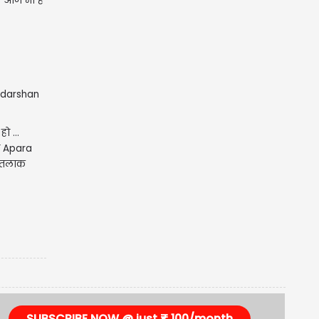
 आज भी हैं
ो ...
ा Apara
ा तलाक
SUBSCRIBE NOW @ just ₹ 100/month