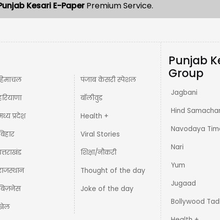
Punjab Kesari E-Paper
Premium Service.
Punjab K
Group
हिमाचल
पंजाब केसरी स्पेशल
Jagbani
हरियाणा
बॉलीवुड
Hind Samacha
मध्य प्रदेश़
Health +
Navodaya Tim
बिहार
Viral Stories
Nari
उत्तराखंड
शिक्षा/नौकरी
Yum
राजस्थान
Thought of the day
Jugaad
बिज़नेस
Joke of the day
Bollywood Tad
खेल
Health +