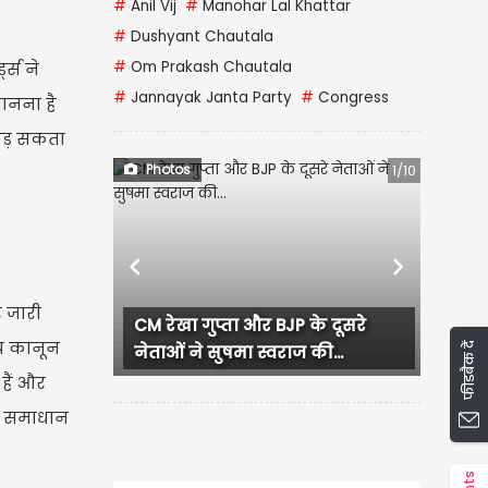
#
Anil Vij
#
Manohar Lal Khattar
#
Dushyant Chautala
#
Om Prakash Chautala
्स ने
#
Jannayak Janta Party
#
Congress
मानना है
 पड़ सकता
Photos
1/10
Previous
Next
र जारी
 रेखा गुप्ता और BJP के दूसरे
लुधियाना में कांग्रेस कार्य
ीय कानून
फीडबैक दें
ताओं ने सुषमा स्वराज की...
हंगामा, प्रदेश...
 हैं और
िक समाधान