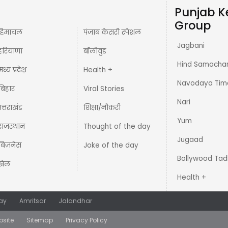
Punjab K
Group
हिमाचल
पंजाब केसरी स्पेशल
Jagbani
हरियाणा
बॉलीवुड
Hind Samacha
मध्य प्रदेश़
Health +
Navodaya Tim
बिहार
Viral Stories
Nari
उत्तराखंड
शिक्षा/नौकरी
Yum
राजस्थान
Thought of the day
Jugaad
बिज़नेस
Joke of the day
Bollywood Tad
खेल
Health +
ay
Amritsar
Jalandhar
bsite
Sitemap
Privacy Policy