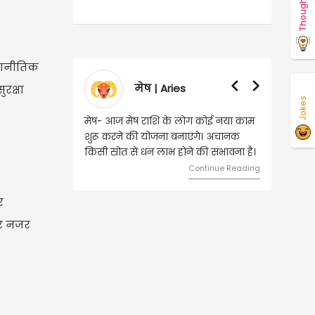
Thoughts
 रणनीतिक
मेष | Aries
वृषभ | Taurus
रक्षा
Jokes
मेष- आज मेष राशि के लोग कोई नया काम
वृष - आज ऐसे व्यक्ति से मुलाकात ह
शुरू करने की योजना बनाएंगे। अचानक
जिससे भविष्य में बड़े फायदे हो सकते 
किसी स्रोत से धन लाभ होने की संभावना है।
दांपत्य जीवन में मधुरता बनी रहेगी।
Continue Reading
Continue
र
पर नजर