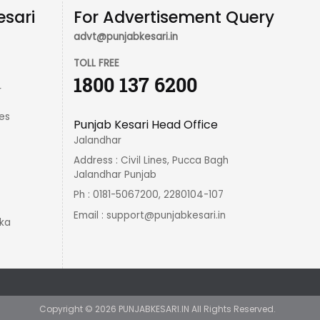
esari
For Advertisement Query
advt@punjabkesari.in
TOLL FREE
1800 137 6200
r
es
Punjab Kesari Head Office
Jalandhar
Address : Civil Lines, Pucca Bagh
Jalandhar Punjab
Ph : 0181-5067200, 2280104-107
Email :
support@punjabkesari.in
ka
Copyright ©
2026
PUNJABKESARI.IN
All Rights Reserved.