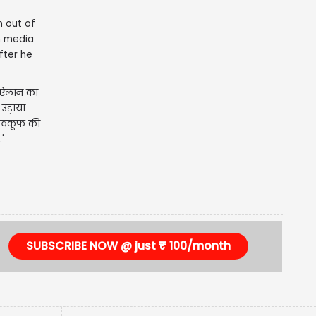
r ऐलान का
 उड़ाया
बेवकूफ की
'
SUBSCRIBE NOW @ just ₹ 100/month