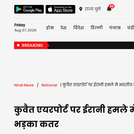
30
राज्य चुनें
Friday
होम
देश
विदेश
दिल्ली
पंजाब
चंड
Aug 07, 2026
BREAKING
|
कुवैत एयरपोर्ट पर ईरानी हमले में भारतीय न
Hindi News
National
कुवैत एयरपोर्ट पर ईरानी हमले में
भड़का कतर