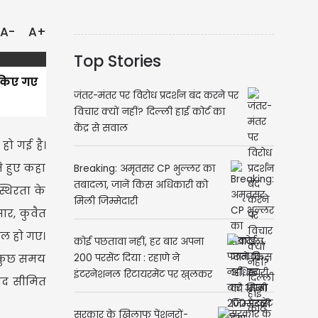
A-
A+
Top Stories
र किए गए
जंतर-मंतर पर विरोध प्रदर्शन बंद करने पर
विचार क्यों नहीं? दिल्ली हाई कोर्ट का
केंद्र से सवाल
हो गई है।
े हुए कहा
Breaking: अमृतसर CP भुल्लर का
तबादला, जानें किस अधिकारी को
्थिरता के
मिली जिम्मेदारी
सार, कुवैत
यल हो गए।
कोई पछतावा नहीं, हर बार अपना
र कुछ समय
200 परसेंट दिया : रहाणे ने
इंटरनेशनल रिटायरमेंट पर खुलकर
बाद सीमित
की बात
सरकार के खिलाफ पेंशनरों-