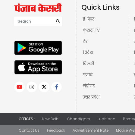
Quick Links
ई-पेपर
केसरी TV
देश
विदेश
दिल्ली
पंजाब
चंडीगढ़
उत्तर प्रदेश
OFFICES :
New Delhi
Chandigarh
Ludhiana
Bomb
Contact Us
Feedback
Advertisement Rate
Mobile We