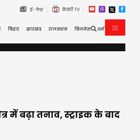
केसरी TV
ई- पेपर
र
बिहार
झारखंड
राजस्थान
बिज़नेस
धर्म
राजस्थान: जयपुर-अजमेर राजमार्ग पर एसयूवी पलटने से दो लोगों की मौत
 में बढ़ा तनाव, स्ट्राइक के बाद