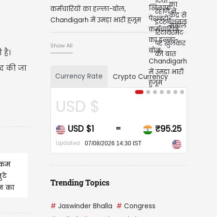
कर्मचारियों का हल्ला-बोल,
Chandigarh में उमड़ा भारी हुजूम
Show All
है।
दद की जा
Currency Rate
Crypto Currency
D $
CAD $
D $1
₹95.25
CAD $1
=
=
ed
Updated
07/08/2026 14:30 IST
07/08/2026 14:30 IST
 कम
ुटे
Trending Topics
न का
#
Jaswinder Bhalla
#
Congress