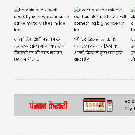
दो मुस्लिम देशों ने ईरान के
‘मिडिल ईस्ट खाली करो’,
यू
खिलाफ खोला मोर्चा; कई सैन्य
अमेरिका का नागरिकों को
खत
ठिकानों पर की एयर स्ट्राइक,
अलर्ट; ईरान में कुछ बड़ा होने
ड्
UAE ने निभाई...
वाला है?
म
Be o
Try