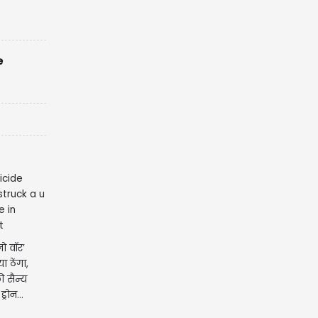
e
नो वॉर’
 ठेंगा,
ी सैन्य
रोन...