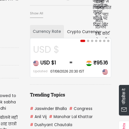
Show All
Currency Rate
Crypto Currency
USD $
CA
USD $1
₹95.16
CAD
=
Updated
Updated
07/08/2026 20:30 IST
फीडबैक दें
Trending Topics
#
Jaswinder Bhalla
#
Congress
#
Anil Vij
#
Manohar Lal Khattar
 बोलने नहीं
ाह छात्रों
#
Dushyant Chautala