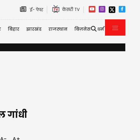
केसरी TV
ई- पेपर
र
बिहार
झारखंड
राजस्थान
बिज़नेस
धर्म
दिल्ली-NCR में भारी बारिश से जलभराव और ट्रैफिक जाम, IMD ने जारी किय
ल गांधी
A-
A+