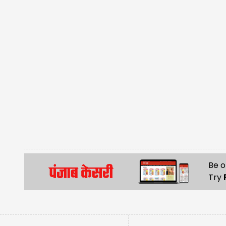
Be o
Try