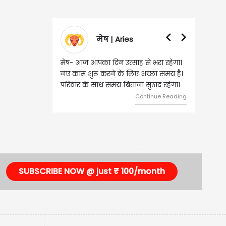
मेष | Aries
मेष- आज आपका दिन उत्साह से भरा रहेगा।
वृष- आज का 
नए काम शुरू करने के लिए अच्छा समय है।
लिए शुभ रहन
परिवार के साथ समय बिताना सुखद रहेगा।
मामलों में सफ
मेलजोल बढ़ेग
Continue Reading
समझकर...
SUBSCRIBE NOW @ just ₹ 100/month