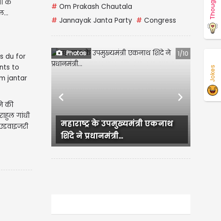
Thoughts
ा के
#
Om Prakash Chautala
ल...
#
Jannayak Janta Party
#
Congress
Photos
1/10
Jokes
Previous
Next
ने की
 राहुल गांधी
महाराष्ट्र के उपमुख्यमंत्री एकनाथ
Backl
ी एडवाइजरी
शिंदे ने प्रधानमंत्री...
का Hot