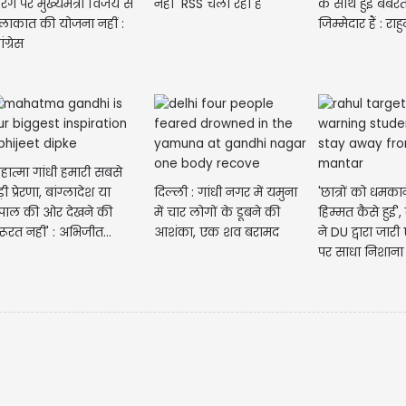
ेंगे पर मुख्यमंत्री विजय से
नहीं RSS चला रहा है
के साथ हुई बर्बरत
ुलाकात की योजना नहीं :
जिम्मेदार हैं : राहु
ंग्रेस
महात्मा गांधी हमारी सबसे
़ी प्रेरणा, बांग्लादेश या
दिल्ली : गांधी नगर में यमुना
'छात्रों को धमका
ेपाल की ओर देखने की
में चार लोगों के डूबने की
हिम्मत कैसे हुई',
रूरत नहीं' : अभिजीत...
आशंका, एक शव बरामद
ने DU द्वारा जार
पर साधा निशाना