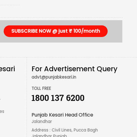
SUBSCRIBE NOW @ just ₹ 100/month
esari
For Advertisement Query
advt@punjabkesari.in
TOLL FREE
1800 137 6200
r
es
Punjab Kesari Head Office
Jalandhar
Address : Civil Lines, Pucca Bagh
Jalandhar Punjab