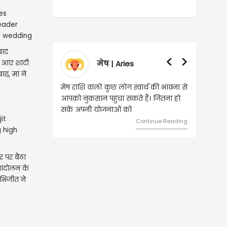
बाद
र आए शादी
मेष | Aries
व
ढ़, मां ने
मेष राशि वालों कुछ लोग स्वार्थ की भावना से
वृष राशि वालों
आपको नुकसान पहुंचा सकते हैं। जितना हो
हुए कार्यों मे
सके अपनी योजनाओं को
को लेकर ज्याद
Continue Reading
र पर बैठा
, आंदोलन के
अभिजीत ने