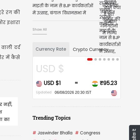
माइती के नाम से BJP कार्यकर्ताओं
हरे रंग की
में उत्साह, बंगाल विधानसभा में
बीजेपी विधायक 207
 ओर इशारा
Show All
वाली दर्द
Currency Rate
Crypto Currency
र में कैसे
USD $
CA
USD $1
₹95.23
CAD
=
Updated
Updated
06/08/2026 20:30 IST
 नहीं,
ेश
Trending Topics
ना का
फीडबैक दें
#
Jaswinder Bhalla
#
Congress