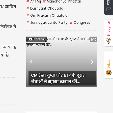
#
Anil Vij
#
Manohar Lal Khattar
बंध साबित
#
Dushyant Chautala
#
Om Prakash Chautala
#
Jannayak Janta Party
#
Congress
Thoughts
 लेकिन वे
Photos
1/10
 अन्य वजह
या है।
Jokes
Previous
Next
CM रेखा गुप्ता और BJP के दूसरे
लुधियान
नेताओं ने सुषमा स्वराज की...
हंगामा, 