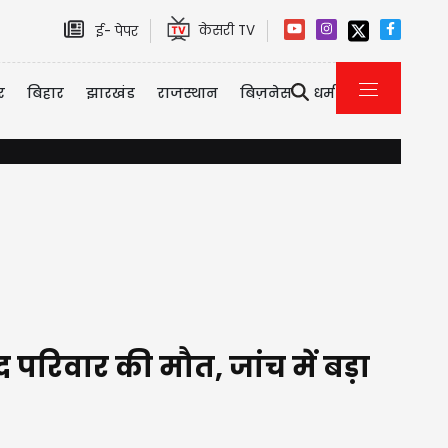
केसरी TV
ई- पेपर
र
बिहार
झारखंड
राजस्थान
बिज़नेस
धर्म
यौन उत्पीड़न केस में तरुण तेजपाल को 10 साल की सजा, बॉम्बे हाई कोर्ट
 परिवार की मौत, जांच में बड़ा