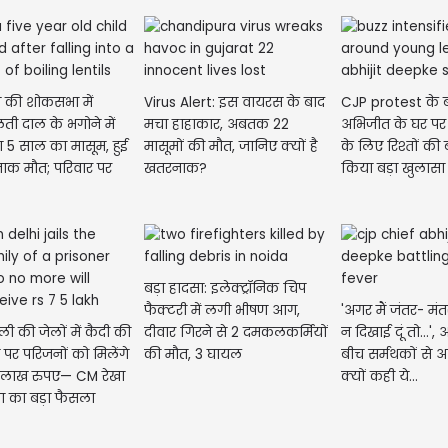
ा की शोकसभा में
Virus Alert: इस वायरस के बाद
CJP protest के 
ती दाल के भगोने में
मचा हाहाकार, अबतक 22
अभिजीत के घर प
ा 5 साल का मासूम, हुई
मासूमों की मौत, जानिए क्यों है
के लिए रिश्तों की बा
दनाक मौत; परिवार पर
खतरनाक?
किया बड़ा खुलासा
..
बड़ा हादसा: इलेक्ट्रॉनिक चिप
फैक्टरी में लगी भीषण आग,
'अगर मैं जंतर- मंत
ली की जेलों में कैदी की
दीवार गिरने से 2 दमकलकर्मियों
न दिखाई दूं तो...'
 पर परिजनों को मिलेंगे
की मौत, 3 घायल
बीच सर्मथकों से 
 लाख रुपए— CM रेखा
क्यों कही ये...
्ता का बड़ा फैसला