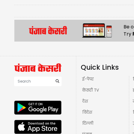
Be o
Try
Quick Links
ई-पेपर
केसरी TV
देश
विदेश
दिल्ली