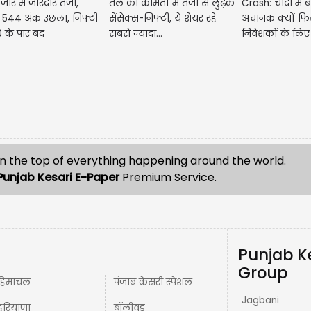
जार में जोरदार तेजी,
तेल की कीमतों में तेजी से लुढ़के
Crash: चांदी में 
्स 544 अंक उछला, निफ्टी
सेंसेक्स-निफ्टी, ये शेयर रहे
अचानक क्यों फि
 के पार बंद
सबसे ज्यादा...
निवेशकों के लिए क
n the top of everything happening around the world.
Punjab Kesari E-Paper
Premium Service.
Punjab K
Group
हिमाचल
पंजाब केसरी स्पेशल
Jagbani
हरियाणा
बॉलीवुड