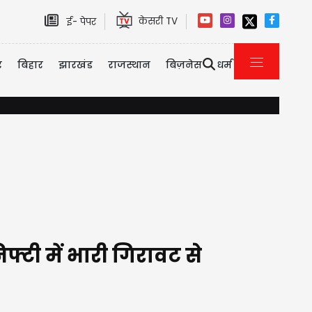
केसरी TV
ई- पेपर
र
बिहार
झारखंड
राजस्थान
बिज़नेस
धर्म
दिल्ली-NCR में भारी बारिश से जलभराव और ट्रैफिक जाम, IMD ने जारी किया रे
िफ्टी में भारी गिरावट से