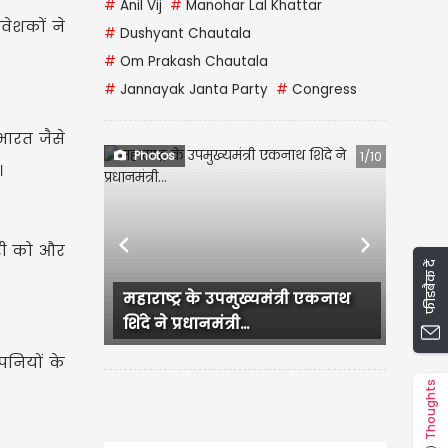
#
Anil Vij
#
Manohar Lal Khattar
वेशकों ने
#
Dushyant Chautala
#
Om Prakash Chautala
#
Jannayak Janta Party
#
Congress
 भारत जैसे
Photos
1/10
।
ोरी को और
Previous
Next
फीडबैक दें
्ट्र के उपमुख्यमंत्री एकनाथ
Backless dress में Nia Sha
 प्रधानमंत्री...
का Hot अंदाज, Bold Look ने...
पनियों के
Thoughts