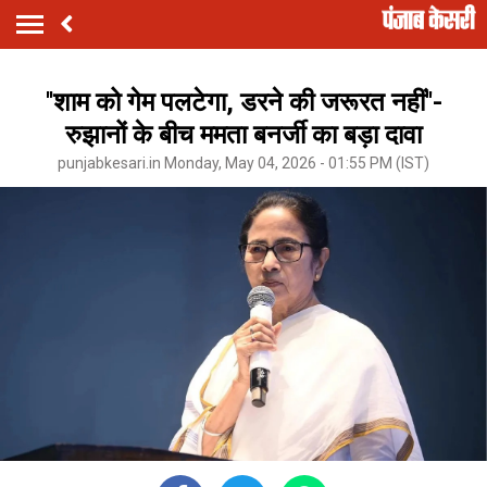
''शाम को गेम पलटेगा, डरने की जरूरत नहीं''-
रुझानों के बीच ममता बनर्जी का बड़ा दावा
punjabkesari.in Monday, May 04, 2026 - 01:55 PM (IST)