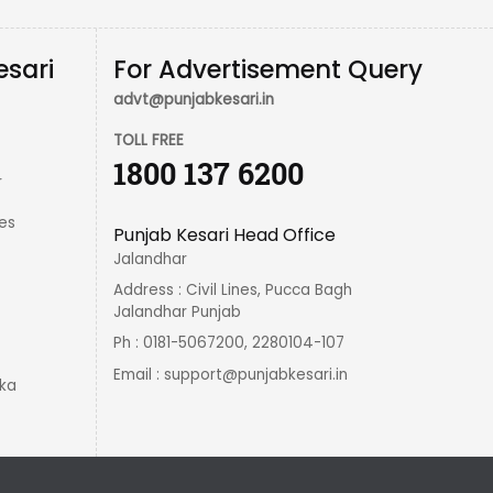
esari
For Advertisement Query
advt@punjabkesari.in
TOLL FREE
1800 137 6200
r
es
Punjab Kesari Head Office
Jalandhar
Address : Civil Lines, Pucca Bagh
Jalandhar Punjab
Ph : 0181-5067200, 2280104-107
Email :
support@punjabkesari.in
ka