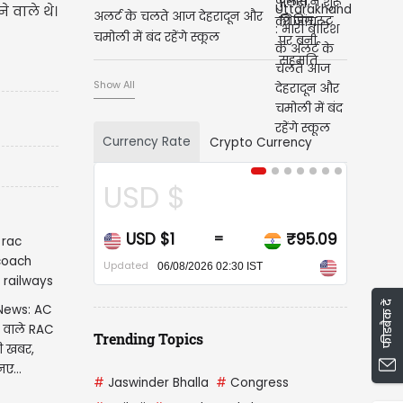
े वाले थे।
अलर्ट के चलते आज देहरादून और
चमोली में बंद रहेंगे स्कूल
Show All
Currency Rate
Crypto Currency
USD $
CA
USD $1
₹95.09
CAD
=
Updated
Updated
06/08/2026 02:30 IST
फीडबैक दें
 News: AC
 वाले RAC
Trending Topics
़ी खबर,
नए...
#
Jaswinder Bhalla
#
Congress