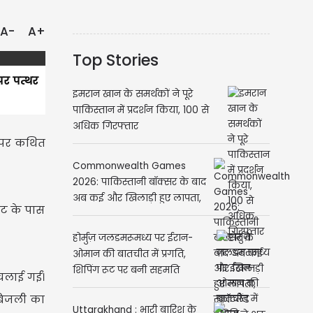
A-
A+
Top Stories
पर पत्थर
इमरान खान के समर्थकों ने पूरे
पाकिस्तान में प्रदर्शन किया, 100 से
अधिक गिरफ्तार
ल पर कथित
Commonwealth Games
2026: पाकिस्तानी बॉक्सर के बाद
अब कई और खिलाड़ी हुए लापता,
ंट के पास
स्कॉटलैंड पुलिस ने शुरू की जांच
होर्मुज़ जलडमरूमध्य पर ईरान-
ओमान की बातचीत में प्रगति,
शिपिंग रूट पर बनी सहमति
चलाई गईं।
 बिजली का
Uttarakhand : भारी बारिश के