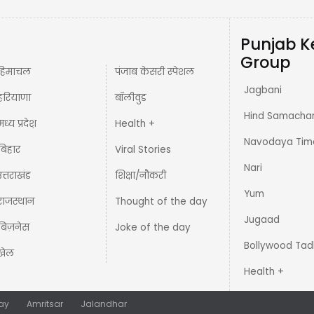
Punjab K
Group
हिमाचल
पंजाब केसरी स्पेशल
Jagbani
हरियाणा
बॉलीवुड
Hind Samacha
मध्य प्रदेश़
Health +
Navodaya Tim
बिहार
Viral Stories
Nari
उत्तराखंड
शिक्षा/नौकरी
Yum
राजस्थान
Thought of the day
Jugaad
बिज़नेस
Joke of the day
Bollywood Tad
खेल
Health +
ay
Amritsar
Jalandhar