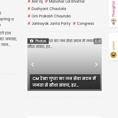
#
Anil Vij
#
Manohar Lal Khattar
Thoughts
#
Dushyant Chautala
#
Om Prakash Chautala
#
Jannayak Janta Party
#
Congress
रंगे हाथ
बड़ा अफसर,
Photos
1/10
Jokes
 जाल...
Previous
Next
CM रेखा गुप्ता का जन सेवा सदन में
Muru
जनता से सीधा संवाद, हर...
चांदी 