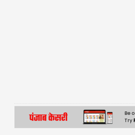
Be o
Try