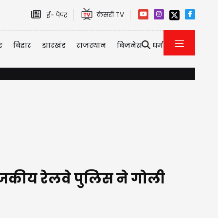
केसरी TV
ई- पेपर
र
बिहार
झारखंड
राजस्थान
बिज़नेस
धर्म
एयर इंडिया को मिला नया CEO, कौन हैं टेवोल्डे गेब्रेमारियम जिन्हें मि
राजकीय रेलवे पुलिस ने गोली