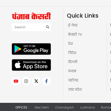
Quick Links
ई-पेपर
केसरी TV
देश
विदेश
दिल्ली
पंजाब
चंडीगढ़
उत्तर प्रदेश
OFFICES :
New Delhi
Chandigarh
Ludhiana
Bomb