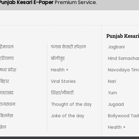
Punjab Kesari E-Paper
Premium Service.
Punjab Kesar
हिमाचल
पंजाब केसरी स्पेशल
Jagbani
हरियाणा
बॉलीवुड
Hind Samacha
मध्य प्रदेश़
Health +
Navodaya Tim
बिहार
Viral Stories
Nari
उत्तराखंड
शिक्षा/नौकरी
Yum
राजस्थान
Thought of the day
Jugaad
बिज़नेस
Joke of the day
Bollywood Tad
खेल
Health +