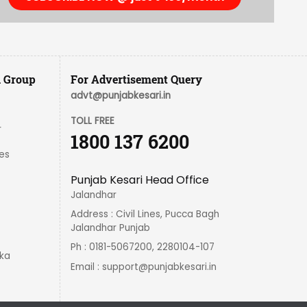
i Group
For Advertisement Query
advt@punjabkesari.in
TOLL FREE
r
1800 137 6200
es
Punjab Kesari Head Office
Jalandhar
Address : Civil Lines, Pucca Bagh
Jalandhar Punjab
Ph : 0181-5067200, 2280104-107
ka
Email :
support@punjabkesari.in