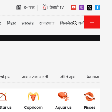
केसरी TV
ई- पेपर
र
बिहार
झारखंड
राजस्थान
बिज़नेस
धर्म
यौन उत्पीड़न केस में तरुण तेजपाल को 10 साल की सजा, बॉम्बे हाई कोर
त्योहार
मंत्र भजन आरती
नीति सूत्र
देव धाम
ttarius
Capricorn
Aquarius
Pisces