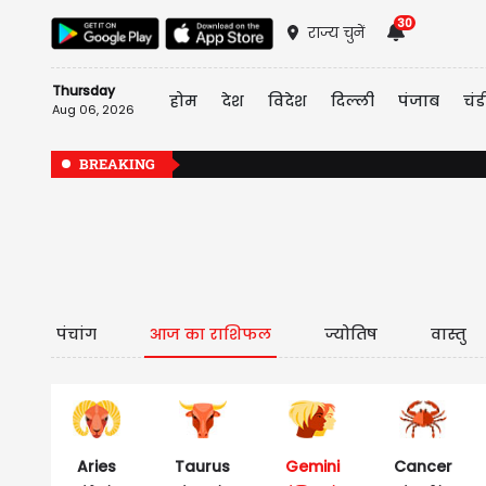
30
राज्य चुनें
Thursday
होम
देश
विदेश
दिल्ली
पंजाब
चंड
Aug 06, 2026
BREAKING
पंचांग
आज का राशिफल
ज्योतिष
वास्तु
Aries
Taurus
Gemini
Cancer