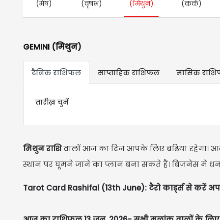
(मेष)
(वृषभ)
(मिथुन)
(कर्क)
GEMINI (मिथुन)
दैनिक राशिफल
साप्ताहिक राशिफल
मासिक राश
तारीख़ चुनें
मिथुन राशि
वालों आज का दिन आपके लिए बढ़िया रहेगा। आज प
स्थान पर घूमने जाने का प्लान बना सकते हैं। बिज़नेस में ध
Tarot Card Rashifal (13th June): टैरो कार्ड्स से करें अप
आज का राशिफल 13 जून, 2026- सभी मूलांक वालों के लिए