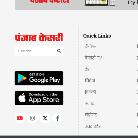
Try
Quick Links
ई-पेपर
केसरी TV
देश
विदेश
दिल्ली
पंजाब
चंडीगढ़
उत्तर प्रदेश