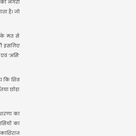
उनकी नगरी
ता है। जो
 के मत से
शी इसलिए
 एवं ‘असि’
ड़ा कि शिव
णतया छोड़ा
 धारणा का
ासियों का
9) काशिराज