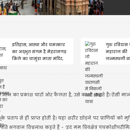
इतिहास, आस्था और चमत्कार
गुरु रविदास 
का अद्भुत संगम है मेहरानगढ़
महाराज की
किले का चामुंडा माता मंदिर,
जन्मस्थली व
जानिए इस दिव्य...
में निकली भव
शोभा यात्रा
े ज्ञान का प्रकाश चारों ओर फैलता है, उसे काशी कहते हैं। ऐसी मान
के प्रताप से ही प्राप्त होती है। यहां शरीर छोड़ने पर प्राणियों को मु
 भगवान विश्वनाथ कहते हैं - ‘इदं मम प्रियंक्षेत्रं पंचकोशीपरीमि