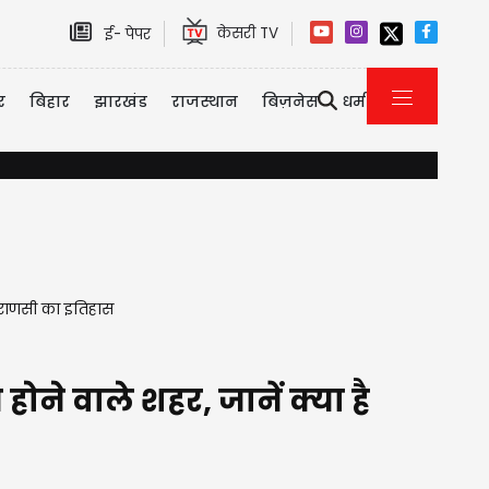
केसरी TV
ई- पेपर
र
बिहार
झारखंड
राजस्थान
बिज़नेस
धर्म
ryana में 590 करोड़ बैंक घोटाला, आरोपी IAS अधिकारी पंकज अग्रवाल की जमानत या
वाराणसी का इतिहास
ने वाले शहर, जानें क्या है