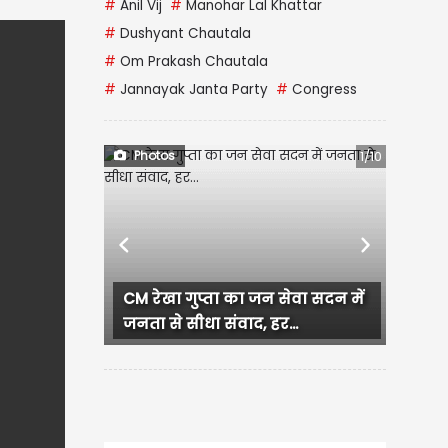
#
Anil Vij
#
Manohar Lal Khattar
#
Dushyant Chautala
#
Om Prakash Chautala
#
Jannayak Janta Party
#
Congress
Photos
2/10
Previous
Next
Murudeshwar Shiva Temple:
चांदी के रंग में चमकता महादेव का...