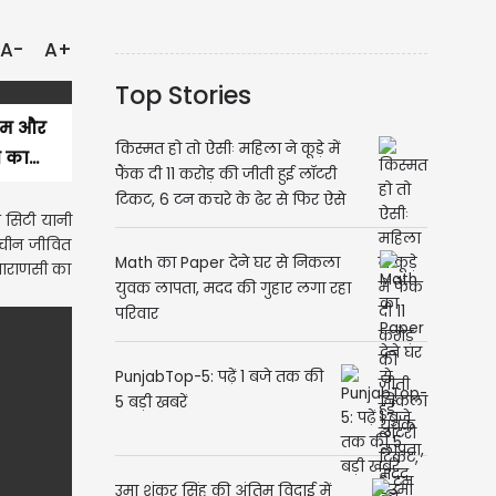
A-
A+
Top Stories
 रोम और
किस्मत हो तो ऐसीः महिला ने कूड़े में
का...
फैंक दी 11 करोड़ की जीती हुई लॉटरी
टिकट, 6 टन कचरे के ढेर से फिर ऐसे
नल सिटी यानी
मिल गई वापस
राचीन जीवित
Math का Paper देने घर से निकला
 वाराणसी का
युवक लापता, मदद की गुहार लगा रहा
परिवार
PunjabTop-5: पढ़ें 1 बजे तक की
5 बड़ी खबरें
उमा शंकर सिंह की अंतिम विदाई में