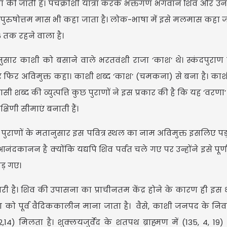
त्रा की जाती है। पंचक्रोशी यात्रा करके भक्तगण भगवान शिव और 
पुरुषोत्तम मास भी कहा जाता है। लोक-भाषा में इसे मलमास कहा जा
6 तक रहने वाला है।
अनुसार काशी को बसाने वाले भरतवंशी राजा ‘काश’ थे। स्कंदपुराण
िर अविमुक्त कहा। काशी शब्द ‘काश’ (चमकना) से बना है। का
ाणसी शब्द की व्युत्पत्ति कुछ पुराणों ने इस प्रकार की है कि यह ‘वरणा’
क्षिणी सीमाएं बनाती हैं।
-से पुराणों के मतानुसार इस पवित्र स्थल का नाम अविमुक्त इसलिए प
नंदकानन है क्योंकि यद्यपि शिव पर्वत चले गए पर उन्होंने इसे पूर्
ोड़ गए।
नगरी है। शिव की उपासना का प्राचीनतम केंद्र होने के कारण ही इस
ना को पूर्व वैदिककालीन माना जाता है। वैसे, काशी जनपद के निव
22,14) मिलता है। शुक्लयजुर्वेद के शतपथ ब्राह्मण में (135, 4, 1