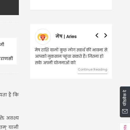
वृषभ | Taurus
जी
वृष राशि वालों आय के स्त्रोत बढ़ने से रुके
हुए कार्यों में गति आएगी। युवा वर्ग भविष्य
ाराणसी
को लेकर ज्यादा फोकस रहेंगे।
्य
Continue Reading
फीडबैक दें
्यता है कि
क्ति अवश्य
तम्’ यानी