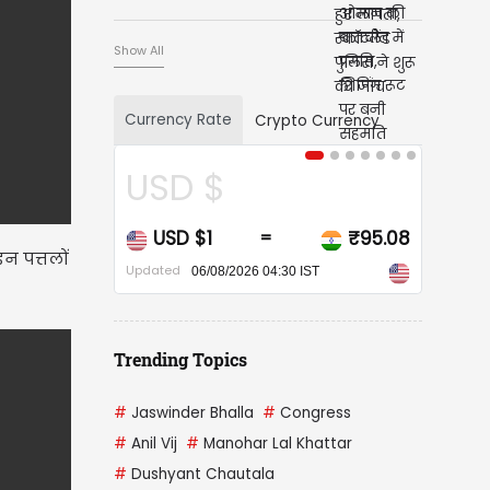
Show All
Currency Rate
Crypto Currency
CAD $
CAD $1
₹67.86
=
न पत्तलों
Updated
06/08/2026 04:30 IST
Trending Topics
#
Jaswinder Bhalla
#
Congress
#
Anil Vij
#
Manohar Lal Khattar
#
Dushyant Chautala