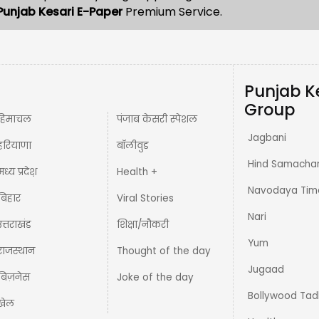
Punjab Kesari E-Paper
Premium Service.
Punjab K
Group
हिमाचल
पंजाब केसरी स्पेशल
Jagbani
हरियाणा
बॉलीवुड
Hind Samacha
मध्य प्रदेश़
Health +
Navodaya Tim
बिहार
Viral Stories
Nari
उत्तराखंड
शिक्षा/नौकरी
Yum
राजस्थान
Thought of the day
Jugaad
बिज़नेस
Joke of the day
Bollywood Tad
खेल