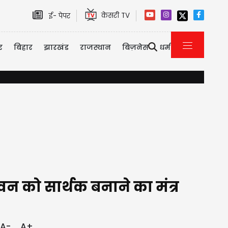
केसरी TV
ई- पेपर
र
बिहार
झारखंड
राजस्थान
बिज़नेस
धर्म
एयर इंडिया को मिला नया CEO, कौन हैं टेवोल्डे गेब्रेमारियम जिन्हें मिली कमान?
 को सार्थक बनाने का मंत्र
A-
A+