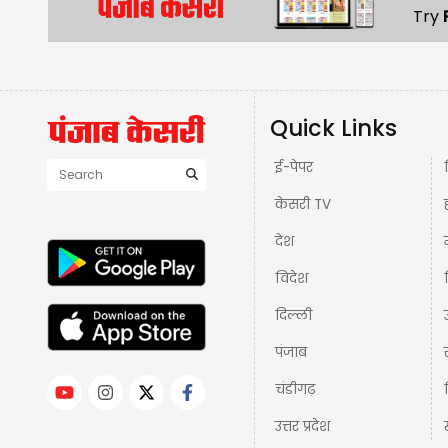
Try
Quick Links
ई-पेपर
केसरी TV
देश
विदेश
दिल्ली
पंजाब
चंडीगढ़
उत्तर प्रदेश