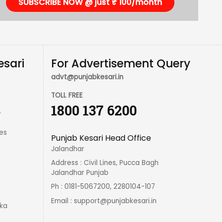
SUBSCRIBE NOW @ just ₹ 100/month
esari
For Advertisement Query
advt@punjabkesari.in
TOLL FREE
1800 137 6200
r
es
Punjab Kesari Head Office
Jalandhar
Address : Civil Lines, Pucca Bagh
Jalandhar Punjab
Ph : 0181-5067200, 2280104-107
Email :
support@punjabkesari.in
ka