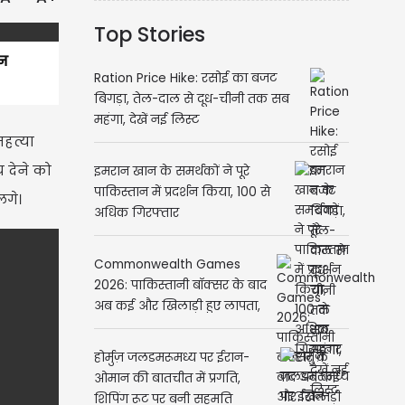
Top Stories
िन
Ration Price Hike: रसोई का बजट
बिगड़ा, तेल-दाल से दूध-चीनी तक सब
महंगा, देखें नई लिस्ट
हत्या
 देने को
इमरान खान के समर्थकों ने पूरे
पाकिस्तान में प्रदर्शन किया, 100 से
लगे।
अधिक गिरफ्तार
Commonwealth Games
2026: पाकिस्तानी बॉक्सर के बाद
अब कई और खिलाड़ी हुए लापता,
स्कॉटलैंड पुलिस ने शुरू की जांच
होर्मुज़ जलडमरूमध्य पर ईरान-
ओमान की बातचीत में प्रगति,
शिपिंग रूट पर बनी सहमति