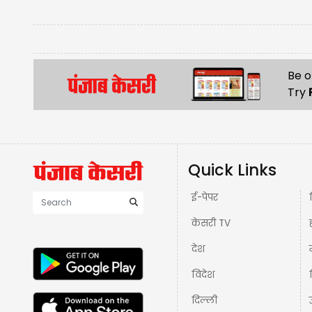
Be o
Try
Quick Links
ई-पेपर
केसरी TV
देश
विदेश
दिल्ली