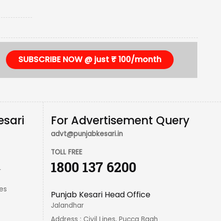
SUBSCRIBE NOW @ just ₹ 100/month
esari
For Advertisement Query
advt@punjabkesari.in
TOLL FREE
1800 137 6200
r
es
Punjab Kesari Head Office
Jalandhar
Address : Civil Lines, Pucca Bagh