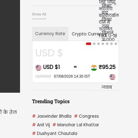
दम
Show All
Currency Rate
Crypto Currency
CAD $
CAD $1
₹67.93
=
Updated
07/08/2026 14:30 IST
Trending Topics
ं के तेल
#
Jaswinder Bhalla
#
Congress
#
Anil Vij
#
Manohar Lal Khattar
#
Dushyant Chautala