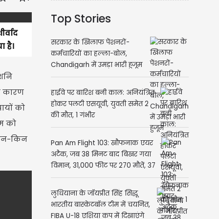
Top Stories
र्वाद
सरकार के खिलाफ पेंशनरों-
 है।
कर्मचारियों का हल्ला-बोल,
Chandigarh में उमड़ा भारी हुजूम
 शनि
के कारण
हाईवे पर बारिश बनी काल: अनियंत्रित
होकर पलटी एसयूवी, युवती समेत 2
ायों को
की मौत, 1 गंभीर
ाम को
 किन-किन
Pan Am Flight 103: खौफनाक एयर
अटैक, जब 38 मिनट बाद बिखर गया
विमान, 31,000 फीट पर 270 मौतें, 37
साल बाद भी नहीं मिले सभी जवाब
लुधियाना के जॉयप्रीत सिंह सिद्धू
भारतीय बास्केटबॉल टीम में चयनित,
FIBA U-18 एशिया कप में दिखाएंगे