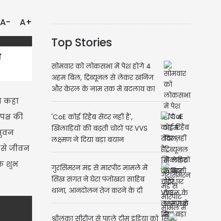
A-
A+
Top Stories
ी
सोमवार को लोकसभा में पेश होंगे 4
अहम बिल, ट्रिब्यूनल से लेकर खनिज
और केरल के नाम तक में बदलाव का
ेव कहा
प्रस्ताव
पक्ष की
'CoE कोई रिहैब सेंटर नहीं है',
खिलाड़ियों की बढ़ती चोटों पर VVS
भुवन
लक्ष्मण ने दिया बड़ा बयान
े से जीवन
के शुभ
गुरसिमरन मंड से मारपीट मामले में
सिख संगत ने घेरा पंजोखरा साहिब
थाना, आनदोलन तेज करने के दी
चेतावनी
श्रीलंका सीरीज से पहले टीम इंडिया को