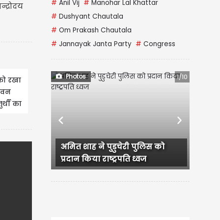
#
Anil Vij
#
Manohar Lal Khattar
्द्रोदय
#
Dushyant Chautala
#
Om Prakash Chautala
#
Jannayak Janta Party
#
Congress
Photos
2/10
को रखा
ावन
ुर्थी का
Previous
Next
नई दिल्ली में आईआईटी दिल्ली के
57वें दीक्षांत समारोह के...