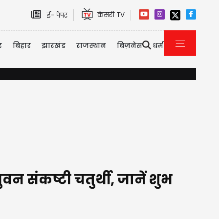
केसरी TV
ई- पेपर
र
बिहार
झारखंड
राजस्थान
बिज़नेस
धर्म
एयर इंडिया की फुकेत-दिल्ली फ्लाइट टर्बुलेंस मामला: एक पायलट डोप टेस्ट में फेल
 संकष्टी चतुर्थी, जानें शुभ