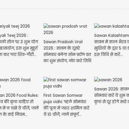
yali Teej 2026 :
Sawan Kalashtami
Sawan Pradosh Vrat
ाली तीज पर 3 शुभ योग
सावन में काल भैरव 
2026 : सावन के दूसरे
हासंयोग, इस शुभ मुहूर्त
खुशियों के द्वार 5 या
सोमवार बनेगा सोम प्रदोष व्रत
ूजा कर पाएं शिव-गौरी...
इस विधि से करें...
का शुभ संयोग, नोट करें तिथि
और...
Sawan 2026: सावन
an 2026 Food Rules:
First Sawan Somwar
सोमवार करें ये शुभ 
ेव की कृपा चाहिए तो
puja vidhi: पहले सोमवार
कृपा से दूर होंगे सारे
में न चखें ये चीजें, जानें
की पूजा में जरूर शामिल करें
ण के कड़े नियम...
ये 10 चीजें, जानें संपूर्ण...