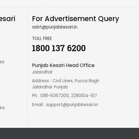
esari
For Advertisement Query
advt@punjabkesari.in
TOLL FREE
1800 137 6200
r
es
Punjab Kesari Head Office
Jalandhar
Address : Civil Lines, Pucca Bagh
Jalandhar Punjab
Ph : 0181-5067200, 2280104-107
Email :
support@punjabkesari.in
ka