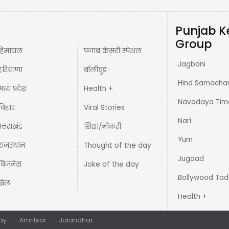
Punjab K
Group
हिमाचल
पंजाब केसरी स्पेशल
Jagbani
हरियाणा
बॉलीवुड
Hind Samacha
मध्य प्रदेश़
Health +
Navodaya Tim
बिहार
Viral Stories
Nari
उत्तराखंड
शिक्षा/नौकरी
Yum
राजस्थान
Thought of the day
Jugaad
बिज़नेस
Joke of the day
Bollywood Tad
खेल
Health +
ay
Amritsar
Jalandhar