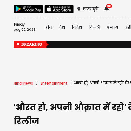
30
राज्य चुनें
Friday
होम
देश
विदेश
दिल्ली
पंजाब
चंड
Aug 07, 2026
BREAKING
|
'औरत हो, अपनी औक़ात में रहो' के जव
Hindi News
Entertainment
'औरत हो, अपनी औक़ात में रहो' के
रिलीज