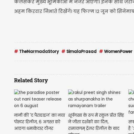
कलसेकर मुख्य भूमिकाओं में नजर आएंगी। इनके साथ ज़रीन
अहम किरदार निभाते दिखेंगे। यह फिल्म 12 जून को सिनेमाघरो
#
TheNarmadaStory
#
SimalaPrasad
#
WomenPower
Related Story
नानी की 'द पैराडाइज' का नया
शूर्पणखा के रूप में रकुल प्रीत सिंह
पोस्टर रिलीज, 6 अगस्त को
ने जीता दर्शकों का दिल,
सफ
आएगा धमाकेदार टीजर
रामायणम् ट्रेलर रिलीज़ के बाद
है