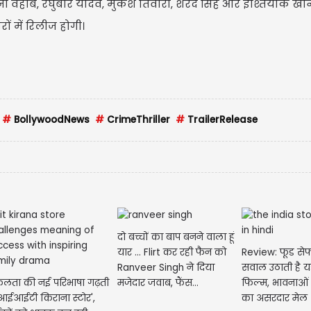
ा वहाब, रघुबीर यादव, मुकेश तिवारी, शरद सिंह और इश्तियाक खा
ं में रिलीज होगी।
#
BollywoodNews
#
CrimeThriller
#
TrailerRelease
दो बच्चों का बाप बनने वाला हूं
Review: फूड सेफ्
यार ... Flirt कर रही फैन को
सवाल उठाती है 
Ranveer Singh ने दिया
लता की नई परिभाषा गढ़ती
फिल्म, भावनाओं
मजेदार जवाब, फैंस...
 'आईआईटी किराना स्टोर',
का असरदार मेल