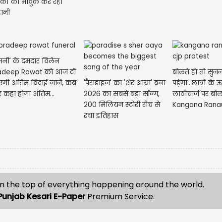
्शकों को भावुक कर रही
ानी
जनी' के दमदार विलेन
बोलते हो तो सुनन
adeep Rawat को आज दी
'पैराडाइज' का 'शेर आया' बना
पड़ेगा…छात्रों के 
एगी अंतिम विदाई जानें, कब
2026 का सबसे बड़ा सॉन्ग,
लाठीचार्ज पर बोली
 कहा होगा अंतिम...
200 मिलियन स्टोरी रीच से
Kangana Ranau
रचा इतिहास
अब सब अच्छे...
n the top of everything happening around the world.
Punjab Kesari E-Paper
Premium Service.