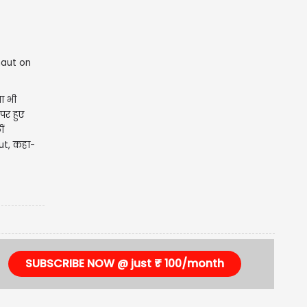
ा भी
ऊपर हुए
ं
t, कहा-
SUBSCRIBE NOW @ just ₹ 100/month