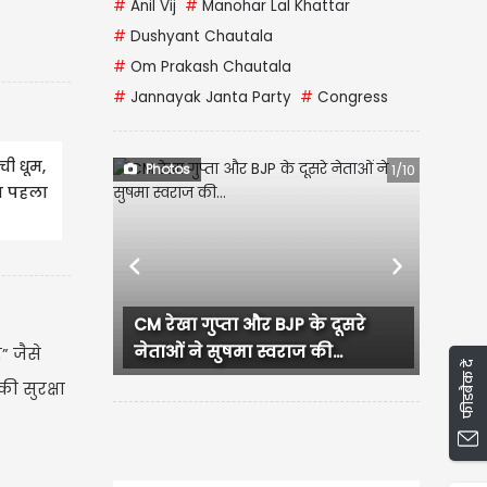
#
Anil Vij
#
Manohar Lal Khattar
#
Dushyant Chautala
#
Om Prakash Chautala
#
Jannayak Janta Party
#
Congress
ची धूम,
Photos
1/10
 का पहला
Previous
Next
 रेखा गुप्ता और BJP के दूसरे
लुधियाना में कांग्रेस कार्य
ताओं ने सुषमा स्वराज की...
हंगामा, प्रदेश...
” जैसे
फीडबैक दें
ी सुरक्षा