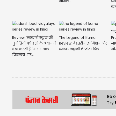
सोशल...
दर
कह
'ग
Review: सरकारी स्कूल की
The Legend of Karna
Pr
चुनौतियों को हंसी के अंदाज में
Review: बेहतरीन एनीमेशन और
जा
बयां करती है 'आदर्श बाल
दमदार कहानी ने जीता दिल
और
विद्यालय', हर...
Be o
Try