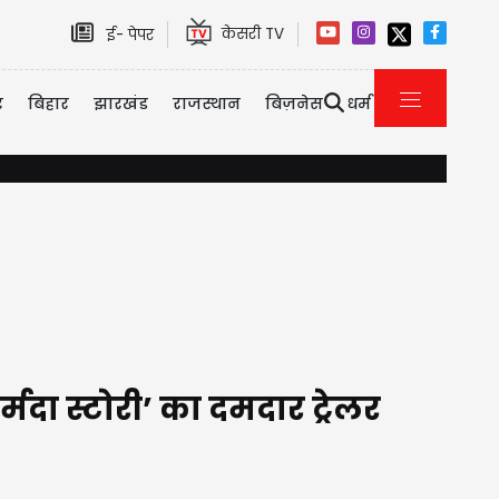
केसरी TV
ई- पेपर
र
बिहार
झारखंड
राजस्थान
बिज़नेस
धर्म
यौन उत्पीड़न केस में तरुण तेजपाल को 10 साल की सजा, बॉम्बे हाई कोर्ट 
मदा स्टोरी’ का दमदार ट्रेलर