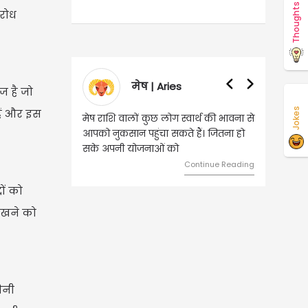
Thoughts
िरोध
मेष | Aries
वृषभ | Taurus
ज है जो
Jokes
हैं और इस
मेष राशि वालों कुछ लोग स्वार्थ की भावना से
वृष राशि वालों आय के स्त्रोत बढ़ने स
आपको नुकसान पहुंचा सकते हैं। जितना हो
हुए कार्यों में गति आएगी। युवा वर्ग 
सके अपनी योजनाओं को
को लेकर ज्यादा फोकस रहेंगे।
Continue Reading
Continue
ों को
ेखने को
िनी