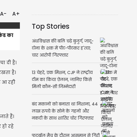
A-
A+
Top Stories
कंड का
अंधविश्वास की बलि चढ़े बुजुर्ग, जादू-
टोना के शक में पीट-पीटकर ह'त्या;
चार आरोपी गिरफ्तार
ा दी है।
रखता है।
13 चेहरे, एक मिशन, CJP ने राष्ट्रीय
टीम का किया ऐलान, जानिए किसे
र आ रही
मिली कौन-सी जिम्मेदारी
बंद मकानों को बनाता था निशाना, 44
लाख रुपये के सोने के गहनों और
ाते हैं।
नकदी के साथ शातिर चोर गिरफ्तार
हो रहे
फुटबॉल मैच के दौरान आसमान से गिरी