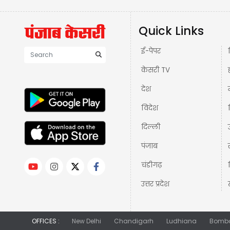
Quick Links
ई-पेपर
केसरी TV
देश
विदेश
दिल्ली
पंजाब
चंडीगढ़
उत्तर प्रदेश
OFFICES :
New Delhi
Chandigarh
Ludhiana
Bomb